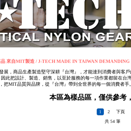
 來自MIT製造 / J-TECH MADE IN TAIWAN DEMANDING 
求永續發展，商品生產製造堅守深耕『台灣』，才能達到消費者與
，因此把設計、製造、銷售，以至於服務的每一項作業都留在台
續堅持，把MIT品質與品牌，從『台灣』帶到全世界的每一個消費者手
本區為樣品區，僅供參考
1
2
下頁
共
54
筆