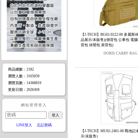
【J-TECH】BG02-0222-00 多麗
品展示/未販售)(側背包 公事包 電腦
背包 休閒包 肩背包)
DORIS CARRY BAG
商品總數
：2182
瀏覽人數
：
3165059
瀏覽頁數
：
14368819
更新日期
：2026/8/8
網站管理登入
LINE登入
忘記密碼
【J-TECH】MU02-2401-00 戰地
示/未販售)