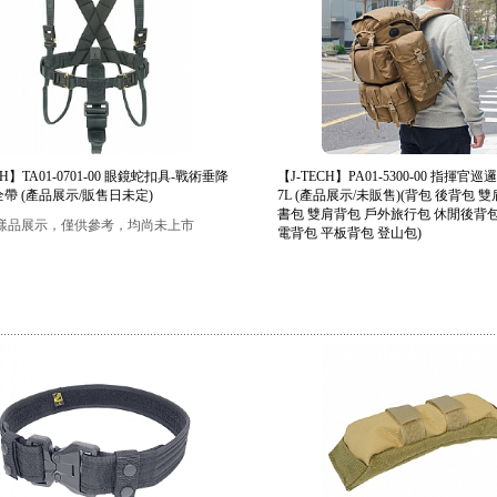
CH】TA01-0701-00 眼鏡蛇扣具-戰術垂降
【J-TECH】PA01-5300-00 指揮官
帶 (產品展示/販售日未定)
7L (產品展示/未販售)(背包 後背包 
書包 雙肩背包 戶外旅行包 休閒後背包
樣品展示，僅供參考，均尚未上市
電背包 平板背包 登山包)