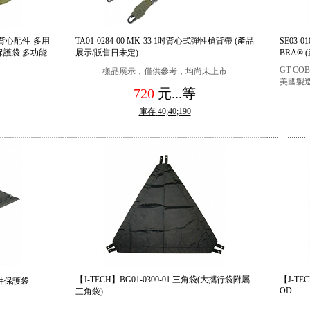
IV 背心配件-多用
TA01-0284-00 MK-33 1吋背心式彈性槍背帶 (產品
SE03-
 保護袋 多功能
展示/販售日未定)
BRA®
GT C
樣品展示，僅供參考，均尚未上市
美國製
720
元...
等
庫存
40;40;190
【J-TECH】BG01-0300-01 三角袋(大攜行袋附屬
【J-TE
 文件保護袋
OD
三角袋)