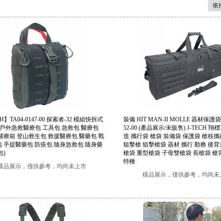
CH】TA04-0147-00 探索者-32 模組快拆式
裝備 HIT MAN-II MOLLE 器材保護袋
(戶外急救醫療包 工具包 急救包 醫療包
52-00 (產品展示/未販售) J-TECH 
醫療箱 登山救生包 救援醫療包 醫藥包 戰
造 攜行袋 槍袋 裝備袋 保護袋 槍枝攜
 手提醫藥包 防疫包 隨身急救包 隨身藥
狙擊槍 狙擊槍袋 器材 攜行 勤務 後背
包)
槍袋 重型槍袋 子母雙槍袋 長槍袋 槍
特種
樣品展示，僅供參考，均尚未上市
樣品展示，僅供參考，均尚未