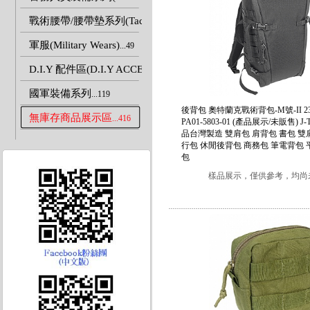
戰術腰帶/腰帶墊系列(Tactical Belts)
...55
軍服(Military Wears)
...49
D.I.Y 配件區(D.I.Y ACCESSORIES)
...324
國軍裝備系列
...119
後背包 奧特蘭克戰術背包-M號-II 
無庫存商品展示區
...416
PA01-5803-01 (產品展示/未販售) J
品台灣製造 雙肩包 肩背包 書包 雙
行包 休閒後背包 商務包 筆電背包 
包
樣品展示，僅供參考，均尚