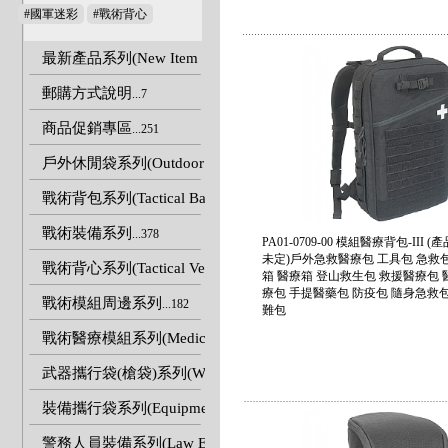
#國軍迷彩
#戰術背心
最新產品系列(New Item
郵購方式說明
...7
商品促銷專區
...251
戶外休閒袋系列(Outdoor Bags)
...80
戰術背包系列(Tactical Backpacks)
...58
戰術裝備系列
...378
PA01-0709-00 模組醫療背包-III
未定)戶外急救醫療包 工具包 急救包
戰術背心系列(Tactical Vests)
...103
箱 醫療箱 登山救生包 救援醫療包 
療包 手提醫藥包 防疫包 隨身急救包
戰術模組周邊系列
...182
難包
戰術醫療模組系列(Medical equipment pouches)
...39
武器攜行袋(槍袋)系列(Weapon Carry Bags).
...22
裝備攜行袋系列(Equipment Carry Bags)
...37
警務人員裝備系列(Law Enforcement Duty Gear)
...62