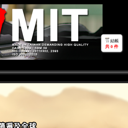
結帳
共
0
件