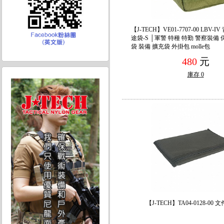
【J-TECH】VE01-7707-00 LBV-
途袋-S │軍警 特種 特勤 警察裝備
袋 裝備 擴充袋 外掛包 molle包
480
元
庫存
0
【J-TECH】TA04-0128-00