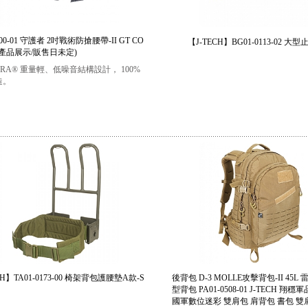
0100-01 守護者 2吋戰術防搶腰帶-II GT CO
【J-TECH】BG01-0113-02 大
 (產品展示/販售日未定)
OBRA® 重量輕、低噪音結構設計， 100%
造。
CH】TA01-0173-00 椅架背包護腰墊A款-S
後背包 D-3 MOLLE攻擊背包-II 45L
型背包 PA01-0508-01 J-TECH 翔
國軍數位迷彩 雙肩包 肩背包 書包 雙