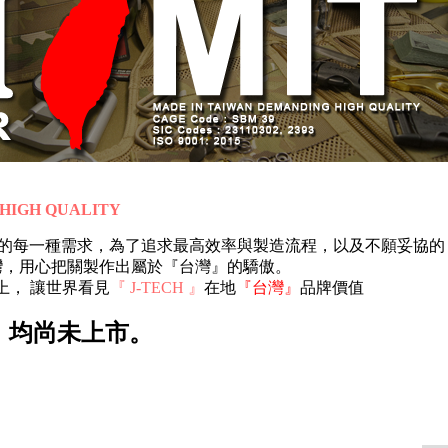
HIGH QUALITY
客戶的每一種需求，為了追求最高效率與製造流程，以及不願妥協的
灣，用心把關製作出屬於『台灣』的驕傲。
上， 讓世界看見
『 J-TECH 』
在地
『台灣』
品牌價值
，均尚未上市。