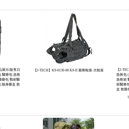
 (產品展示/販售日
【J-TE
【J-TECH】K9-0130-00 K9-II 垂降鞍座-犬鞍座
 醫療包 急救
急救包 
醫藥包 戰術醫
急救箱 
 隨身藥盒 救
術醫療包
盒 救難