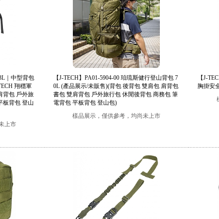
23L｜中型背包
【J-TECH】PA01-5904-00 珀琉斯健行登山背包 7
【J-TE
-TECH 翔穩軍
0L (產品展示/未販售)(背包 後背包 雙肩包 肩背包
胸掛安全
肩背包 戶外旅
書包 雙肩背包 戶外旅行包 休閒後背包 商務包 筆
平板背包 登山
電背包 平板背包 登山包)
樣品展示，僅供參考，均尚未上市
未上市