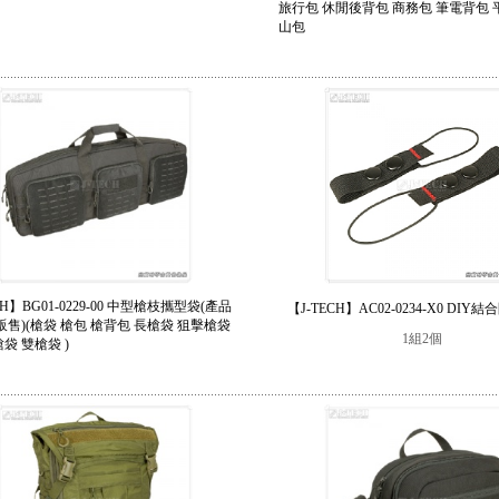
旅行包 休閒後背包 商務包 筆電背包 
山包
CH】BG01-0229-00 中型槍枝攜型袋(產品
【J-TECH】AC02-0234-X0 DIY
販售)(槍袋 槍包 槍背包 長槍袋 狙擊槍袋
1組2個
袋 雙槍袋 )