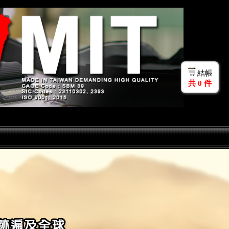
結帳
共
0
件