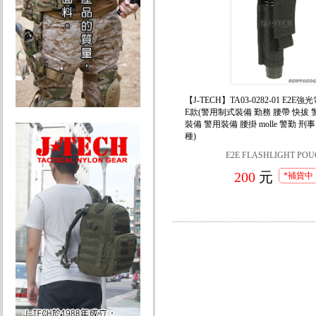
【J-TECH】TA03-0282-01 E2E
E款(警用制式裝備 勤務 腰帶 快拔 
裝備 警用裝備 腰掛 molle 警勤 刑
種)
E2E FLASHLIGHT PO
200
元
*補貨中