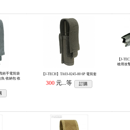
【J-TEC
槍用攻擊
-D1 戰術手電筒袋
【J-TECH】TA03-0245-00 6P 電筒套
釣魚 收納包 收
300
元...
等
訂購
購