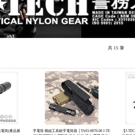
共
15
筆
 強光電筒(產品展
手電筒 模組工具鉗手電筒袋 │TA03-0870-00 J-TE
【J-TEC