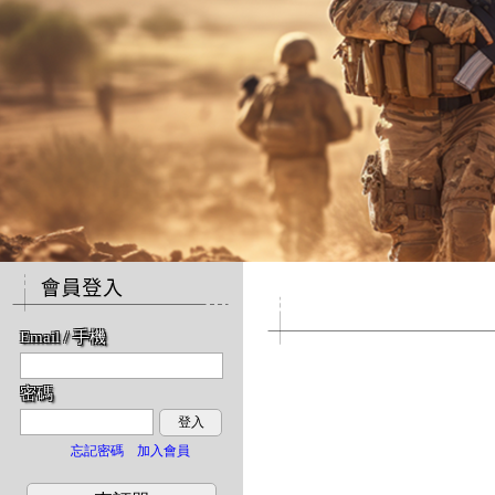
警務人員裝備系列(Law E
Email / 手機
密碼
登入
忘記密碼
加入會員