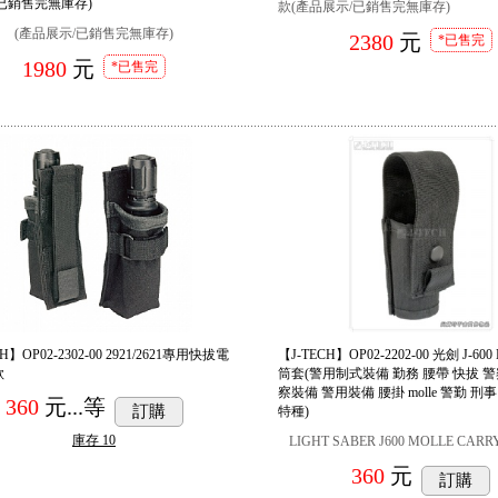
已銷售完無庫存)
款(產品展示/已銷售完無庫存)
(產品展示/已銷售完無庫存)
2380
元
*已售完
1980
元
*已售完
H】OP02-2302-00 2921/2621專用快拔電
【J-TECH】OP02-2202-00 光劍 J-600
款
筒套(警用制式裝備 勤務 腰帶 快拔 警
察裝備 警用裝備 腰掛 molle 警勤 刑
360
元...
等
訂購
特種)
庫存
10
LIGHT SABER J600 MOLLE CAR
360
元
訂購