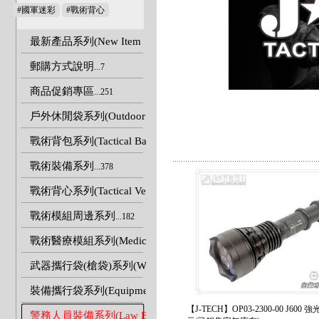
#國軍迷彩
#戰術背心
最新產品系列(New Item
郵購方式說明
...7
商品促銷專區
...251
戶外休閒袋系列(Outdoor Bags)
...80
戰術背包系列(Tactical Backpacks)
...58
戰術裝備系列
...378
戰術背心系列(Tactical Vests)
...103
戰術模組周邊系列
...182
戰術醫療模組系列(Medical equipment pouches)
...39
武器攜行袋(槍袋)系列(Weapon Carry Bags).
...22
裝備攜行袋系列(Equipment Carry Bags)
...37
【J-TECH】OP03-2300-00 J600
警務人員裝備系列(Law Enforcement Duty Gear)
...62