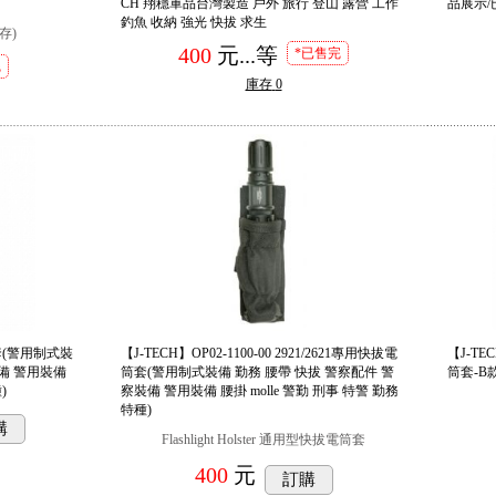
CH 翔穩軍品台灣製造 戶外 旅行 登山 露營 工作
品展示/
釣魚 收納 強光 快拔 求生
存)
400
元...
等
*已售完
完
庫存
0
電筒套(警用制式裝
【J-TECH】OP02-1100-00 2921/2621專用快拔電
【J-TEC
裝備 警用裝備
筒套(警用制式裝備 勤務 腰帶 快拔 警察配件 警
筒套-B
)
察裝備 警用裝備 腰掛 molle 警勤 刑事 特警 勤務
特種)
購
Flashlight Holster 通用型快拔電筒套
400
元
訂購