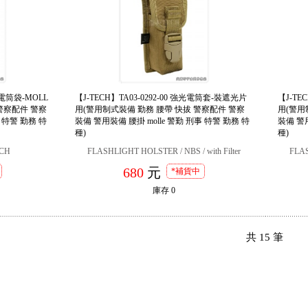
強光電筒袋-MOLL
【J-TECH】TA03-0292-00 強光電筒套-裝遮光片
【J-TE
警察配件 警察
用(警用制式裝備 勤務 腰帶 快拔 警察配件 警察
用(警用
事 特警 勤務 特
裝備 警用裝備 腰掛 molle 警勤 刑事 特警 勤務 特
裝備 警用
種)
種)
UCH
FLASHLIGHT HOLSTER / NBS / with Filter
FLAS
680
元
*補貨中
庫存
0
共
15
筆