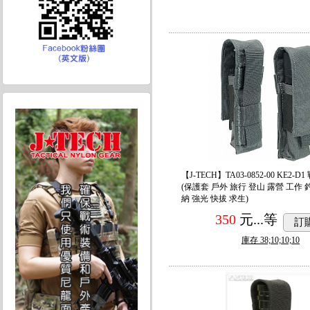
【J-TECH】TA03-0852-00 KE2
(保護套 戶外 旅行 登山 露營 工作 
納 強光 快拔 求生)
350
元...
等
訂
庫存
38;10;10;10