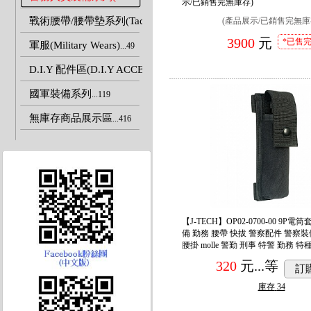
示/已銷售完無庫存)
戰術腰帶/腰帶墊系列(Tactical Belts)
(產品展示/已銷售完無庫
...55
3900
元
*已售
軍服(Military Wears)
...49
D.I.Y 配件區(D.I.Y ACCESSORIES)
...324
國軍裝備系列
...119
無庫存商品展示區
...416
【J-TECH】OP02-0700-00 9P
備 勤務 腰帶 快拔 警察配件 警察
腰掛 molle 警勤 刑事 特警 勤務 特種
320
元...
等
訂
庫存
34