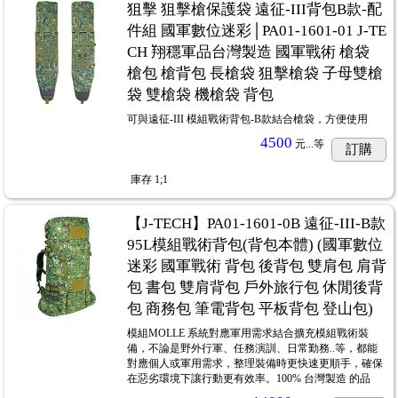
狙擊 狙擊槍保護袋 遠征-III背包B款-配
件組 國軍數位迷彩│PA01-1601-01 J-TE
CH 翔穩軍品台灣製造 國軍戰術 槍袋
槍包 槍背包 長槍袋 狙擊槍袋 子母雙槍
袋 雙槍袋 機槍袋 背包
可與遠征-III 模組戰術背包-B款結合槍袋，方便使用
4500
元...
等
訂購
庫存
1;1
【J-TECH】PA01-1601-0B 遠征-III-B款
95L模組戰術背包(背包本體) (國軍數位
迷彩 國軍戰術 背包 後背包 雙肩包 肩背
包 書包 雙肩背包 戶外旅行包 休閒後背
包 商務包 筆電背包 平板背包 登山包)
模組MOLLE 系統對應軍用需求結合擴充模組戰術裝
備，不論是野外行軍、任務演訓、日常勤務..等，都能
對應個人或軍用需求，整理裝備時更快速更順手，確保
在惡劣環境下讓行動更有效率。100% 台灣製造 的品