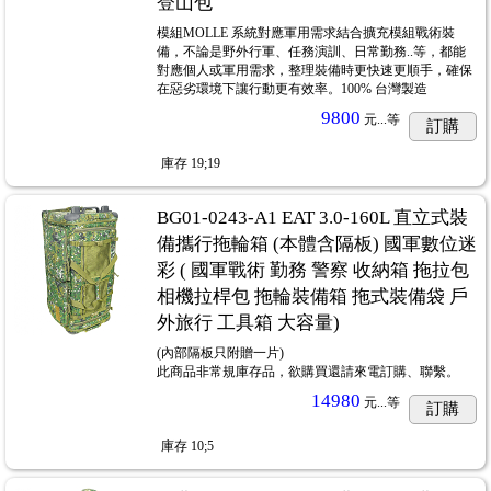
登山包
模組MOLLE 系統對應軍用需求結合擴充模組戰術裝
備，不論是野外行軍、任務演訓、日常勤務..等，都能
對應個人或軍用需求，整理裝備時更快速更順手，確保
在惡劣環境下讓行動更有效率。100% 台灣製造
9800
元...
等
訂購
庫存
19;19
BG01-0243-A1 EAT 3.0-160L 直立式裝
備攜行拖輪箱 (本體含隔板) 國軍數位迷
彩 ( 國軍戰術 勤務 警察 收納箱 拖拉包
相機拉桿包 拖輪裝備箱 拖式裝備袋 戶
外旅行 工具箱 大容量)
(內部隔板只附贈一片)
此商品非常規庫存品，欲購買還請來電訂購、聯繫。
14980
元...
等
訂購
庫存
10;5