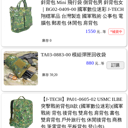
斜背包 Mini 飛行袋 側背包男 斜背包女
｜BG02-0409-00 國軍數位迷彩 J-TECH
翔穩軍品 台灣製造 國軍戰術 公事包 電
腦包 郵差包 休閒包 肩背包
1550
元...
等
*補貨中
庫存
0
TA03-0883-00 模組彈匣回收袋
880
元...
等
訂購
庫存
59;20
【J-TECH】PA01-0605-02 USMC ILBE
突擊戰術背包B款 (國軍數位迷彩)(國軍
戰術 背包 後背包 雙肩包 肩背包 書包
雙肩背包 戶外旅行包 休閒後背包 商務
包 筆電背包 平板背包 登山包)