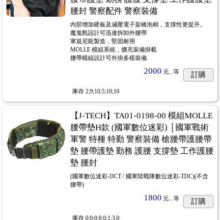
腰封 警察配件 警察裝備
內部增加硬板及減壓電子架橋泡棉，支撐性更提升。
魔鬼氈設計可迅速拆卸外腰帶
軍規尼龍製造，堅固耐用
MOLLE 模組系統，擴充裝備掛載
腰帶模組設計可外掛多樣裝備
2000
元...
等
訂購
庫存
2;9;10;5;10;10
【J-TECH】TA01-0198-00 模組MOLLE
腰帶墊H款 (國軍數位迷彩) │國軍戰術
軍警 特種 特勤 警察裝備 槍腰帶護腰帶
墊 腰帶護墊 勤務 護腰 支撐墊 工作護腰
墊 腰封
(國軍數位迷彩-DCT / 國軍陸戰隊數位迷彩-TDC)(不含
腰帶)
1800
元...
等
訂購
庫存
0;0;0;8;0;1;3;0