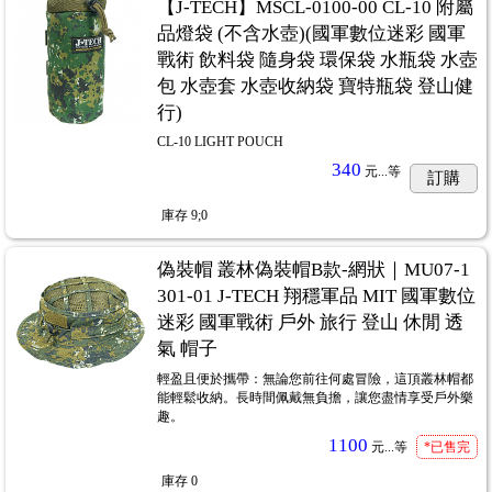
【J-TECH】MSCL-0100-00 CL-10 附屬
品燈袋 (不含水壺)(國軍數位迷彩 國軍
戰術 飲料袋 隨身袋 環保袋 水瓶袋 水壺
包 水壺套 水壺收納袋 寶特瓶袋 登山健
行)
CL-10 LIGHT POUCH
340
元...
等
訂購
庫存
9;0
偽裝帽 叢林偽裝帽B款-網狀｜MU07-1
301-01 J-TECH 翔穩軍品 MIT 國軍數位
迷彩 國軍戰術 戶外 旅行 登山 休閒 透
氣 帽子
輕盈且便於攜帶：無論您前往何處冒險，這頂叢林帽都
能輕鬆收納。長時間佩戴無負擔，讓您盡情享受戶外樂
趣。
1100
元...
等
*已售完
庫存
0