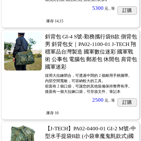
5300
元...
等
訂購
庫存
14;15
斜背包 GI-4 S號-勤務攜行袋B款 側背包
男 斜背包女｜PA02-1100-01 J-TECH 翔
穩軍品台灣製造 國軍數位迷彩 國軍戰
術 公事包 電腦包 郵差包 休閒包 肩背包
國軍迷彩
採用大拉鍊閉合，可透過中間的 2 個耐用手柄攜帶。
內部空間寬敞，可容納較大的工具。
前面有 2 個口袋，可讓您的其他裝備保持整齊有序。
後面有一個大拉鍊口袋，可存放文件、筆記本
2500
元...
等
訂購
庫存
10
【J-TECH】PA02-0400-01 GI-2 M號-中
型水手提袋B款 (小袋車魔鬼氈款式)國