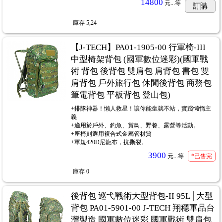
14800
元...
等
訂購
庫存
5;24
【J-TECH】PA01-1905-00 行軍椅-III
中型椅架背包 (國軍數位迷彩)(國軍戰
術 背包 後背包 雙肩包 肩背包 書包 雙
肩背包 戶外旅行包 休閒後背包 商務包
筆電背包 平板背包 登山包)
+排隊神器！懶人救星！讓你能坐就不站，實踐懶惰主
義
+適用於戶外、釣魚、賞鳥、野餐、露營等活動。
+座椅則選用複合式金屬管材質
+軍規420D尼龍布，抗撕裂。
3900
元...
等
*已售完
庫存
0
後背包 巡弋戰術大型背包-II 95L│大型
背包 PA01-5901-00 J-TECH 翔穩軍品台
灣製造 國軍數位迷彩 國軍戰術 雙肩包