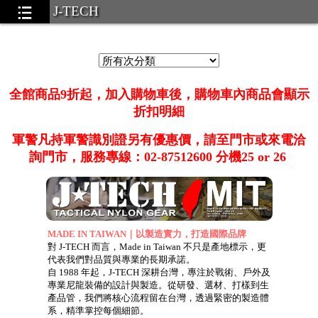
J-TECH
國軍裝備系列
全館商品9折起，加入購物車後，購物車內商品會顯示
折扣明細
軍警凡持軍警識別證另有優惠價，請至門市或來電洽
詢門市，服務專線：02-87512600 分機25 or 26
.58
MADE IN TAIWAN｜以製造實力，打造國際品牌
對 J-TECH 而言，Made in Taiwan 不只是產地標示，更
代表我們對品質與專業的長期承諾。
 pouches)
...39
自 1988 年起，J-TECH 深耕台灣，專注於戰術、戶外及
專業尼龍裝備的設計與製造。從研發、選材、打樣到生
Bags).
...22
產品管，我們將核心流程留在台灣，透過緊密的製造體
系，精準掌控每個細節。
gs)
...37