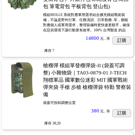
包 筆電背包 平板背包 登山包)
模組MOLLE 系統對應軍用需求結合擴充模組戰術裝
備，不論是野外行軍、任務演訓、日常勤務..等，都能
對應個人或軍用需求，整理裝備時更快速更順手，確保
在惡劣環境下讓行動更有效率。100% 台灣製造 的品
14800
元...
等
訂購
庫存
7
槍榴彈 模組單發榴彈袋-II (袋蓋可調
整) 小雜物袋｜TA03-0879-01 J-TECH
翔穩軍品 國軍數位迷彩 MIT 國軍戰術
彈夾袋 手槍 步槍 槍榴彈袋 特勤 警察裝
備
袋蓋可拆卸調整位置
380
元...
等
訂購
庫存
38;20