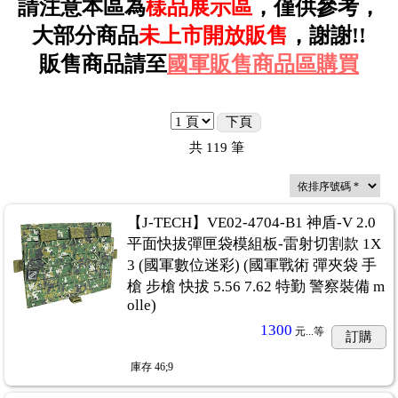
請注意本區為
樣品
展示
區
，僅供參考，
大部分商品
未上市開放販售
，謝謝!!
販售商品請至
國軍販售商品區購買
下頁
共
119
筆
【J-TECH】VE02-4704-B1 神盾-V 2.0
平面快拔彈匣袋模組板-雷射切割款 1X
3 (國軍數位迷彩) (國軍戰術 彈夾袋 手
槍 步槍 快拔 5.56 7.62 特勤 警察裝備 m
olle)
1300
元...
等
訂購
庫存
46;9