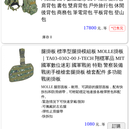
肩背包 書包 雙肩背包 戶外旅行包 休閒
後背包 商務包 筆電背包 平板背包 登山
包
17800
元...
等
*已售完
庫存
0
腿掛板 標準型腿掛模組板 MOLLE掛板
｜TA03-0302-00 J-TECH 翔穩軍品 MIT
國軍數位迷彩 國軍戰術 特勤 警察裝備
戰術手槍槍套腿掛板 槍套配件 多功能
戰術掛板
MOLLE 腿部面板 – 耐用、可調節的腿部面板，配有快
拆扣和防滑綁帶，可輕鬆穩定地連接各種彈匣包和配
件。
-緊急情況下可快速穿戴/脫卸
-可佩戴於左右腿
-彈性止滑腿帶
-快拆扣
1080
元...
等
訂購