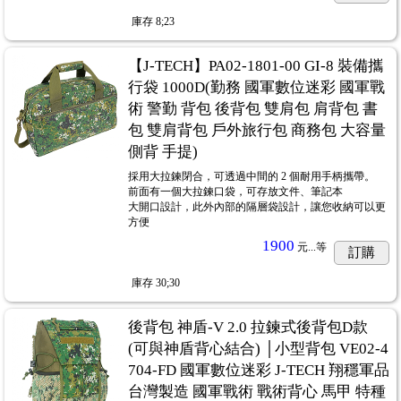
庫存
8;23
【J-TECH】PA02-1801-00 GI-8 裝備攜
行袋 1000D(勤務 國軍數位迷彩 國軍戰
術 警勤 背包 後背包 雙肩包 肩背包 書
包 雙肩背包 戶外旅行包 商務包 大容量
側背 手提)
採用大拉鍊閉合，可透過中間的 2 個耐用手柄攜帶。
前面有一個大拉鍊口袋，可存放文件、筆記本
大開口設計，此外內部的隔層袋設計，讓您收納可以更
方便
1900
元...
等
訂購
庫存
30;30
後背包 神盾-V 2.0 拉鍊式後背包D款
(可與神盾背心結合) │小型背包 VE02-4
704-FD 國軍數位迷彩 J-TECH 翔穩軍品
台灣製造 國軍戰術 戰術背心 馬甲 特種