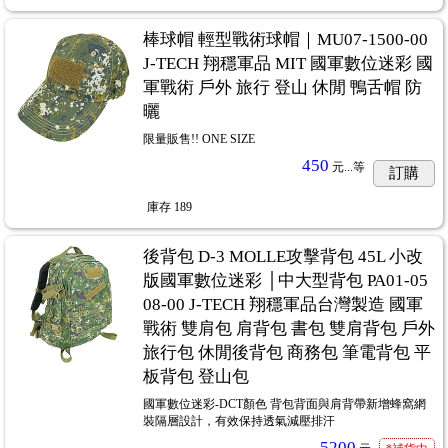
棒球帽 輕型戰術球帽｜MU07-1500-00
J-TECH 翔穩軍品 MIT 國軍數位迷彩 國
軍戰術 戶外 旅行 登山 休閒 鴨舌帽 防
曬
限量販售!! ONE SIZE
450
元...
等
訂購
庫存
189
後背包 D-3 MOLLE攻擊背包 45L 小改
版國軍數位迷彩 │中大型背包 PA01-05
08-00 J-TECH 翔穩軍品台灣製造 國軍
戰術 雙肩包 肩背包 書包 雙肩背包 戶外
旅行包 休閒後背包 商務包 筆電背包 平
板背包 登山包
國軍數位迷彩-DCT顏色 背包背面與肩背帶新增蜂窩網
裝隔層設計，有效保持透氣減壓排汗
5200