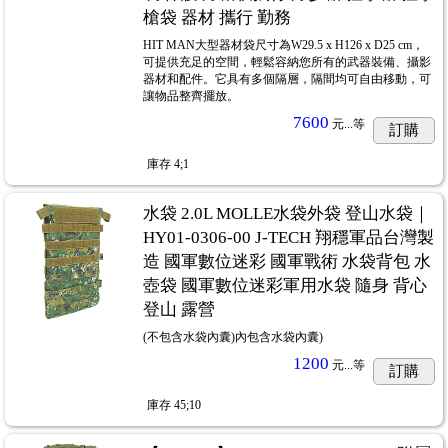
槍袋 器材 攜行 勤務
HIT MAN大型器材袋尺寸為W29.5 x H126 x D25 cm，
可提供充足的空間，輕鬆容納您所有的武器裝備、攝影
器材和配件。它具有多個隔層，隔間均可自由移動，可
讓物品整齊擺放。
7600
元...
等
訂購
庫存
4;1
水袋 2.0L MOLLE水袋外袋 登山水袋｜
HY01-0306-00 J-TECH 翔穩軍品台灣製
造 國軍數位迷彩 國軍戰術 水袋背包 水
壺袋 國軍數位迷彩軍用水袋 隨身 背心
登山 露營
(不包含水袋內囊)內包含水袋內囊)
1200
元...
等
訂購
庫存
45;10