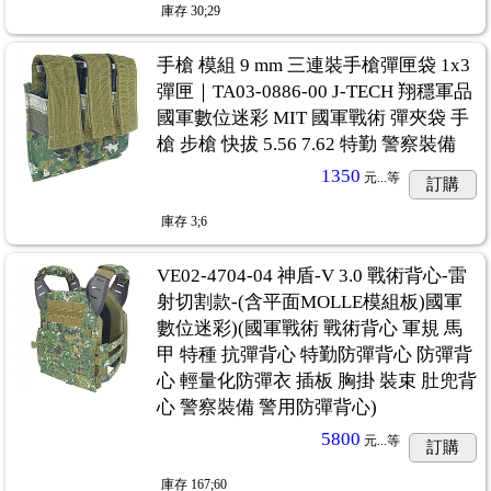
庫存
30;29
手槍 模組 9 mm 三連裝手槍彈匣袋 1x3
彈匣｜TA03-0886-00 J-TECH 翔穩軍品
國軍數位迷彩 MIT 國軍戰術 彈夾袋 手
槍 步槍 快拔 5.56 7.62 特勤 警察裝備
1350
元...
等
訂購
庫存
3;6
VE02-4704-04 神盾-V 3.0 戰術背心-雷
射切割款-(含平面MOLLE模組板)國軍
數位迷彩)(國軍戰術 戰術背心 軍規 馬
甲 特種 抗彈背心 特勤防彈背心 防彈背
心 輕量化防彈衣 插板 胸掛 裝束 肚兜背
心 警察裝備 警用防彈背心)
5800
元...
等
訂購
庫存
167;60