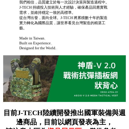
我們相信，品質建立於每一次設計決策與製造過程中。
uty Gear)
J-TECH 持續投入技術與人才經驗，確保產品回應實戰
...62
需求，並維持穩定一致的高標準。
)
...55
從台灣出發，面向全球。J-TECH 將累積數十年的製造
實力轉化為國際品質，讓世界看見台灣製造的精湛工
藝。
)
...324
Made in Taiwan.
Built on Experience.
Designed for the World.
目前J-TECH陸續開發推出國軍裝備與週
邊商品，目前以網頁發表為主，