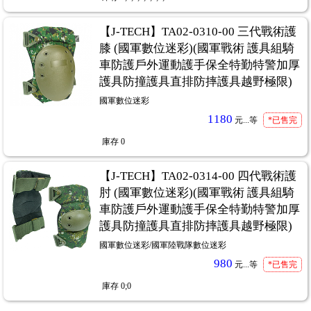
【J-TECH】TA02-0310-00 三代戰術護
膝 (國軍數位迷彩)(國軍戰術 護具組騎
車防護戶外運動護手保全特勤特警加厚
護具防撞護具直排防摔護具越野極限)
國軍數位迷彩
1180
元...
等
*已售完
庫存
0
【J-TECH】TA02-0314-00 四代戰術護
肘 (國軍數位迷彩)(國軍戰術 護具組騎
車防護戶外運動護手保全特勤特警加厚
護具防撞護具直排防摔護具越野極限)
國軍數位迷彩/國軍陸戰隊數位迷彩
980
元...
等
*已售完
庫存
0;0