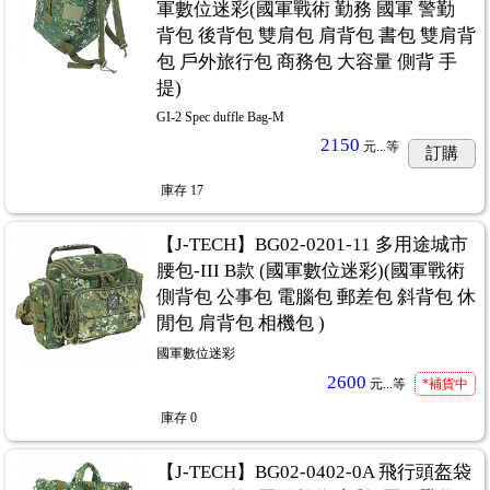
軍數位迷彩(國軍戰術 勤務 國軍 警勤
背包 後背包 雙肩包 肩背包 書包 雙肩背
包 戶外旅行包 商務包 大容量 側背 手
提)
GI-2 Spec duffle Bag-M
2150
元...
等
訂購
庫存
17
【J-TECH】BG02-0201-11 多用途城市
腰包-III B款 (國軍數位迷彩)(國軍戰術
側背包 公事包 電腦包 郵差包 斜背包 休
閒包 肩背包 相機包 )
國軍數位迷彩
2600
元...
等
*補貨中
庫存
0
【J-TECH】BG02-0402-0A 飛行頭盔袋