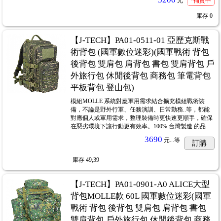
元
*補貨中
庫存
0
【J-TECH】PA01-0511-01 亞歷克斯戰
術背包 (國軍數位迷彩)(國軍戰術 背包
後背包 雙肩包 肩背包 書包 雙肩背包 戶
外旅行包 休閒後背包 商務包 筆電背包
平板背包 登山包)
模組MOLLE 系統對應軍用需求結合擴充模組戰術裝
備，不論是野外行軍、任務演訓、日常勤務..等，都能
對應個人或軍用需求，整理裝備時更快速更順手，確保
在惡劣環境下讓行動更有效率。100% 台灣製造 的品
3690
元...
等
訂購
庫存
49;39
【J-TECH】PA01-0901-A0 ALICE大型
背包MOLLE款 60L 國軍數位迷彩(國軍
戰術 背包 後背包 雙肩包 肩背包 書包
雙肩背包 戶外旅行包 休閒後背包 商務