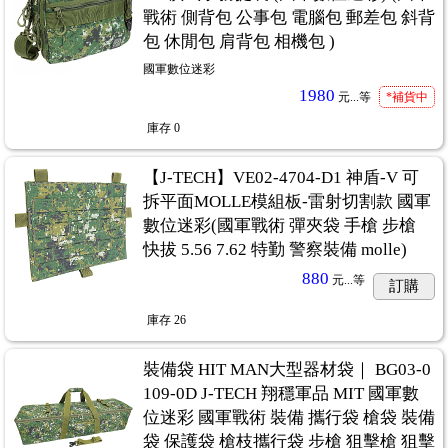
戰術 側背包 公事包 電腦包 郵差包 斜背
包 休閒包 肩背包 相機包 )
國軍數位迷彩
1980
元...
等
*補貨中
庫存
0
【J-TECH】VE02-4704-D1 神盾-V 可
拆平面MOLLE模組板-雷射切割款 國軍
數位迷彩(國軍戰術 彈夾袋 手槍 步槍
快拔 5.56 7.62 特勤 警察裝備 molle)
880
元...
等
訂購
庫存
26
裝備袋 HIT MAN大型器材袋｜ BG03-0
109-0D J-TECH 翔穩軍品 MIT 國軍數
位迷彩 國軍戰術 裝備 攜行袋 槍袋 裝備
袋 保護袋 槍枝攜行袋 步槍 狙擊槍 狙擊