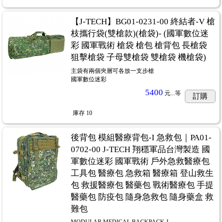
【J-TECH】BG01-0231-00 終結者-V 槍
枝攜行袋(雙槍款)(槍袋)- (國軍數位迷
彩 國軍戰術 槍袋 槍包 槍背包 長槍袋
狙擊槍袋 子母雙槍袋 雙槍袋 機槍袋)
主袋有兩個夾層可各放一支步槍
國軍數位迷彩
5400
元...
等
訂購
庫存
10
後背包 模組醫療背包-I 急救包｜PA01-
0702-00 J-TECH 翔穩軍品台灣製造 國
軍數位迷彩 國軍戰術 戶外急救醫療包
工具包 醫療包 急救箱 醫療箱 登山救生
包 救援醫療包 醫藥包 戰術醫療包 手提
醫藥包 防疫包 隨身急救包 隨身藥盒 救
難包
MODULAR MEDICAL BACKPACK-I