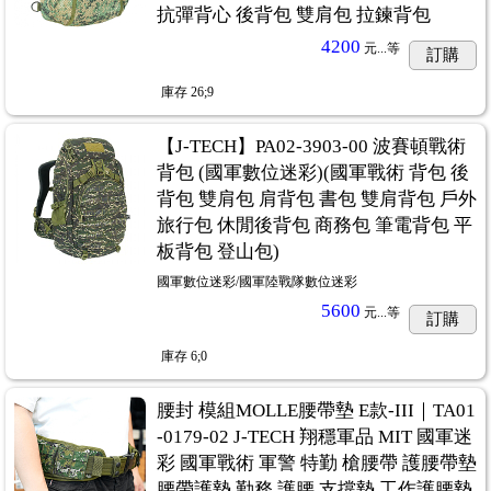
抗彈背心 後背包 雙肩包 拉鍊背包
4200
元...
等
訂購
庫存
26;9
【J-TECH】PA02-3903-00 波賽頓戰術
背包 (國軍數位迷彩)(國軍戰術 背包 後
背包 雙肩包 肩背包 書包 雙肩背包 戶外
旅行包 休閒後背包 商務包 筆電背包 平
板背包 登山包)
國軍數位迷彩/國軍陸戰隊數位迷彩
5600
元...
等
訂購
庫存
6;0
腰封 模組MOLLE腰帶墊 E款-III｜TA01
-0179-02 J-TECH 翔穩軍品 MIT 國軍迷
彩 國軍戰術 軍警 特勤 槍腰帶 護腰帶墊
腰帶護墊 勤務 護腰 支撐墊 工作護腰墊