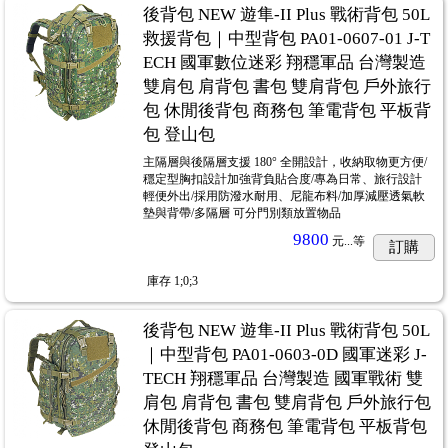
後背包 NEW 遊隼-II Plus 戰術背包 50L
救援背包｜中型背包 PA01-0607-01 J-T
ECH 國軍數位迷彩 翔穩軍品 台灣製造
雙肩包 肩背包 書包 雙肩背包 戶外旅行
包 休閒後背包 商務包 筆電背包 平板背
包 登山包
主隔層與後隔層支援 180° 全開設計，收納取物更方便/
穩定型胸扣設計加強背負貼合度/專為日常、旅行設計
輕便外出/採用防潑水耐用、尼龍布料/加厚減壓透氣軟
墊與背帶/多隔層 可分門別類放置物品
9800
元...
等
訂購
庫存
1;0;3
後背包 NEW 遊隼-II Plus 戰術背包 50L
｜中型背包 PA01-0603-0D 國軍迷彩 J-
TECH 翔穩軍品 台灣製造 國軍戰術 雙
肩包 肩背包 書包 雙肩背包 戶外旅行包
休閒後背包 商務包 筆電背包 平板背包