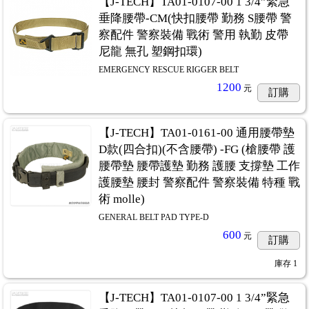
【J-TECH】TA01-0107-00 1 3/4”緊急
垂降腰帶-CM(快扣腰帶 勤務 S腰帶 警
察配件 警察裝備 戰術 警用 執勤 皮帶
尼龍 無孔 塑鋼扣環)
EMERGENCY RESCUE RIGGER BELT
1200
元
訂購
【J-TECH】TA01-0161-00 通用腰帶墊
D款(四合扣)(不含腰帶) -FG (槍腰帶 護
腰帶墊 腰帶護墊 勤務 護腰 支撐墊 工作
護腰墊 腰封 警察配件 警察裝備 特種 戰
術 molle)
GENERAL BELT PAD TYPE-D
600
元
訂購
庫存
1
【J-TECH】TA01-0107-00 1 3/4”緊急