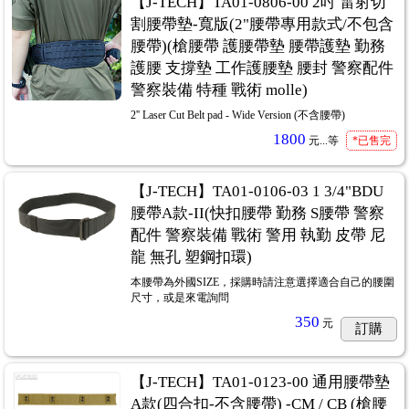
【J-TECH】TA01-0806-00 2吋 雷射切
割腰帶墊-寬版(2"腰帶專用款式/不包含
腰帶)(槍腰帶 護腰帶墊 腰帶護墊 勤務
護腰 支撐墊 工作護腰墊 腰封 警察配件
警察裝備 特種 戰術 molle)
2'' Laser Cut Belt pad - Wide Version (不含腰帶)
1800
元...
等
*已售完
【J-TECH】TA01-0106-03 1 3/4"BDU
腰帶A款-II(快扣腰帶 勤務 S腰帶 警察
配件 警察裝備 戰術 警用 執勤 皮帶 尼
龍 無孔 塑鋼扣環)
本腰帶為外國SIZE，採購時請注意選擇適合自己的腰圍
尺寸，或是來電詢問
350
元
訂購
【J-TECH】TA01-0123-00 通用腰帶墊
A款(四合扣-不含腰帶) -CM / CB (槍腰