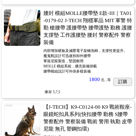
腰封 模組MOLLE腰帶墊 E款-III｜TA01
-0179-02 J-TECH 翔穩軍品 MIT 軍警 特
勤 槍腰帶 護腰帶墊 腰帶護墊 勤務 護腰
支撐墊 工作護腰墊 腰封 警察配件 警察
裝備
內部增加硬板及減壓電子架橋泡棉，支撐性更提升。
魔鬼氈設計可迅速拆卸外腰帶
軍規尼龍製造，堅固耐用
MOLLE 模組系統，擴充裝備掛載
腰帶模組設計可外掛多樣裝備
1800
元...
等
訂購
庫存
5;7;5
【J-TECH】K9-C0124-00 K9 戰術鞍座-
眼鏡蛇扣具系列(快扣腰帶 勤務 S腰帶
警察配件 警察裝備 戰術 警用 執勤 皮帶
尼龍 無孔 塑鋼扣環)