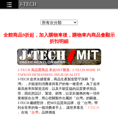
J-TECH
戰術腰帶/腰帶墊系列(Tactical Belts)
全館商品9折起，加入購物車後，購物車內商品會顯示
折扣明細
.58
J-TECH 高品質商品 來自MIT製造 / J-TECH MADE IN
TAIWAN DEMANDING HIGH QUALITY
J-TECH 追求永續發展，商品生產製造堅守深耕『台
灣』，才能達到消費者與客戶的每一種需求，為了追求
最高效率與製造流程，以及不願妥協的品質要求與品
管，因此把設計、製造、銷售，以至於服務的每一項作
業都留在台灣，用心把關製作出屬於『台灣』的驕傲。
 pouches)
...39
J-TECH 繼續堅持，把MIT品質與品牌，從『台灣』帶
Bags).
到全世界的每一個消費者手上， 讓世界看見
『 J-TECH
...22
』
在地
『台灣』
品牌價值
gs)
...37