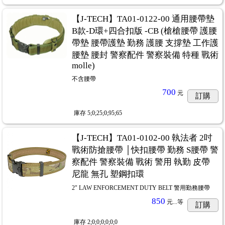
【J-TECH】TA01-0122-00 通用腰帶墊
B款-D環+四合扣版 -CB (槍槍腰帶 護腰
帶墊 腰帶護墊 勤務 護腰 支撐墊 工作護
腰墊 腰封 警察配件 警察裝備 特種 戰術
molle)
不含腰帶
700
元
訂購
庫存
5;0;25;0;95;65
【J-TECH】TA01-0102-00 執法者 2吋
戰術防搶腰帶 │快扣腰帶 勤務 S腰帶 警
察配件 警察裝備 戰術 警用 執勤 皮帶
尼龍 無孔 塑鋼扣環
2" LAW ENFORCEMENT DUTY BELT 警用勤務腰帶
850
元...
等
訂購
庫存
2;0;0;0;0;0;0