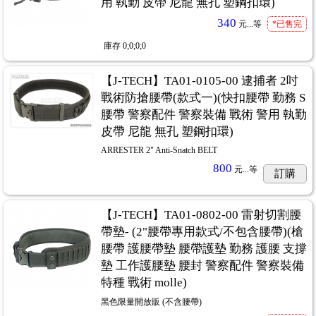
用 執勤 皮帶 尼龍 無孔 塑鋼扣環)
340
元...
等
*已售完
庫存
0;0;0;0
【J-TECH】TA01-0105-00 逮捕者 2吋
戰術防搶腰帶(款式一)(快扣腰帶 勤務 S
腰帶 警察配件 警察裝備 戰術 警用 執勤
皮帶 尼龍 無孔 塑鋼扣環)
ARRESTER 2" Anti-Snatch BELT
800
元...
等
訂購
【J-TECH】TA01-0802-00 雷射切割腰
帶墊- (2"腰帶專用款式/不包含腰帶)(槍
腰帶 護腰帶墊 腰帶護墊 勤務 護腰 支撐
墊 工作護腰墊 腰封 警察配件 警察裝備
特種 戰術 molle)
黑色限量開放販 (不含腰帶)