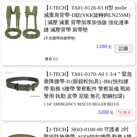
【J-TECH】TA01-0126-03 H型 molle
減重肩背帶-D款(YKK旋轉鉤LN25SM)
│減壓 減重 背帶加厚加強版 強化邊車
縫 減壓背帶 肩帶墊
(不含腰帶與腰帶墊)
1200
元
訂購
庫存
0;3
【J-TECH】TA01-0170-A0 1 3/4＂緊急
垂降腰帶-II (眼鏡蛇扣具) -BK(快扣腰
帶 勤務 S腰帶 警察配件 警察裝備 戰術
警用 執勤 皮帶 尼龍 無孔 塑鋼扣環)
1 3/4” EMERGENCY RESCUE RIGGER BELT-II
3200
元
*已售完
【J-TECH】SE03-0100-00 守護者 2吋
戰術防搶腰帶 -SOD(快扣腰帶 勤務 S腰