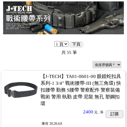
uty Gear)
...62
)
...55
)
...324
下頁
共
55
筆
【J-TECH】TA01-0601-00 眼鏡蛇扣具
系列-1 3/4" 戰術腰帶-III (無三角環) 快
扣腰帶 勤務 S腰帶 警察配件 警察裝備
戰術 警用 執勤 皮帶 尼龍 無孔 塑鋼扣
環
2400
元...
等
訂購
庫存
20;28;4;8