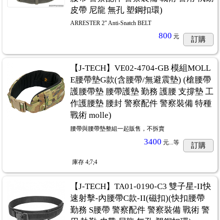
皮帶 尼龍 無孔 塑鋼扣環)
ARRESTER 2" Anti-Snatch BELT
800
元
訂購
【J-TECH】VE02-4704-GB 模組MOLL
E腰帶墊G款(含腰帶/無避震墊) (槍腰帶
護腰帶墊 腰帶護墊 勤務 護腰 支撐墊 工
作護腰墊 腰封 警察配件 警察裝備 特種
戰術 molle)
腰帶與腰帶墊整組一起販售，不拆賣
3400
元...
等
訂購
庫存
4;7;4
【J-TECH】TA01-0190-C3 雙子星-II快
速射擊-內腰帶C款-II(磁扣)(快扣腰帶
勤務 S腰帶 警察配件 警察裝備 戰術 警