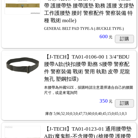
帶 護腰帶墊 腰帶護墊 勤務 護腰 支撐墊
工作護腰墊 腰封 警察配件 警察裝備 特
種 戰術 molle)
GENERAL BELT PAD TYPE-A (-BUCKLE TYPE-)
600
元
訂購
【J-TECH】TA01-0106-00 1 3/4"BDU
腰帶A款(快扣腰帶 勤務 S腰帶 警察配
件 警察裝備 戰術 警用 執勤 皮帶 尼龍
無孔 塑鋼扣環)
本腰帶為外國SIZE，採購時請注意選擇適合自己的腰圍
尺寸，或是來電詢問
350
元
訂購
庫存
5;96;52;10;0;3;0;47;73;60;0;0;40;45;15;0;65;1;0;3
【J-TECH】TA01-0123-01 通用腰帶墊
A款(魔鬼氈-不含腰帶) (槍腰帶 護腰帶