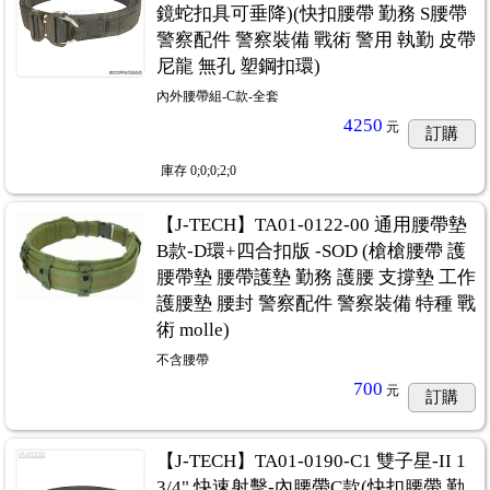
鏡蛇扣具可垂降)(快扣腰帶 勤務 S腰帶
警察配件 警察裝備 戰術 警用 執勤 皮帶
尼龍 無孔 塑鋼扣環)
內外腰帶組-C款-全套
4250
元
訂購
庫存
0;0;0;2;0
【J-TECH】TA01-0122-00 通用腰帶墊
B款-D環+四合扣版 -SOD (槍槍腰帶 護
腰帶墊 腰帶護墊 勤務 護腰 支撐墊 工作
護腰墊 腰封 警察配件 警察裝備 特種 戰
術 molle)
不含腰帶
700
元
訂購
【J-TECH】TA01-0190-C1 雙子星-II 1
3/4" 快速射擊-內腰帶C款(快扣腰帶 勤