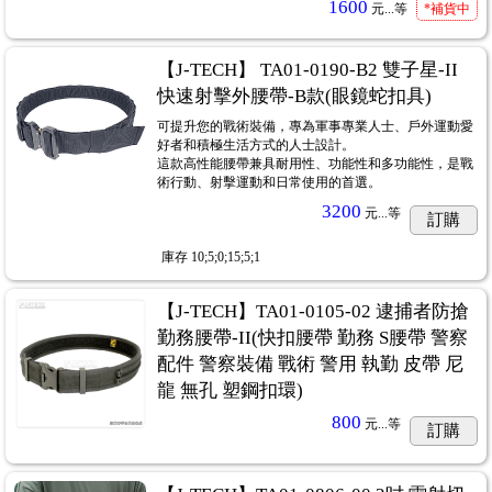
1600
元...
等
*補貨中
【J-TECH】 TA01-0190-B2 雙子星-II
快速射擊外腰帶-B款(眼鏡蛇扣具)
可提升您的戰術裝備，專為軍事專業人士、戶外運動愛
好者和積極生活方式的人士設計。
這款高性能腰帶兼具耐用性、功能性和多功能性，是戰
術行動、射擊運動和日常使用的首選。
3200
元...
等
訂購
庫存
10;5;0;15;5;1
【J-TECH】TA01-0105-02 逮捕者防搶
勤務腰帶-II(快扣腰帶 勤務 S腰帶 警察
配件 警察裝備 戰術 警用 執勤 皮帶 尼
龍 無孔 塑鋼扣環)
800
元...
等
訂購