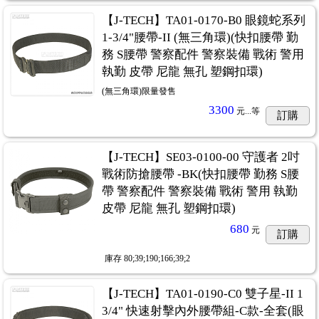
【J-TECH】TA01-0170-B0 眼鏡蛇系列
1-3/4"腰帶-II (無三角環)(快扣腰帶 勤
務 S腰帶 警察配件 警察裝備 戰術 警用
執勤 皮帶 尼龍 無孔 塑鋼扣環)
(無三角環)限量發售
3300
元...
等
訂購
【J-TECH】SE03-0100-00 守護者 2吋
戰術防搶腰帶 -BK(快扣腰帶 勤務 S腰
帶 警察配件 警察裝備 戰術 警用 執勤
皮帶 尼龍 無孔 塑鋼扣環)
680
元
訂購
庫存
80;39;190;166;39;2
【J-TECH】TA01-0190-C0 雙子星-II 1
3/4" 快速射擊內外腰帶組-C款-全套(眼