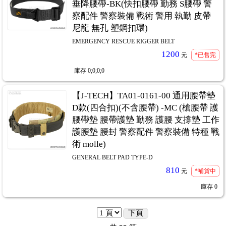
垂降腰帶-BK(快扣腰帶 勤務 S腰帶 警
察配件 警察裝備 戰術 警用 執勤 皮帶
尼龍 無孔 塑鋼扣環)
EMERGENCY RESCUE RIGGER BELT
1200
元
*已售完
庫存
0;0;0;0
【J-TECH】TA01-0161-00 通用腰帶墊
D款(四合扣)(不含腰帶) -MC (槍腰帶 護
腰帶墊 腰帶護墊 勤務 護腰 支撐墊 工作
護腰墊 腰封 警察配件 警察裝備 特種 戰
術 molle)
GENERAL BELT PAD TYPE-D
810
元
*補貨中
庫存
0
下頁