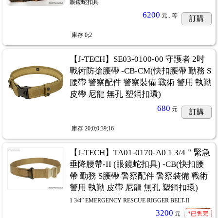
眼鏡蛇扣具
6200
元...
等
訂購
庫存
0;2
【J-TECH】SE03-0100-00 守護者 2吋
戰術防搶腰帶 -CB-CM(快扣腰帶 勤務 S
腰帶 警察配件 警察裝備 戰術 警用 執勤
皮帶 尼龍 無孔 塑鋼扣環)
680
元
訂購
庫存
20;0;0;39;16
【J-TECH】TA01-0170-A0 1 3/4＂緊急
垂降腰帶-II (眼鏡蛇扣具) -CB(快扣腰
帶 勤務 S腰帶 警察配件 警察裝備 戰術
警用 執勤 皮帶 尼龍 無孔 塑鋼扣環)
1 3/4” EMERGENCY RESCUE RIGGER BELT-II
3200
元
*已售完