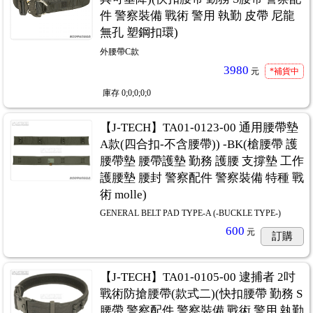
件 警察裝備 戰術 警用 執勤 皮帶 尼龍
無孔 塑鋼扣環)
外腰帶C款
3980
元
*補貨中
庫存
0;0;0;0;0
【J-TECH】TA01-0123-00 通用腰帶墊
A款(四合扣-不含腰帶)) -BK(槍腰帶 護
腰帶墊 腰帶護墊 勤務 護腰 支撐墊 工作
護腰墊 腰封 警察配件 警察裝備 特種 戰
術 molle)
GENERAL BELT PAD TYPE-A (-BUCKLE TYPE-)
600
元
訂購
【J-TECH】TA01-0105-00 逮捕者 2吋
戰術防搶腰帶(款式二)(快扣腰帶 勤務 S
腰帶 警察配件 警察裝備 戰術 警用 執勤