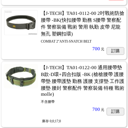
【J-TECH】TA01-0112-00 2吋戰術防搶
腰帶 -BK(快扣腰帶 勤務 S腰帶 警察配
件 警察裝備 戰術 警用 執勤 皮帶 尼龍
無孔 塑鋼扣環)
COMBAT 2"ANTI-SNATCH BELT
700
元
訂購
【J-TECH】TA01-0122-00 通用腰帶墊
B款-D環+四合扣版 -BK (槍槍腰帶 護腰
帶墊 腰帶護墊 勤務 護腰 支撐墊 工作護
腰墊 腰封 警察配件 警察裝備 特種 戰術
molle)
不含腰帶
700
元
訂購
庫存
0;0;17;0