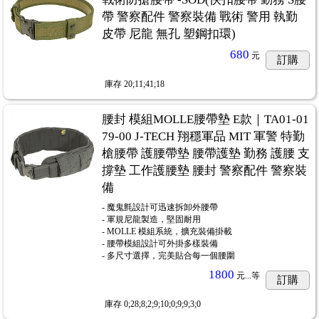
帶 警察配件 警察裝備 戰術 警用 執勤
皮帶 尼龍 無孔 塑鋼扣環)
680
元
訂購
庫存
20;11;41;18
腰封 模組MOLLE腰帶墊 E款｜TA01-01
79-00 J-TECH 翔穩軍品 MIT 軍警 特勤
槍腰帶 護腰帶墊 腰帶護墊 勤務 護腰 支
撐墊 工作護腰墊 腰封 警察配件 警察裝
備
- 魔鬼氈設計可迅速拆卸外腰帶
- 軍規尼龍製造，堅固耐用
- MOLLE 模組系統，擴充裝備掛載
- 腰帶模組設計可外掛多樣裝備
- 多尺寸選擇，完美貼合每一個腰圍
1800
元...
等
訂購
庫存
0;28;8;2;9;10;0;9;9;3;0