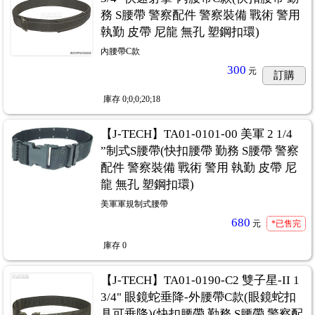
務 S腰帶 警察配件 警察裝備 戰術 警用
執勤 皮帶 尼龍 無孔 塑鋼扣環)
內腰帶C款
300
元
訂購
庫存
0;0;0;20;18
【J-TECH】TA01-0101-00 美軍 2 1/4
”制式S腰帶(快扣腰帶 勤務 S腰帶 警察
配件 警察裝備 戰術 警用 執勤 皮帶 尼
龍 無孔 塑鋼扣環)
美軍軍規制式腰帶
680
元
*已售完
庫存
0
【J-TECH】TA01-0190-C2 雙子星-II 1
3/4" 眼鏡蛇垂降-外腰帶C款(眼鏡蛇扣
具可垂降)(快扣腰帶 勤務 S腰帶 警察配