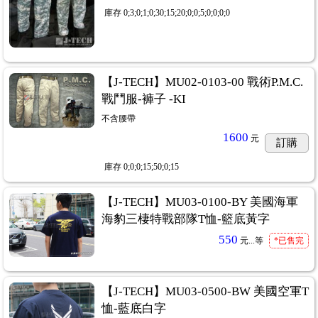
庫存
0;3;0;1;0;30;15;20;0;0;5;0;0;0;0
【J-TECH】MU02-0103-00 戰術P.M.C.
戰鬥服-褲子 -KI
不含腰帶
1600
元
訂購
庫存
0;0;0;15;50;0;15
【J-TECH】MU03-0100-BY 美國海軍
海豹三棲特戰部隊T恤-籃底黃字
550
元...
等
*已售完
【J-TECH】MU03-0500-BW 美國空軍T
恤-藍底白字