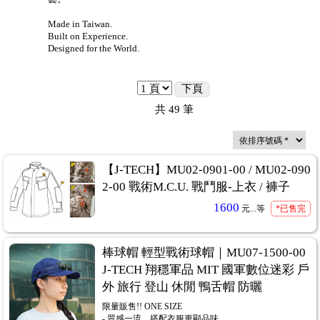
uty Gear)
...62
Made in Taiwan.
Built on Experience.
)
...55
Designed for the World.
)
...324
下頁
共
49
筆
【J-TECH】MU02-0901-00 / MU02-090
2-00 戰術M.C.U. 戰鬥服-上衣 / 褲子
1600
元...
等
*已售完
棒球帽 輕型戰術球帽｜MU07-1500-00
J-TECH 翔穩軍品 MIT 國軍數位迷彩 戶
外 旅行 登山 休閒 鴨舌帽 防曬
限量販售!! ONE SIZE
- 質感一流，搭配衣服更顯品味