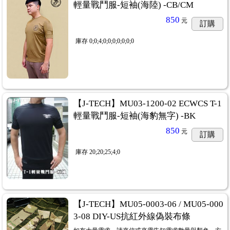
輕量戰鬥服-短袖(海陸) -CB/CM
850
元
訂購
庫存
0;0;4;0;0;0;0;0;0;0
【J-TECH】MU03-1200-02 ECWCS T-1
輕量戰鬥服-短袖(海豹無字) -BK
850
元
訂購
庫存
20;20;25;4;0
【J-TECH】MU05-0003-06 / MU05-000
3-08 DIY-US抗紅外線偽裝布條