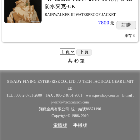
防水夾克-UK
RAINWALKER-III WATERPROOF JACKET
7800
元
訂購
庫存
3
下頁
共
49
筆
STEADY FLYING ENTERPRISE CO., LTD. / J-TECH TACTICAL GEAR LIMIT
ED
TEL : 886-2-8751-2600 FAX : 886-2-8751-9881 www.justshop.com.tw E-mail :
j-tech8@tacticaljtech.com
翔穩企業有限公司 統一編號86671196
Copyright © 1986- 2019
電腦版
|
手機版