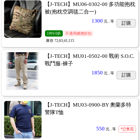
【J-TECH】MU06-0302-00 多功能抱枕
被(抱枕空調毯二合一)
1300
元...
等
訂購
1
件
9.0折
不適用總價折扣
庫存
72;63;41;115
【J-TECH】MU01-0502-00 戰術 S.O.C.
戰鬥服-褲子
1850
元...
等
訂購
【J-TECH】MU03-0900-BY 奧蘭多特
警隊T恤
550
元...
等
*已售完