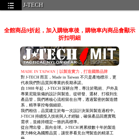
J-TECH
軍服(Military Wears)
全館商品9折起，加入購物車後，購物車內商品會顯示
折扣明細
MADE IN TAIWAN｜以製造實力，打造國際品牌
對 J-TECH 而言，Made in Taiwan 不只是產地標示，更
.58
代表我們對品質與專業的長期承諾。
自 1988 年起，J-TECH 深耕台灣，專注於戰術、戶外及
專業尼龍裝備的設計與製造。從研發、選材、打樣到生
產品管，我們將核心流程留在台灣，透過緊密的製造體
系，精準掌控每個細節。
我們相信，品質建立於每一次設計決策與製造過程中。
J-TECH 持續投入技術與人才經驗，確保產品回應實戰
 pouches)
...39
需求，並維持穩定一致的高標準。
Bags).
...22
從台灣出發，面向全球。J-TECH 將累積數十年的製造
實力轉化為國際品質，讓世界看見台灣製造的精湛工
gs)
...37
藝。