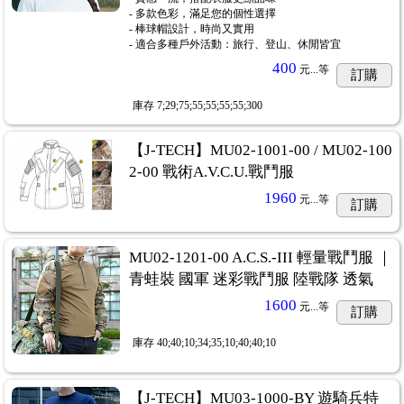
- 多款色彩，滿足您的個性選擇
- 棒球帽設計，時尚又實用
- 適合多種戶外活動：旅行、登山、休閒皆宜
400
元...
等
訂購
庫存
7;29;75;55;55;55;55;300
【J-TECH】MU02-1001-00 / MU02-100
2-00 戰術A.V.C.U.戰鬥服
1960
元...
等
訂購
MU02-1201-00 A.C.S.-III 輕量戰鬥服 ｜
青蛙裝 國軍 迷彩戰鬥服 陸戰隊 透氣
1600
元...
等
訂購
庫存
40;40;10;34;35;10;40;40;10
【J-TECH】MU03-1000-BY 遊騎兵特