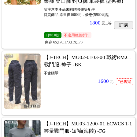
業褲 登山褲 釣魚褲 軍裝褲 型男褲)
請注意本產品未附贈腰帶等配件
特賣商品 原售價1600元，優惠價960元起
1800
元...
等
訂購
1
件
6.0折
不適用總價折扣
庫存
65;170;173;139;173
【J-TECH】MU02-0103-00 戰術P.M.C.
戰鬥服-褲子 -BK
不含腰帶
1600
元
*已售完
【J-TECH】MU03-1200-01 ECWCS T-1
輕量戰鬥服-短袖(海陸) -FG