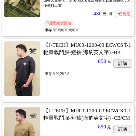
如有大量需求，請來信或來電告知需求數量與顏色，方
便備料出貨
480
元...
等
*已售完
不適用總價折扣
庫存
0;0;0;0;0;0;0;0;0;0
【J-TECH】MU03-1200-03 ECWCS T-1
輕量戰鬥服-短袖(海豹英文字) -BK
850
元
訂購
庫存
0;20;28;5;8
【J-TECH】MU03-1200-03 ECWCS T-1
輕量戰鬥服-短袖(海豹英文字) -CB/CM
850
元
訂購