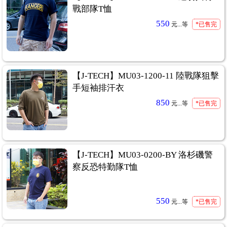
戰部隊T恤
550
元...
等
*已售完
【J-TECH】MU03-1200-11 陸戰隊狙擊
手短袖排汗衣
850
元...
等
*已售完
【J-TECH】MU03-0200-BY 洛杉磯警
察反恐特勤隊T恤
550
元...
等
*已售完