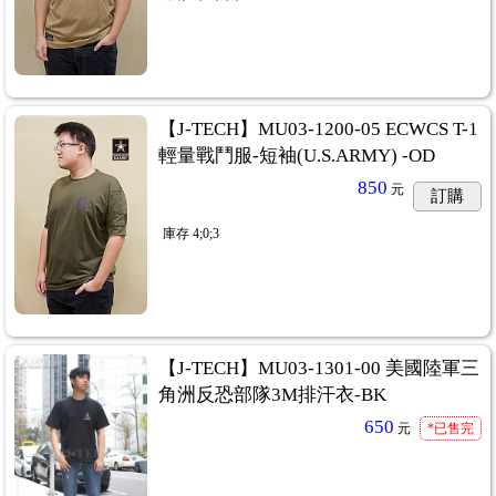
【J-TECH】MU03-1200-05 ECWCS T-1
輕量戰鬥服-短袖(U.S.ARMY) -OD
850
元
訂購
庫存
4;0;3
【J-TECH】MU03-1301-00 美國陸軍三
角洲反恐部隊3M排汗衣-BK
650
元
*已售完