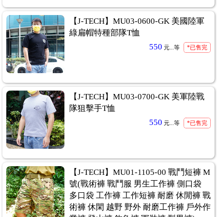
【J-TECH】MU03-0600-GK 美國陸軍
綠扁帽特種部隊T恤
550
元...
等
*已售完
【J-TECH】MU03-0700-GK 美軍陸戰
隊狙擊手T恤
550
元...
等
*已售完
【J-TECH】MU01-1105-00 戰鬥短褲 M
號(戰術褲 戰鬥服 男生工作褲 側口袋
多口袋 工作褲 工作短褲 耐磨 休閒褲 戰
術褲 休閑 越野 野外 耐磨工作褲 戶外作