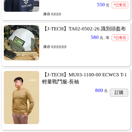
550
元
*已售完
庫存
0;0;0;0
【J-TECH】TA02-0502-26 識別頭盔布
580
元...
等
*已售完
庫存
0;0;0;0;0;0
【J-TECH】MU03-1100-00 ECWCS T-1
輕量戰鬥服-長袖
800
元
訂購