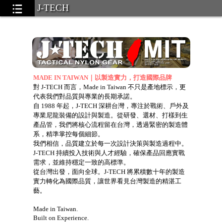
J-TECH
郵購方式說明
MADE IN TAIWAN｜以製造實力，打造國際品牌
對 J-TECH 而言，Made in Taiwan 不只是產地標示，更
代表我們對品質與專業的長期承諾。
自 1988 年起，J-TECH 深耕台灣，專注於戰術、戶外及
專業尼龍裝備的設計與製造。從研發、選材、打樣到生
.58
產品管，我們將核心流程留在台灣，透過緊密的製造體
系，精準掌控每個細節。
我們相信，品質建立於每一次設計決策與製造過程中。
J-TECH 持續投入技術與人才經驗，確保產品回應實戰
需求，並維持穩定一致的高標準。
從台灣出發，面向全球。J-TECH 將累積數十年的製造
實力轉化為國際品質，讓世界看見台灣製造的精湛工
 pouches)
...39
藝。
Bags).
...22
Made in Taiwan.
gs)
Built on Experience.
...37