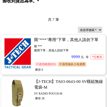
際收到貨品為準。*
共
7
筆
限"***"專用"下單，其他人請勿下單
限 ***
購買下單，其他人請勿下單
9999
元...
等
*已售完
不適用總價折扣
不適用滿多少免運費
庫存
0
【J-TECH】TA03-0643-00 SV模組無線
電袋-M
SV RADIO POUCH-M
庫存
28