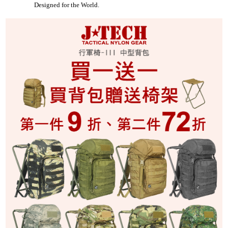
Designed for the World.
uty Gear)
...62
)
...55
)
...324