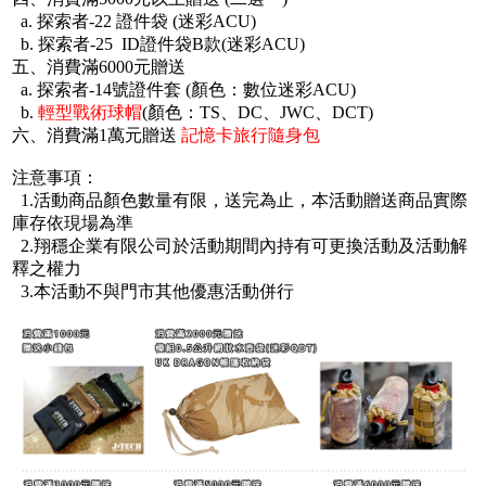
a. 探索者-22 證件袋 (迷彩ACU)
b. 探索者-25 ID證件袋B款(迷彩ACU)
五、消費滿6000元贈送
a. 探索者-14號證件套 (顏色：數位迷彩ACU)
b.
輕型戰術球帽
(顏色：TS、DC、JWC、DCT)
六、消費滿1萬元贈送
記憶卡旅行隨身包
注意事項：
1.活動商品顏色數量有限，送完為止，本活動贈送商品實際
庫存依現場為準
2.翔穩企業有限公司於活動期間內持有可更換活動及活動解
釋之權力
3.本活動不與門市其他優惠活動併行