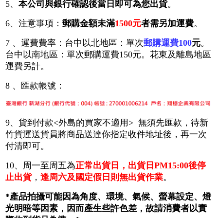
5、
本公司與銀行確認後當日即可為您出貨
。
6、注意事項：
郵購金額未滿
1500元
者需另加運費
。
7 、運費費率：台中以北地區：單次
郵購運費100
元
。
台中以南地區：單次郵購運費150元。花東及離島地區
運費另計。
8 、匯款帳號：
9、貨到付款<外島的買家不適用> 無須先匯款，待新
竹貨運送貨員將商品送達你指定收件地址後，再一次
付清即可。
10
、周一至周五為
正常出貨日，出貨日PM15:00後停
止出貨
，
逢周六及國定假日則無出貨作業
。
*產品拍攝可能因為角度、環境、氣候、螢幕設定、燈
光明暗等因素，因而產生些許色差，故請消費者以實