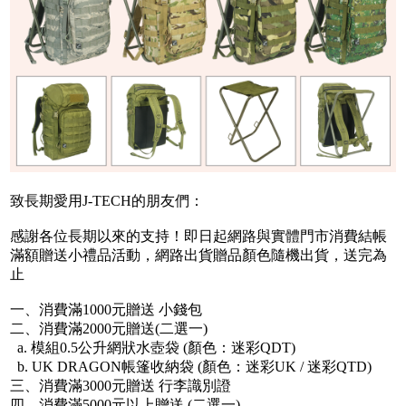
致長期愛用J-TECH的朋友們：
感謝各位長期以來的支持！即日起網路與實體門市消費結帳
滿額贈送小禮品活動，網路出貨贈品顏色隨機出貨，送完為
止
一、消費滿1000元贈送 小錢包
二、消費滿2000元贈送(
二
選一)
a. 模組0.5公升網狀水壺袋 (顏色：迷彩QDT)
b.
UK DRAGON帳篷收納袋 (顏色：迷彩UK / 迷彩QTD)
三、消費滿3000元贈送 行李識別證
四、消費滿5000元以上贈送 (二選一)