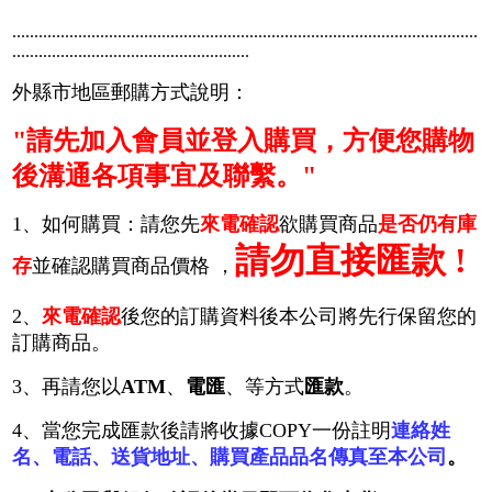
..........................................................................................................
......................................................
外縣市地區郵購方式說明：
"請先加入會員並登入購買，方便您購物
後溝通各項事宜及聯繫。"
1、如何購買：請您先
來電確認
欲購買商品
是否仍有庫
請勿直接匯款 !
存
並確認購買商品價格 ，
2、
來電確認
後您的訂購資料後本公司將先行保留您的
訂購商品。
3、再請您以
ATM
、
電匯
、等方式
匯款
。
4、當您完成匯款後請將收據COPY一份註明
連絡姓
名、電話、送貨地址、購買產品品名傳真至本公司
。