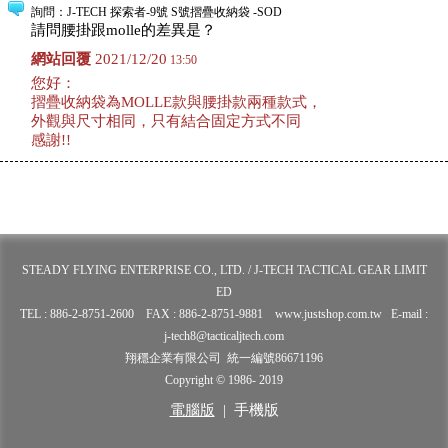
詢問
：J-TECH 探索者-9號 S號摺疊收納袋 -SOD
請問腰掛跟molle的差異是？
網站回覆
2021/12/20
13:50
您好：
摺疊收納袋為MOLLE款與腰掛款兩種款式，
外觀與尺寸相同，只有結合固定方式不同
感謝!!
STEADY FLYING ENTERPRISE CO., LTD. / J-TECH TACTICAL GEAR LIMIT
ED
TEL : 886-2-8751-2600 FAX : 886-2-8751-9881 www.justshop.com.tw E-mail :
j-tech8@tacticaljtech.com
翔穩企業有限公司 統一編號86671196
Copyright © 1986- 2019
電腦版
|
手機版