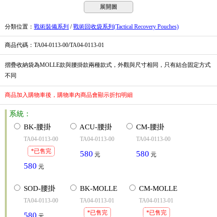
展開圖
分類位置
：
戰術裝備系列
/
戰術回收袋系列(Tactical Recovery Pouches)
商品代碼
：TA04-0113-00/TA04-0113-01
摺疊收納袋為MOLLE款與腰掛款兩種款式，外觀與尺寸相同，只有結合固定方式
不同
商品加入購物車後，購物車內商品會顯示折扣明細
系統：
BK-腰掛
ACU-腰掛
CM-腰掛
TA04-0113-00
TA04-0113-00
TA04-0113-00
*已售完
580
580
元
元
580
元
SOD-腰掛
BK-MOLLE
CM-MOLLE
TA04-0113-00
TA04-0113-01
TA04-0113-01
*已售完
*已售完
580
元