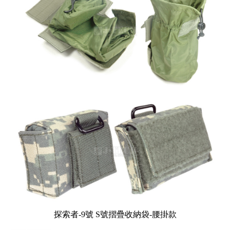
探索者-9號 S號摺疊收納袋-腰掛款