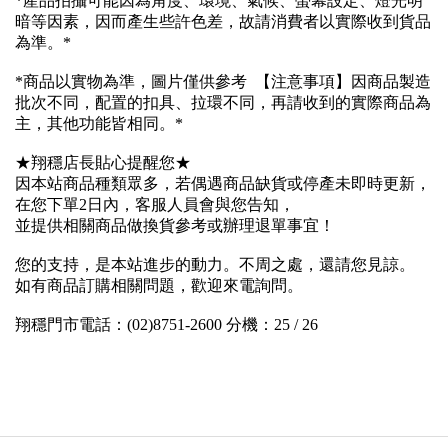
*產品拍攝可能因為角度、環境、氣候、螢幕設定、燈光明
暗等因素，因而產生些許色差，故請消費者以實際收到貨品
為準。*
*商品以實物為準，圖片僅供參考 【注意事項】因商品製造
批次不同，配置的扣具、拉環不同，再請收到的實際商品為
主，其他功能皆相同。*
★翔穩店長貼心提醒您★
因本站商品種類眾多，若偶遇商品缺貨或停產未即時更新，
在您下單2日內，客服人員會與您告知，
並提供相關商品做換貨參考或辦理退單事宜！
您的支持，是本站進步的動力。不周之處，還請您見諒。
如有商品訂購相關問題，歡迎來電詢問。
翔穩門市電話：(02)8751-2600 分機：25 / 26