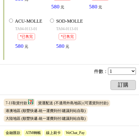
580
580
元
元
ACU-MOLLE
SOD-MOLLE
TA04-0113-01
TA04-0113-01
*已售完
*已售完
580
580
元
元
件數
：
訂購
7-11取貨付款
貨運配送 (不適用外島地區)
(可選貨到付款)
港澳地區 (順豐快遞-統一運費到付/建議到站自取)
大陸地區 (順豐快遞-統一運費到付/建議到站自取)
金融匯款
ATM轉帳
線上刷卡
WeChat_Pay