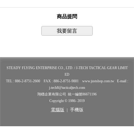
商品提問
我要留言
STEADY FLYING ENTERPRISE CO., LTD. / J-TECH TACTICAL GEAR LIMIT
ED
TEL : 886-2-8751-2600 FAX : 886-2-8751-9881 www.justshop.com.tw E-mail :
j-tech8@tacticaljtech.com
翔穩企業有限公司 統一編號86671196
Copyright © 1986- 2019
電腦版
|
手機版