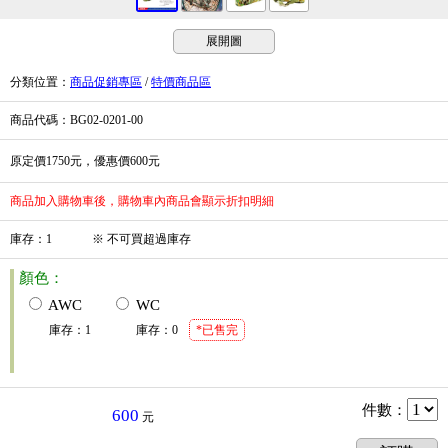
展開圖
分類位置
：
商品促銷專區
/
特價商品區
商品代碼
：BG02-0201-00
原定價1750元，優惠價600元
商品加入購物車後，購物車內商品會顯示折扣明細
庫存
：
1
※
不可買超過庫存
顏色：
AWC
WC
庫存
：
1
庫存
：
0
*已售完
件數
：
600
元