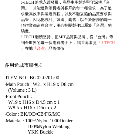
J-TECH 追求永續發展，商品生產製造堅守深耕『台
灣』，才能達到消費者與客戶的每一種需求，為了追
求最高效率與製造流程，以及不願妥協的品質要求與
品管，因此把設計、製造、銷售，以至於服務的每一
項作業都留在台灣，用心把關製作出屬於『台灣』的
驕傲。
J-TECH 繼續堅持，把MIT品質與品牌，從『台灣』帶
到全世界的每一個消費者手上， 讓世界看見
『 J-TECH
』
在地
『台灣』
品牌價值
多用途城市腰包-I
‧ITEM NO : BG02-0201-00
‧Main Pouch : W21 x H19 x D8 cm
(Volume : 3 L)
‧Front Pouch :
W19 x H16 x D4.5 cm x 1
W8.5 x H16 x D5cm x 2
‧Color : BK/OD/CB/FG/MC
‧Material : 100%Nylon 1000Denier
100%Nylon Webbing
YKK Buckle