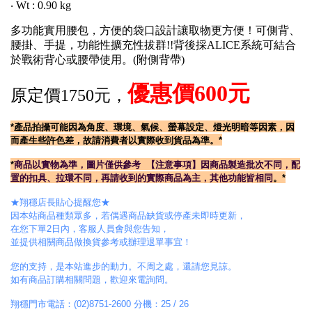
‧ Wt : 0.90 kg
多功能實用腰包，方便的袋口設計讓取物更方便！可側背、
腰掛、手提，功能性擴充性拔群!!背後採ALICE系統可結合
於戰術背心或腰帶使用。(附側背帶)
優惠價600元
原定價1750元，
*產
品拍攝可能因為角度、環境、氣候、螢幕設定、燈光明暗等因素，因
而產生些許色差，故請消費者以實際收到貨品為準。*
*
商品以實物為準，圖片僅供參考
【注意事項】
因商品製造批次不同，配
置的扣具、拉環不同
，
再請收到的實際商品為主，其他功能皆相同
。*
★翔穩店長貼心提醒您★
因本站商品種類眾多，若偶遇商品缺貨或停產未即時更新，
在您下單2日內，客服人員會與您告知，
並提供相關商品做換貨參考或辦理退單事宜！
您的支持，是本站進步的動力。不周之處，還請您見諒。
如有商品訂購相關問題，歡迎來電詢問。
翔穩門市電話：(02)8751-2600 分機：25 / 26