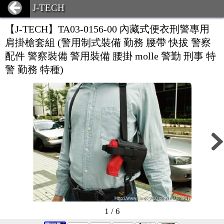
J-TECH
【J-TECH】TA03-0156-00 內藏式便衣刑警專用
肩掛槍套組 (警用制式裝備 勤務 腰帶 快拔 警察
配件 警察裝備 警用裝備 腰掛 molle 警勤 刑事 特
警 勤務 特種)
1 / 6