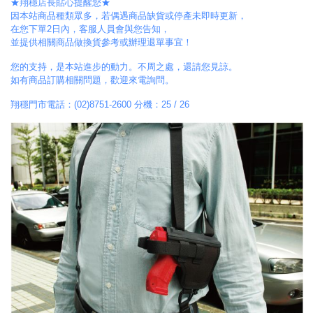
★翔穩店長貼心提醒您★
因本站商品種類眾多，若偶遇商品缺貨或停產未即時更新，
在您下單2日內，客服人員會與您告知，
並提供相關商品做換貨參考或辦理退單事宜！
您的支持，是本站進步的動力。不周之處，還請您見諒。
如有商品訂購相關問題，歡迎來電詢問。
翔穩門市電話：(02)8751-2600 分機：25 / 26