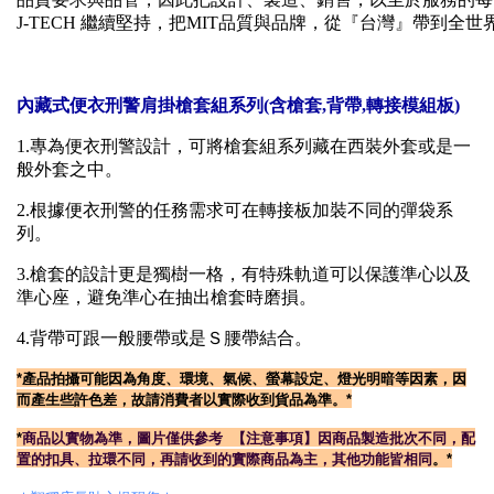
J-TECH 繼續堅持，把MIT品質與品牌，從『台灣』帶到全
內藏式便衣刑警肩掛槍套組系列(含槍套,背帶,轉接模組板)
1.專為便衣刑警設計，可將槍套組系列藏在西裝外套或是一
般外套之中。
2.根據便衣刑警的任務需求可在轉接板加裝不同的彈袋系
列。
3.槍套的設計更是獨樹一格，有特殊軌道可以保護準心以及
準心座，避免準心在抽出槍套時磨損。
4.背帶可跟一般腰帶或是Ｓ腰帶結合。
*產
品拍攝可能因為角度、環境、氣候、螢幕設定、燈光明暗等因素，因
而產生些許色差，故請消費者以實際收到貨品為準。*
*
商品以實物為準，圖片僅供參考
【注意事項】
因商品製造批次不同，配
置的扣具、拉環不同
，
再請收到的實際商品為主，其他功能皆相同
。*