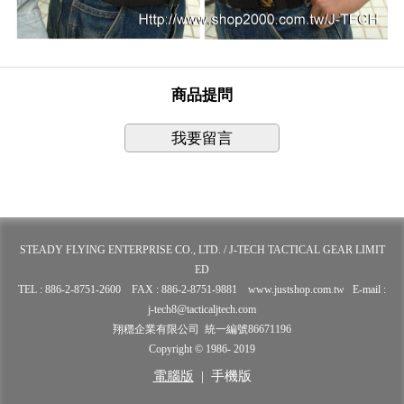
商品提問
我要留言
STEADY FLYING ENTERPRISE CO., LTD. / J-TECH TACTICAL GEAR LIMIT
ED
TEL : 886-2-8751-2600 FAX : 886-2-8751-9881 www.justshop.com.tw E-mail :
j-tech8@tacticaljtech.com
翔穩企業有限公司 統一編號86671196
Copyright © 1986- 2019
電腦版
|
手機版