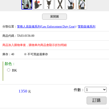
展開圖
分類位置
：
警務人員裝備系列(Law Enforcement Duty Gear)
/
警勤裝備系列
商品代碼
：TA03-0156-00
商品加入購物車後，購物車內商品會顯示折扣明細
庫存
：
40
※
不可買超過庫存
顏色：
BK
件數
：
1350
元
訂購