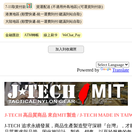
7-11取貨付款
貨運配送 (不適用外島地區)
(可選貨到付款)
港澳地區 (順豐快遞-統一運費到付/建議到站自取)
大陸地區 (順豐快遞-統一運費到付/建議到站自取)
金融匯款
ATM轉帳
線上刷卡
WeChat_Pay
加入到收藏匣
Powered by
Translate
J-TECH 高品質商品 來自MIT製造 / J-TECH MADE IN TAI
J-TECH 追求永續發展，商品生產製造堅守深耕『台灣』
品質要求與品管，因此把設計、製造、銷售，以至於服務的每