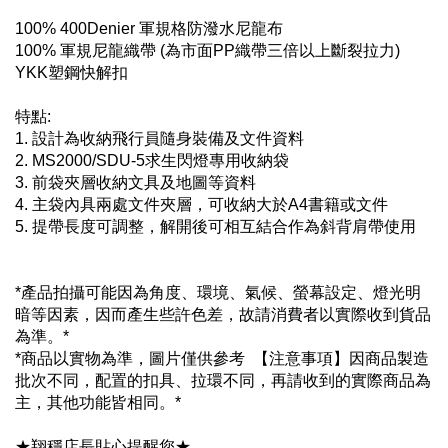
100% 400Denier 軍規格防潑水尼龍布
100% 軍規尼龍織帶 (為市面PP織帶三倍以上斷裂拉力)
YKK塑鋼快解扣
特點:
1. 設計為收納飛行員隨身裝備及文件資料
2. MS2000/SDU-5求生閃燈專用收納袋
3. 前袋夾層收納文具及地圖等資料
4. 主袋內具兩處文件夾層，可收納大於A4書籍或文件
5. 提帶長度可調整，解開後可相互結合作為斜背肩帶使用
*產品拍攝可能因為角度、環境、氣候、螢幕設定、燈光明
暗等因素，因而產生些許色差，故請消費者以實際收到貨品
為準。*
*商品以實物為準，圖片僅供參考  【注意事項】因商品製造
批次不同，配置的扣具、拉環不同，再請收到的實際商品為
主，其他功能皆相同。*
★翔穩店長貼心提醒您★