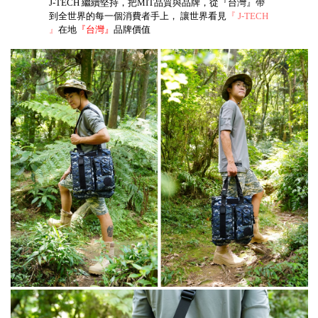
J-TECH 繼續堅持，把MIT品質與品牌，從『台灣』帶
到全世界的每一個消費者手上， 讓世界看見
『 J-TECH
』
在地
『台灣』
品牌價值