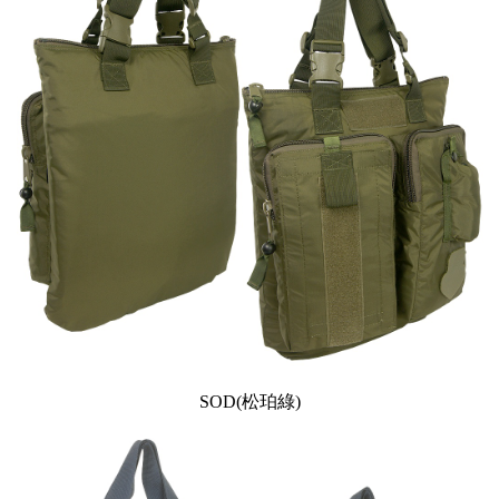
SOD(松珀綠)