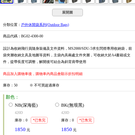
展開圖
分類位置
：
戶外休閒袋系列(Outdoor Bags)
商品代碼
：BG02-4300-00
設計為收納飛行員隨身裝備及文件資料，MS2000/SDU-5求生閃燈專用收納袋，前
袋夾層收納文具及地圖等資料，主袋內具兩處文件夾層，可收納大於A4書籍或文
件，提帶長度可調整，解開後可結合為斜背肩帶使用
商品加入購物車後，購物車內商品會顯示折扣明細
庫存
：
50
※
不可買超過庫存
顏色：
NB(深海藍)
BK(無垠黑)
420D
420D
庫存
：
0
*已售完
庫存
：
0
*已售完
1850
1850
元
元