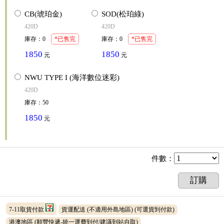
CB(琥珀金)
SOD(松珀綠)
420D
420D
庫存
：
0
*已售完
庫存
：
0
*已售完
1850
1850
元
元
NWU TYPE I (海洋數位迷彩)
420D
庫存
：
50
1850
元
件數
：
訂購
7-11取貨付款
貨運配送 (不適用外島地區)
(可選貨到付款)
港澳地區 (順豐快遞-統一運費到付/建議到站自取)