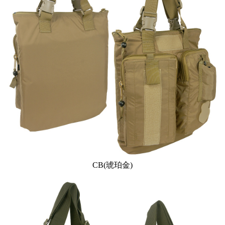
CB(琥珀金)