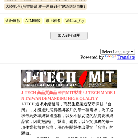
大陸地區 (順豐快遞-統一運費到付/建議到站自取)
金融匯款
ATM轉帳
線上刷卡
WeChat_Pay
加入到收藏匣
Powered by
Translate
J-TECH 高品質商品 來自MIT製造 / J-TECH MADE I
N TAIWAN DEMANDING HIGH QUALITY
J-TECH 追求永續發展，商品生產製造堅守深耕『台
灣』，才能達到消費者與客戶的每一種需求，為了追
求最高效率與製造流程，以及不願妥協的品質要求與
品管，因此把設計、製造、銷售，以至於服務的每一
項作業都留在台灣，用心把關製作出屬於『台灣』的
驕傲。