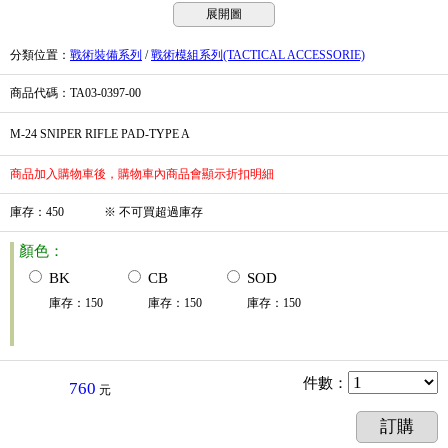
展開圖
分類位置
：
戰術裝備系列
/
戰術模組系列(TACTICAL ACCESSORIE)
商品代碼
：TA03-0397-00
M-24 SNIPER RIFLE PAD-TYPE A
商品加入購物車後，購物車內商品會顯示折扣明細
庫存
：
450
※
不可買超過庫存
顏色：
BK
CB
SOD
庫存
：
150
庫存
：
150
庫存
：
150
件數
：
760
元
訂購