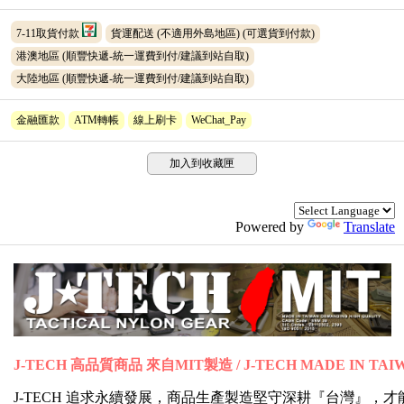
7-11取貨付款
貨運配送 (不適用外島地區)
(可選貨到付款)
港澳地區 (順豐快遞-統一運費到付/建議到站自取)
大陸地區 (順豐快遞-統一運費到付/建議到站自取)
金融匯款
ATM轉帳
線上刷卡
WeChat_Pay
加入到收藏匣
Powered by
Translate
J-TECH 高品質商品 來自MIT製造 / J-TECH MADE IN TAI
J-TECH 追求永續發展，商品生產製造堅守深耕『台灣』