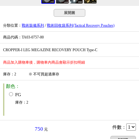
展開圖
分類位置
：
戰術裝備系列
/
戰術回收袋系列(Tactical Recovery Pouches)
商品代碼
：TA03-0757-00
CROPPER-I LEG MEGAZINE RECOVERY POUCH Type-C
商品加入購物車後，購物車內商品會顯示折扣明細
庫存
：
2
※
不可買超過庫存
顏色：
FG
庫存
：
2
件數
：
750
元