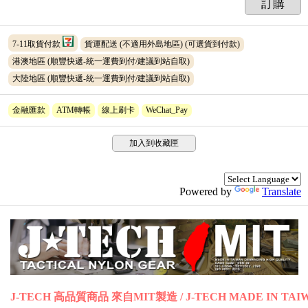
訂購
7-11取貨付款
貨運配送 (不適用外島地區)
(可選貨到付款)
港澳地區 (順豐快遞-統一運費到付/建議到站自取)
大陸地區 (順豐快遞-統一運費到付/建議到站自取)
金融匯款
ATM轉帳
線上刷卡
WeChat_Pay
加入到收藏匣
Powered by
Translate
J-TECH 高品質商品 來自MIT製造 / J-TECH MADE IN TAI