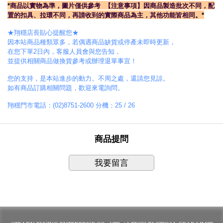
*
商品以實物為準，圖片僅供參考
【注意事項】
因商品製造批次不同，配
置的扣具、拉環不同
，
再請收到的實際商品為主，其他功能皆相同
。*
★翔穩店長貼心提醒您★
因本站商品種類眾多，若偶遇商品缺貨或停產未即時更新，
在您下單2日內，客服人員會與您告知，
並提供相關商品做換貨參考或辦理退單事宜！
您的支持，是本站進步的動力。不周之處，還請您見諒。
如有商品訂購相關問題，歡迎來電詢問。
翔穩門市電話：(02)8751-2600 分機：25 / 26
商品提問
我要留言