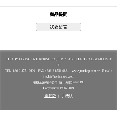
商品提問
我要留言
STEADY FLYING ENTERPRISE CO., LTD. / J-TECH TACTICAL GEAR LIMIT
ED
TEL : 886-2-8751-2600 FAX : 886-2-8751-9881 www.justshop.com.tw E-mail :
j-tech8@tacticaljtech.com
翔穩企業有限公司 統一編號86671196
Copyright © 1986- 2019
電腦版
|
手機版