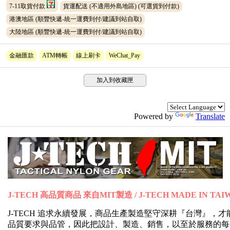
7-11取貨付款
貨運配送 (不適用外島地區)
(可選貨到付款)
港澳地區 (順豐快遞-統一運費到付/建議到站自取)
大陸地區 (順豐快遞-統一運費到付/建議到站自取)
金融匯款
ATM轉帳
線上刷卡
WeChat_Pay
加入到收藏匣
Powered by
Translate
J-TECH 高品質商品 來自MIT製造 / J-TECH MADE IN TAI
J-TECH 追求永續發展，商品生產製造堅守深耕『台灣』
品質要求與品管，因此把設計、製造、銷售，以至於服務的每