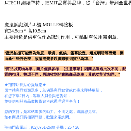
J-TECH 繼續堅持，把MIT品質與品牌，從『台灣』帶到全
魔鬼氈識別片-L號 MOLLE轉接板
寬24.5cm * 高10.5cm
主要用途是供單位作為識別作用，可黏貼單位用識別章。
*產
品拍攝可能因為角度、環境、氣候、螢幕設定、燈光明暗等因素，因
而產生些許色差，故請消費者以實際收到貨品為準。*
*
商品以實物為準，圖片僅供參考
【注意事項】
因商品製造批次不同，配
置的扣具、拉環不同
，
再請收到的實際商品為主，其他功能皆相同
。*
★翔穩店長貼心提醒您★
因本站商品種類眾多，若偶遇商品缺貨或停產未即時更新，
在您下單2日內，客服人員會與您告知，
並提供相關商品做換貨參考或辦理退單事宜！
您的支持，是本站進步的動力。不周之處，還請您見諒。
如有商品訂購相關問題，歡迎來電詢問。
翔穩門市電話：(02)8751-2600 分機：25 / 26