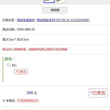
展開圖
分類位置
：
戰術裝備系列
/
戰術模組系列(TACTICAL ACCESSORIE)
商品代碼
：PH01-0801-03
寬24.5cm * 高10.5cm
商品加入購物車後，購物車內商品會顯示折扣明細
顏色：
FG
*已售完
300
*已售完
元
※ 本商品
不適用總價折扣