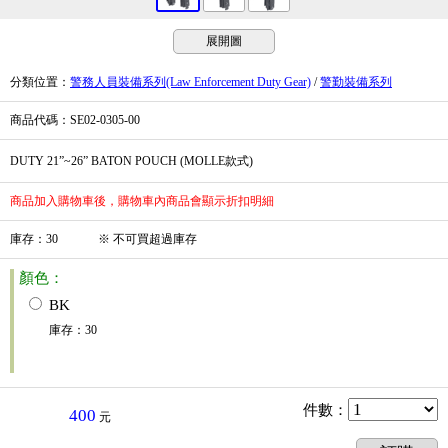
展開圖
分類位置
：
警務人員裝備系列(Law Enforcement Duty Gear)
/
警勤裝備系列
商品代碼
：SE02-0305-00
DUTY 21”~26” BATON POUCH (MOLLE款式)
商品加入購物車後，購物車內商品會顯示折扣明細
庫存
：
30
※
不可買超過庫存
顏色：
BK
庫存
：
30
件數
：
400
元