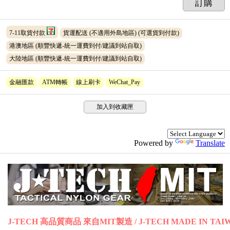
訂購
7-11取貨付款
貨運配送 (不適用外島地區)
(可選貨到付款)
港澳地區 (順豐快遞-統一運費到付/建議到站自取)
大陸地區 (順豐快遞-統一運費到付/建議到站自取)
金融匯款
ATM轉帳
線上刷卡
WeChat_Pay
加入到收藏匣
Powered by
Translate
J-TECH 高品質商品 來自MIT製造 / J-TECH MADE IN TAI