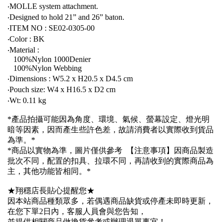
‧MOLLE system attachment.
‧Designed to hold 21” and 26” baton.
‧ITEM NO : SE02-0305-00
‧Color : BK
‧Material :
100%Nylon 1000Denier
100%Nylon Webbing
‧Dimensions : W5.2 x H20.5 x D4.5 cm
‧Pouch size: W4 x H16.5 x D2 cm
‧Wt: 0.11 kg
*產品拍攝可能因為角度、環境、氣候、螢幕設定、燈光明
暗等因素，因而產生些許色差，故請消費者以實際收到貨品
為準。*
*商品以實物為準，圖片僅供參考 【注意事項】因商品製造
批次不同，配置的扣具、拉環不同，再請收到的實際商品為
主，其他功能皆相同。*
★翔穩店長貼心提醒您★
因本站商品種類眾多，若偶遇商品缺貨或停產未即時更新，
在您下單2日內，客服人員會與您告知，
並提供相關商品做換貨參考或辦理退單事宜！