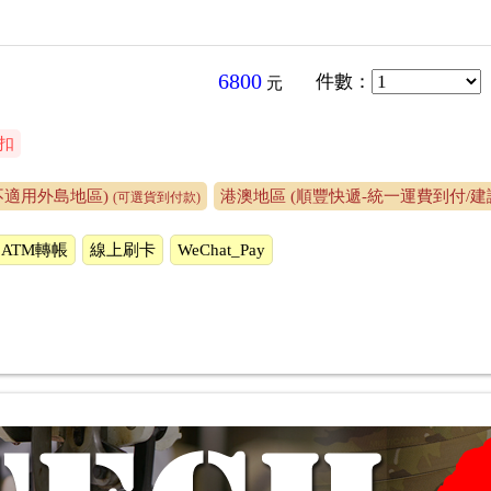
6800
件數
：
元
扣
不適用外島地區)
港澳地區 (順豐快遞-統一運費到付/建
(可選貨到付款)
ATM轉帳
線上刷卡
WeChat_Pay