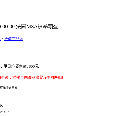
-1000-00 法國MSA鎮暴頭盔
區
/
特價商品區
0
口
元，即日起優惠價6800元
物車後，購物車內商品會顯示折扣明細
可買超過庫存
K
存
：
23