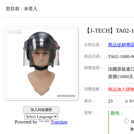
您目前：
未登入
【J-TECH】TA02
分類位置
：
商品促銷專
商品代碼
：
TA02-1000-0
簡要說明
：
法國原裝進
原價15000
消費提醒
：
商品加入購
庫存
：
23
※
不
加入到收藏匣
規格
：
顏色：
Powered by
Translate
B
庫