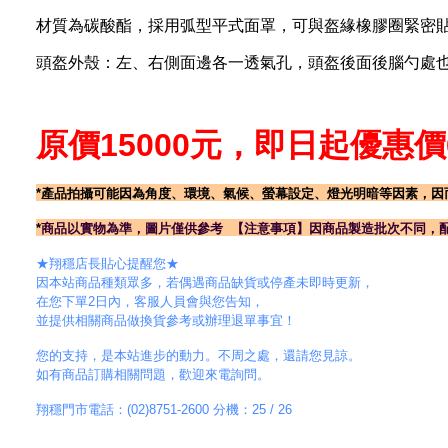
材質為碳酸酯，採用弧型平式面罩，可與盔緣橡膠圈緊密
頭盔外殼：左、右側面邊各一透氣孔，頭盔後面後腦勺處
原價15000元，即日起優惠價6
*產
品拍攝可能因為角度、環境、氣候、螢幕設定、燈光明暗等因素，因
*
商品以實物為準，圖片僅供參考
【注意事項】
因商品製造批次不同，
★翔穩店長貼心提醒您★
因本站商品種類眾多，若偶遇商品缺貨或停產未即時更新，
在您下單2日內，客服人員會與您告知，
並提供相關商品做換貨參考或辦理退單事宜！
您的支持，是本站進步的動力。不周之處，還請您見諒。
如有商品訂購相關問題，歡迎來電詢問。
翔穩門市電話：(02)8751-2600 分機：25 / 26