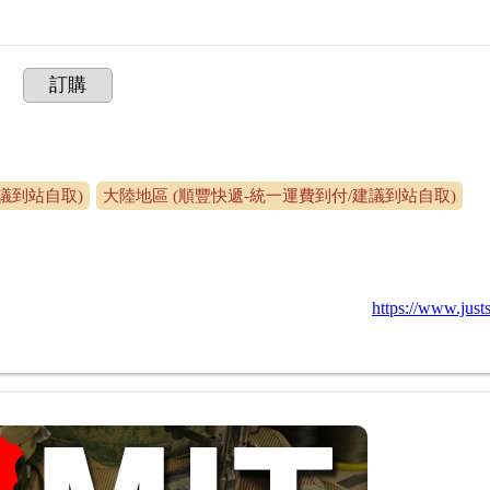
訂購
議到站自取)
大陸地區 (順豐快遞-統一運費到付/建議到站自取)
https://www.jus