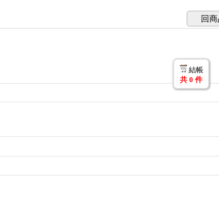
回商
結帳
共
0
件