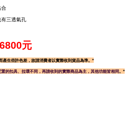
貼合
也有三透氣孔
800元
而產生些許色差，故請消費者以實際收到貨品為準。*
配置的扣具、拉環不同
，
再請收到的實際商品為主，其他功能皆相同
。*