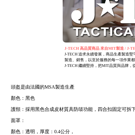
J-TECH 高品質商品 來自MIT製造 / J-TEC
J-TECH 追求永續發展，商品生產
製造、銷售，以至於服務的每一項作業都
J-TECH 繼續堅持，把MIT品質與品
頭盔是由
法國的
MSA製造生產
顏色：黑色
護頸：採用黑色合成皮材質具防燄功能，四合扣固定可拆
面罩：
顏色：透明，厚度：
0.4
公分，