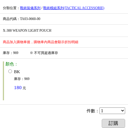
分類位置
：
戰術裝備系列
/
戰術模組系列(TACTICAL ACCESSORIE)
商品代碼
：TA03-0660-00
X-300 WEAPON LIGHT POUCH
商品加入購物車後，購物車內商品會顯示折扣明細
庫存
：
969
※
不可買超過庫存
顏色：
BK
庫存
：
969
180
元
件數
：
訂購