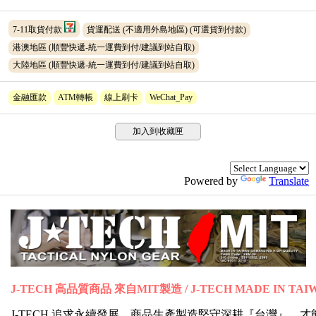
7-11取貨付款
貨運配送 (不適用外島地區)
(可選貨到付款)
港澳地區 (順豐快遞-統一運費到付/建議到站自取)
大陸地區 (順豐快遞-統一運費到付/建議到站自取)
金融匯款
ATM轉帳
線上刷卡
WeChat_Pay
加入到收藏匣
Powered by
Translate
J-TECH 高品質商品 來自MIT製造 / J-TECH MADE IN TAI
J-TECH 追求永續發展，商品生產製造堅守深耕『台灣』