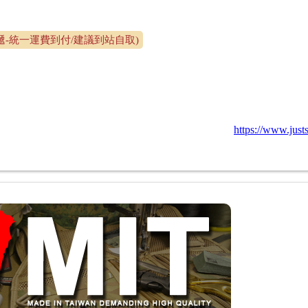
遞-統一運費到付/建議到站自取)
https://www.jus