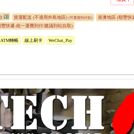
付款
貨運配送 (不適用外島地區)
港澳地區 (順豐快
(可選貨到付款)
順豐快遞-統一運費到付/建議到站自取)
ATM轉帳
線上刷卡
WeChat_Pay