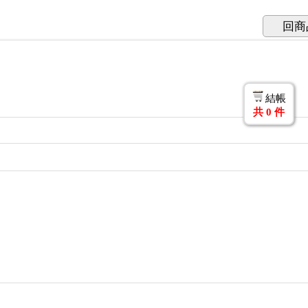
回商
結帳
共
0
件