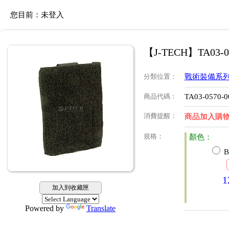
您目前：
未登入
【J-TECH】TA03
分類位置
：
戰術裝備系
商品代碼
：
TA03-0570-0
消費提醒
：
商品加入購
規格
：
顏色：
B
1
加入到收藏匣
Powered by
Translate