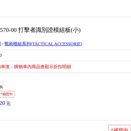
-0570-00 打擊者識別證模組板(小)
列
/
戰術模組系列(TACTICAL ACCESSORIE)
0
物車後，購物車內商品會顯示折扣明細
K
*補貨中
20
元
*補貨中