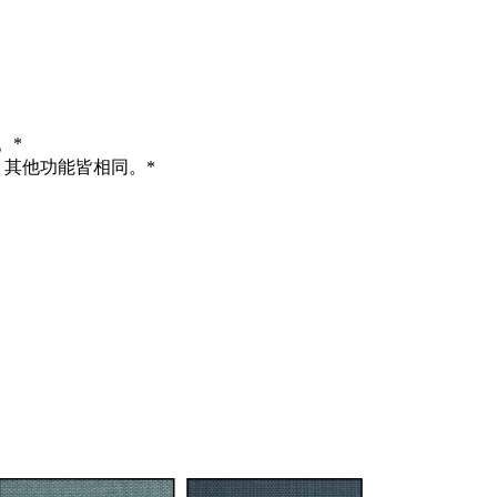
。*
其他功能皆相同。*