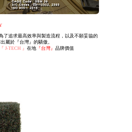
Y
，為了追求最高效率與製造流程，以及不願妥協的
作出屬於『台灣』的驕傲。
『 J-TECH 』
在地
『台灣』
品牌價值