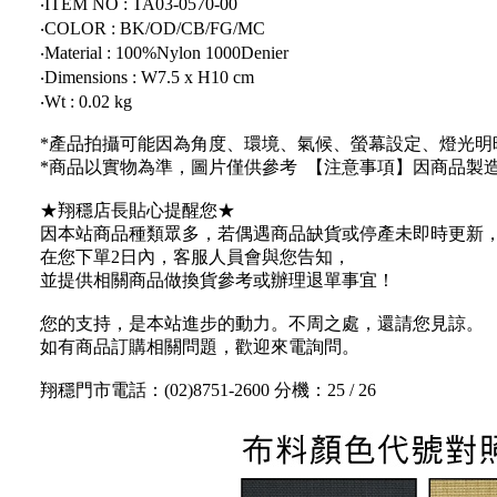
‧ITEM NO : TA03-0570-00
‧COLOR : BK/OD/CB/FG/MC
‧Material : 100%Nylon 1000Denier
‧Dimensions : W7.5 x H10 cm
‧Wt : 0.02 kg
*產品拍攝可能因為角度、環境、氣候、螢幕設定、燈光明
*商品以實物為準，圖片僅供參考 【注意事項】因商品製
★翔穩店長貼心提醒您★
因本站商品種類眾多，若偶遇商品缺貨或停產未即時更新
在您下單2日內，客服人員會與您告知，
並提供相關商品做換貨參考或辦理退單事宜！
您的支持，是本站進步的動力。不周之處，還請您見諒。
如有商品訂購相關問題，歡迎來電詢問。
翔穩門市電話：(02)8751-2600 分機：25 / 26