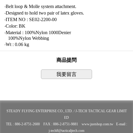
‧Belt loop & Molle system attachment.
‧Designed to hold two pair of latex gloves.
‧ITEM NO : SE02-2200-00
‧Color: BK
‧Material : 100%Nylon 1000Denier
100%Nylon Webbing
‧Wt : 0.06 kg
商品提問
我要留言
STEADY FLYING ENTERPRISE CO., LTD. / J-TECH TACTICAL GEAR LIMIT
ED
TEL : 886-2-8751-2600 FAX : 886-2-8751-9881 www.justshop.com.tw E-mail :
j-tech8@tacticaljtech.com