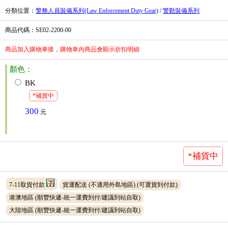
分類位置
：
警務人員裝備系列(Law Enforcement Duty Gear)
/
警勤裝備系列
商品代碼
：SE02-2200-00
商品加入購物車後，購物車內商品會顯示折扣明細
顏色：
BK
*補貨中
300
元
*補貨中
7-11取貨付款
貨運配送 (不適用外島地區)
(可選貨到付款)
港澳地區 (順豐快遞-統一運費到付/建議到站自取)
大陸地區 (順豐快遞-統一運費到付/建議到站自取)