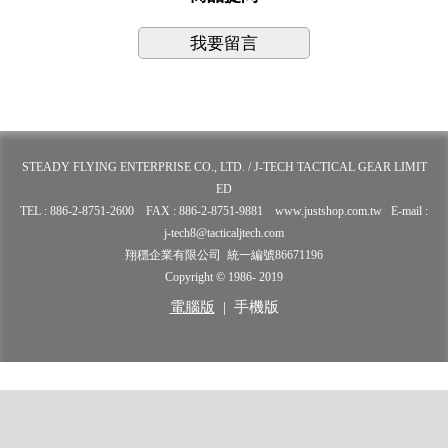
我要留言
STEADY FLYING ENTERPRISE CO., LTD. / J-TECH TACTICAL GEAR LIMIT
ED
TEL : 886-2-8751-2600 FAX : 886-2-8751-9881 www.justshop.com.tw E-mail :
j-tech8@tacticaljtech.com
翔穩企業有限公司 統一編號86671196
Copyright © 1986- 2019
電腦版
|
手機版