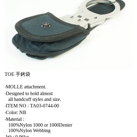
TOE 手銬袋
‧MOLLE attachment.
‧Designed to hold almost
all handcuff styles and size.
‧ITEM NO : TA03-0744-00
‧Color: NB
‧Material :
100%Nylon 1000 or 1000Denier
100%Nylon Webbing
‧Wt : 0.06kg