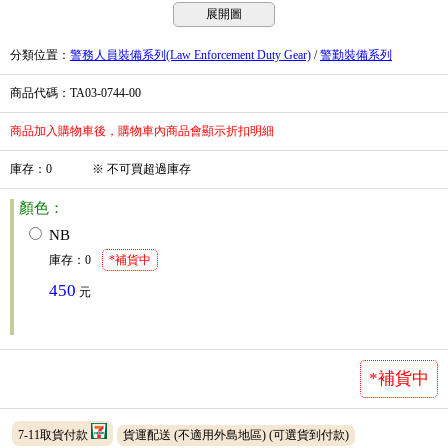
展開圖
分類位置
：
警務人員裝備系列(Law Enforcement Duty Gear)
/
警勤裝備系列
商品代碼
：TA03-0744-00
商品加入購物車後，購物車內商品會顯示折扣明細
庫存
：
0
※
不可買超過庫存
顏色：
NB
庫存
：
0
*補貨中
450
元
*補貨中
7-11取貨付款
貨運配送 (不適用外島地區)
(可選貨到付款)