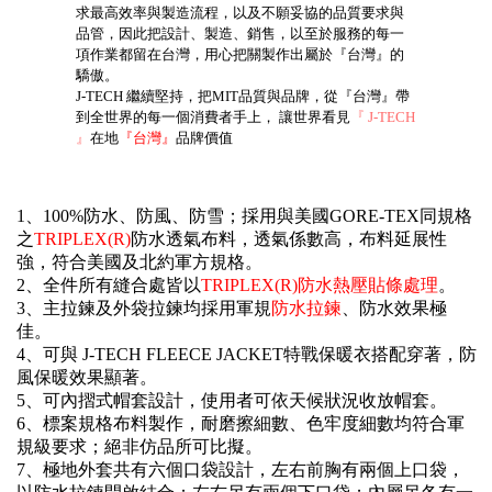
求最高效率與製造流程，以及不願妥協的品質要求與
品管，因此把設計、製造、銷售，以至於服務的每一
項作業都留在台灣，用心把關製作出屬於『台灣』的
驕傲。
J-TECH 繼續堅持，把MIT品質與品牌，從『台灣』帶
到全世界的每一個消費者手上， 讓世界看見
『 J-TECH
』
在地
『台灣』
品牌價值
1、100%防水、防風、防雪；採用與美國GORE-TEX同規格
之
TRIPLEX(R)
防水透氣布料，透氣係數高，布料延展性
強，符合美國及北約軍方規格。
2、全件所有縫合處皆以
TRIPLEX(R)防水熱壓貼條處理
。
3、主拉鍊及外袋拉鍊均採用軍規
防水拉鍊
、防水效果極
佳。
4、可與 J-TECH FLEECE JACKET特戰保暖衣搭配穿著，防
風保暖效果顯著。
5、可內摺式帽套設計，使用者可依天候狀況收放帽套。
6、標案規格布料製作，耐磨擦細數、色牢度細數均符合軍
規級要求；絕非仿品所可比擬。
7、極地外套共有六個口袋設計，左右前胸有兩個上口袋，