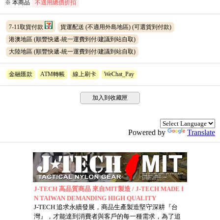
※ 本商品
不適用總價折扣
7-11取貨付款
貨運配送 (不適用外島地區)
(可選貨到付款)
港澳地區 (順豐快遞-統一運費到付/建議到站自取)
大陸地區 (順豐快遞-統一運費到付/建議到站自取)
金融匯款
ATM轉帳
線上刷卡
WeChat_Pay
加入到收藏匣
Powered by
Translate
J-TECH 高品質商品 來自MIT製造 / J-TECH MADE I
N TAIWAN DEMANDING HIGH QUALITY
J-TECH 追求永續發展，商品生產製造堅守深耕『台
灣』，才能達到消費者與客戶的每一種需求，為了追