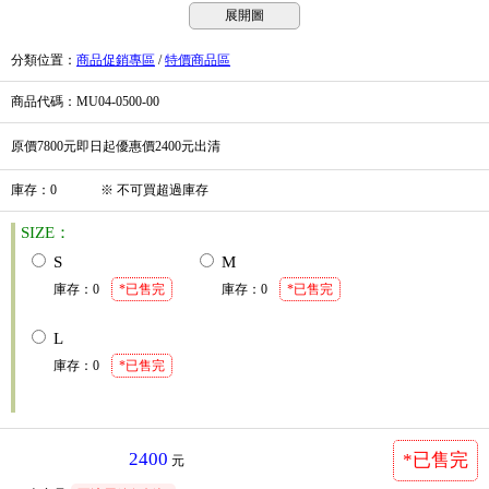
展開圖
分類位置
：
商品促銷專區
/
特價商品區
商品代碼
：MU04-0500-00
原價7800元即日起優惠價2400元出清
庫存
：
0
※
不可買超過庫存
SIZE：
S
M
庫存
：
0
*已售完
庫存
：
0
*已售完
L
庫存
：
0
*已售完
2400
*已售完
元