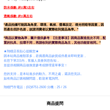
防水係數: 約1萬5左右
透氣係數: 約1萬左右
*產
品拍攝可能因為角度、環境、氣候、螢幕設定、燈光明暗等因素，因
而產生些許色差，故請消費者以實際收到貨品為準。*
*
商品以實物為準，圖片僅供參考
【注意事項】
因商品製造批次不同，配
置的扣具、拉環不同
，
再請收到的實際商品為主，其他功能皆相同
。*
★翔穩店長貼心提醒您★
因本站商品種類眾多，若偶遇商品缺貨或停產未即時更新，
在您下單2日內，客服人員會與您告知，
並提供相關商品做換貨參考或辦理退單事宜！
您的支持，是本站進步的動力。不周之處，還請您見諒。
如有商品訂購相關問題，歡迎來電詢問。
翔穩門市電話：(02)8751-2600 分機：25 / 26
商品提問