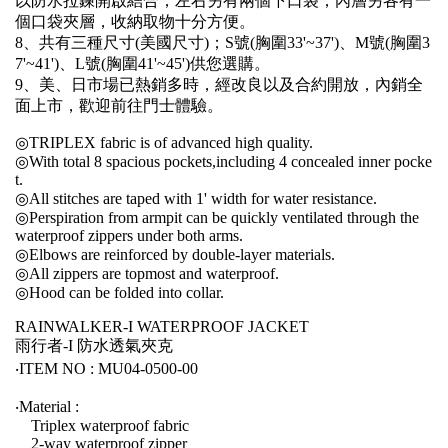
以防水拉鍊開啟結合；左右另有兩個下口袋；內層另各有一
個口袋夾層，收納取物十分方便。
8、共有三種尺寸(美國尺寸)；S號(胸圍33'~37')、M號(胸圍3
7'~41')、L號(胸圍41'~45')供您選購。
9、美、日市場已熱銷多時，經改良以及合約開放，內銷全
面上市，歡迎前往門士體驗。
◎TRIPLEX fabric is of advanced high quality.
◎With total 8 spacious pockets,including 4 concealed inner pocke
t.
◎All stitches are taped with 1' width for water resistance.
◎Perspiration from armpit can be quickly ventilated through the
waterproof zippers under both arms.
◎Elbows are reinforced by double-layer materials.
◎All zippers are topmost and waterproof.
◎Hood can be folded into collar.
RAINWALKER-I WATERPROOF JACKET
雨行者-I 防水透氣夾克
‧ITEM NO : MU04-0500-00
‧Material :
Triplex waterproof fabric
2-way waterproof zipper