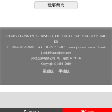
我要留言
STEADY FLYING ENTERPRISE CO., LTD. / J-TECH TACTICAL GEAR LIMIT
ED
TEL : 886-2-8751-2600 FAX : 886-2-8751-9881 www.justshop.com.tw E-mail :
j-tech8@tacticaljtech.com
翔穩企業有限公司 統一編號86671196
Copyright © 1986- 2019
電腦版
|
手機版