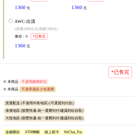
1360
1360
元
元
AWC-出清
(原價3400元/出清價1360元)
庫存
：
0
*已售完
1360
元
*已售完
※ 本商品
不適用總價折扣
※
本商品
不適用滿多少免運費
貨運配送 (不適用外島地區)
(可選貨到付款)
港澳地區 (順豐快遞-統一運費到付/建議到站自取)
大陸地區 (順豐快遞-統一運費到付/建議到站自取)
金融匯款
ATM轉帳
線上刷卡
WeChat_Pay