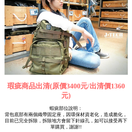
瑕疵商品出清(原價3400元/出清價1360
元)
蝦疵部位說明：
背包底部有兩個織帶固定座，因環保材資老化，造成脆化，
目前已完全拆除，拆除地方會留下針線孔，如可以接受再下
單購買，謝謝!!