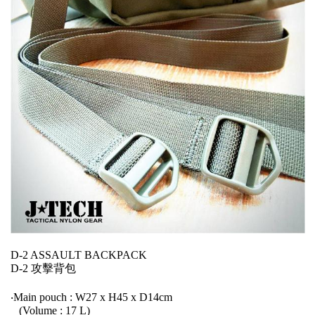
D-2 ASSAULT BACKPACK
D-2 攻擊背包
‧Main pouch : W27 x H45 x D14cm
(Volume : 17 L)