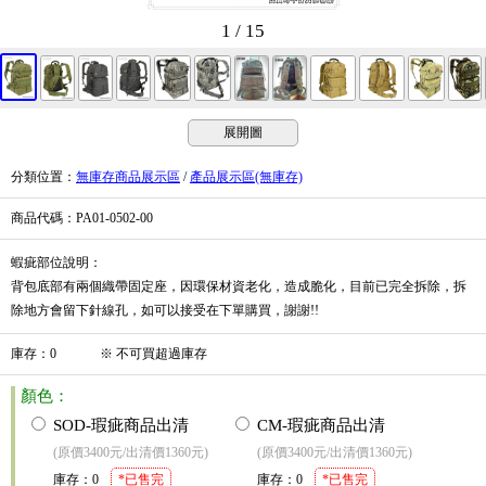
1 / 15
展開圖
分類位置
：
無庫存商品展示區
/
產品展示區(無庫存)
商品代碼
：PA01-0502-00
蝦疵部位說明：
背包底部有兩個織帶固定座，因環保材資老化，造成脆化，目前已完全拆除，拆
除地方會留下針線孔，如可以接受在下單購買，謝謝!!
庫存
：
0
※
不可買超過庫存
顏色：
SOD-瑕疵商品出清
CM-瑕疵商品出清
(原價3400元/出清價1360元)
(原價3400元/出清價1360元)
庫存
：
0
*已售完
庫存
：
0
*已售完