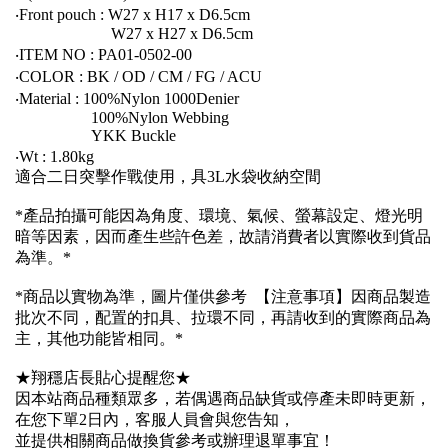
‧Front pouch : W27 x H17 x D6.5cm
W27 x H27 x D6.5cm
‧ITEM NO : PA01-0502-00
‧COLOR : BK / OD / CM / FG / ACU
‧Material : 100%Nylon 1000Denier
100%Nylon Webbing
YKK Buckle
‧Wt : 1.80kg
適合二日突擊作戰使用，具3L水袋收納空間
*產品拍攝可能因為角度、環境、氣候、螢幕設定、燈光明
暗等因素，因而產生些許色差，故請消費者以實際收到貨品
為準。*
*商品以實物為準，圖片僅供參考 【注意事項】因商品製造
批次不同，配置的扣具、拉環不同，再請收到的實際商品為
主，其他功能皆相同。*
★翔穩店長貼心提醒您★
因本站商品種類眾多，若偶遇商品缺貨或停產未即時更新，
在您下單2日內，客服人員會與您告知，
並提供相關商品做換貨參考或辦理退單事宜！