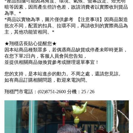
*產品拍攝可能因為角度、環境、氣候、螢幕設定、燈光明
暗等因素，因而產生些許色差，故請消費者以實際收到貨品
為準。*
*商品以實物為準，圖片僅供參考 【注意事項】因商品製造
批次不同，配置的扣具、拉環不同，再請收到的實際商品為
主，其他功能皆相同。*
★翔穩店長貼心提醒您★
因本站商品種類眾多，若偶遇商品缺貨或停產未即時更新，
在您下單2日內，客服人員會與您告知，
並提供相關商品做換貨參考或辦理退單事宜！
您的支持，是本站進步的動力。不周之處，還請您見諒。
如有商品訂購相關問題，歡迎來電詢問。
翔穩門市電話：(02)8751-2600 分機：25 / 26