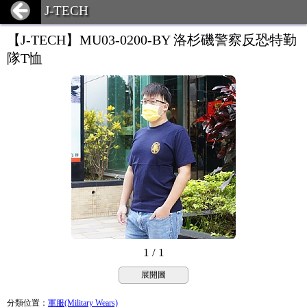
J-TECH
【J-TECH】MU03-0200-BY 洛杉磯警察反恐特勤
隊T恤
1 / 1
展開圖
分類位置
：
軍服(Military Wears)