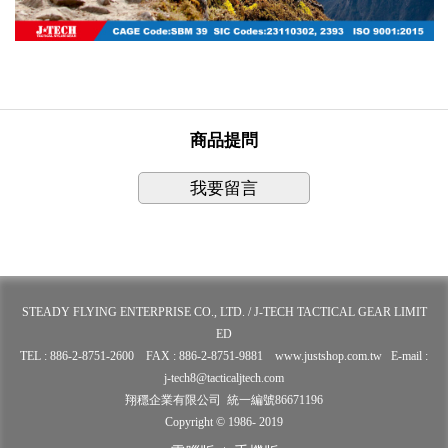
商品提問
我要留言
STEADY FLYING ENTERPRISE CO., LTD. / J-TECH TACTICAL GEAR LIMIT
ED
TEL : 886-2-8751-2600 FAX : 886-2-8751-9881 www.justshop.com.tw E-mail :
j-tech8@tacticaljtech.com
翔穩企業有限公司 統一編號86671196
Copyright © 1986- 2019