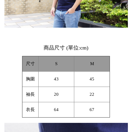
商品尺寸
(
單位
:cm)
尺寸
S
M
胸圍
43
45
袖長
20
22
衣長
64
67