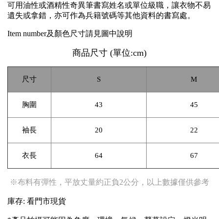
可用油性或酒精性奇異筆書寫姓名或單位級職，讓衣物不易
遺失或拿錯，亦可作為兵籍號碼等其他資料的書寫處。
Item number及顏色尺寸請見圖中說明
商品尺寸
(
單位
:cm)
尺寸
S
M
胸圍
43
45
袖長
20
22
衣長
64
67
※布料有彈性，平放丈量約正負2公分，以上數據僅供參考
庫存: 看門市現貨