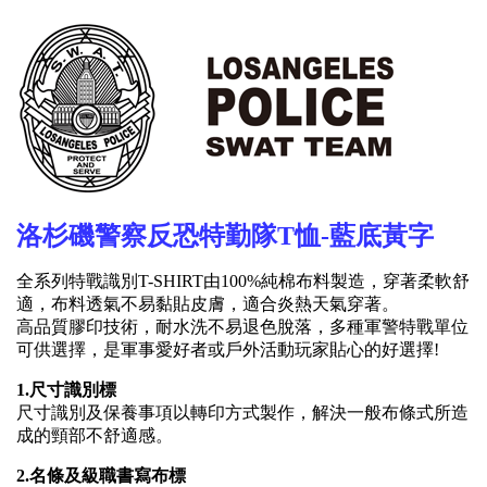
洛杉磯警察反恐特勤隊T恤
-
藍底黃字
全系列特戰識別T-SHIRT由100%純棉布料製造，穿著柔軟舒
適，布料透氣不易黏貼皮膚，適合炎熱天氣穿著。
高品質膠印技術，耐水洗不易退色脫落，多種軍警特戰單位
可供選擇，是軍事愛好者或戶外活動玩家貼心的好選擇!
1.尺寸識別標
尺寸識別及保養事項以轉印方式製作，解決一般布條式所造
成的頸部不舒適感。
2.名條及級職書寫布標