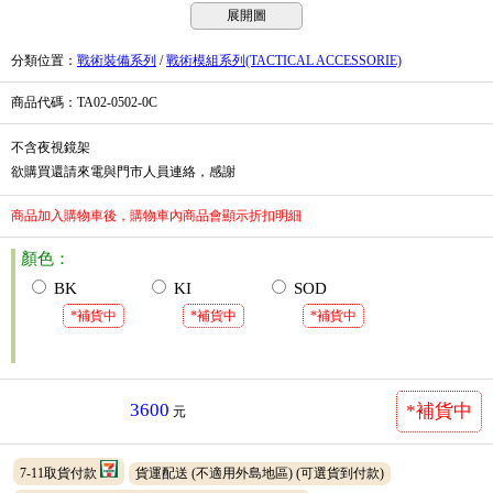
展開圖
分類位置
：
戰術裝備系列
/
戰術模組系列(TACTICAL ACCESSORIE)
商品代碼
：TA02-0502-0C
不含夜視鏡架
欲購買還請來電與門市人員連絡，感謝
商品加入購物車後，購物車內商品會顯示折扣明細
顏色：
BK
KI
SOD
*補貨中
*補貨中
*補貨中
3600
*補貨中
元
7-11取貨付款
貨運配送 (不適用外島地區)
(可選貨到付款)