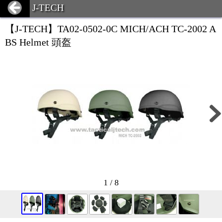
J-TECH
【J-TECH】TA02-0502-0C MICH/ACH TC-2002 A
BS Helmet 頭盔
1 / 8