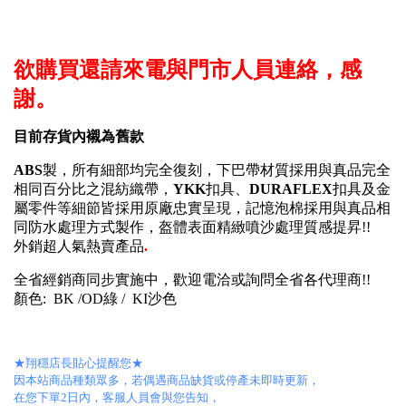
欲購買還請來電與門市人員連絡，感
謝。
目前存貨內襯為舊款
ABS
製，所有細部均完全復刻，下巴帶材質採用與真品完全
相同百分比之混紡織帶，
YKK
扣具、
DURAFLEX
扣具及金
屬零件等細節皆採用原廠忠實呈現，記憶泡棉採用與真品相
同防水處理方式製作，盔體表面精緻噴沙處理質感提昇!!
外銷超人氣熱賣產品
.
全省經銷商同步實施中，歡迎電洽或詢問全省各代理商!!
顏色: BK /OD綠 / KI沙色
★翔穩店長貼心提醒您★
因本站商品種類眾多，若偶遇商品缺貨或停產未即時更新，
在您下單2日內，客服人員會與您告知，