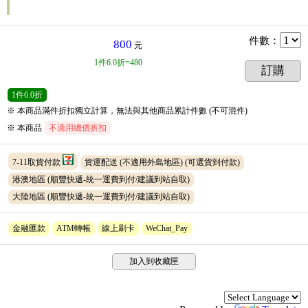
件數
：
800
元
1
件
6.0折=480
訂購
1
件
6.0折
※ 本商品滿件折扣獨立計算，無法與其他商品累計件數 (不可混件)
※ 本商品
不適用總價折扣
7-11取貨付款
貨運配送 (不適用外島地區)
(可選貨到付款)
港澳地區 (順豐快遞-統一運費到付/建議到站自取)
大陸地區 (順豐快遞-統一運費到付/建議到站自取)
金融匯款
ATM轉帳
線上刷卡
WeChat_Pay
加入到收藏匣