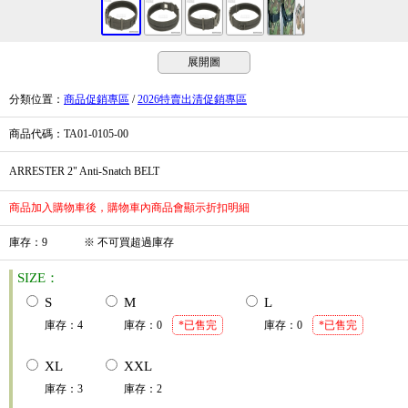
展開圖
分類位置
：
商品促銷專區
/
2026特賣出清促銷專區
商品代碼
：TA01-0105-00
ARRESTER 2" Anti-Snatch BELT
商品加入購物車後，購物車內商品會顯示折扣明細
庫存
：
9
※
不可買超過庫存
SIZE：
S
M
L
庫存
：
4
庫存
：
0
*已售完
庫存
：
0
*已售完
XL
XXL
庫存
：
3
庫存
：
2