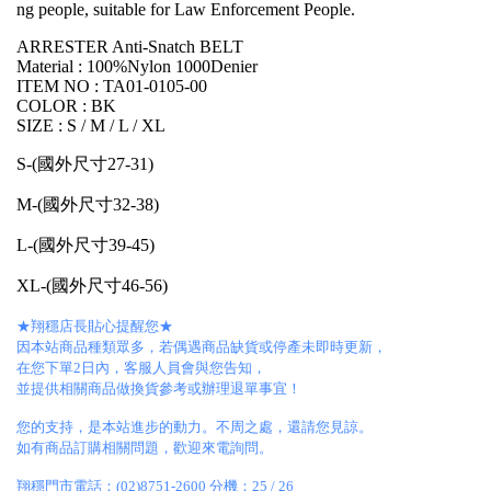
ng people, suitable for Law Enforcement People.
ARRESTER Anti-Snatch BELT
Material : 100%Nylon 1000Denier
ITEM NO : TA01-0105-00
COLOR : BK
SIZE : S / M / L / XL
S-(國外尺寸27-31)
M-(國外尺寸32-38)
L-(國外尺寸39-45)
XL-(國外尺寸46-56)
★翔穩店長貼心提醒您★
因本站商品種類眾多，若偶遇商品缺貨或停產未即時更新，
在您下單2日內，客服人員會與您告知，
並提供相關商品做換貨參考或辦理退單事宜！
您的支持，是本站進步的動力。不周之處，還請您見諒。
如有商品訂購相關問題，歡迎來電詢問。
翔穩門市電話：(02)8751-2600 分機：25 / 26