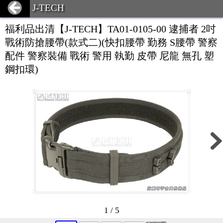
J-TECH
福利品出清【J-TECH】TA01-0105-00 逮捕者 2吋
戰術防搶腰帶(款式二)(快扣腰帶 勤務 S腰帶 警察
配件 警察裝備 戰術 警用 執勤 皮帶 尼龍 無孔 塑
鋼扣環)
1 / 5