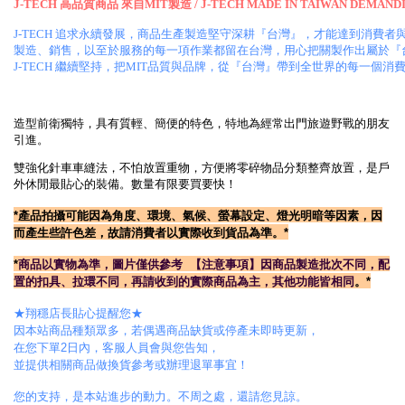
J-TECH 高品質商品 來自MIT製造 / J-TECH MADE IN TAIWAN DEMANDI
J-TECH 追求永續發展，商品生產製造堅守深耕『台灣』，才能達到消
製造、銷售，以至於服務的每一項作業都留在台灣，用心把關製作出屬於『
J-TECH 繼續堅持，把MIT品質與品牌，從『台灣』帶到全世界的每一個消
造型前衛獨特，具有質輕、簡便的特色，特地為經常出門旅遊野戰的朋友
引進。
雙強化針車車縫法，不怕放置重物，方便將零碎物品分類整齊放置，是戶
外休閒最貼心的裝備。數量有限要買要快！
*產
品拍攝可能因為角度、環境、氣候、螢幕設定、燈光明暗等因素，因
而產生些許色差，故請消費者以實際收到貨品為準。*
*
商品以實物為準，圖片僅供參考
【注意事項】
因商品製造批次不同，配
置的扣具、拉環不同
，
再請收到的實際商品為主，其他功能皆相同
。*
★翔穩店長貼心提醒您★
因本站商品種類眾多，若偶遇商品缺貨或停產未即時更新，
在您下單2日內，客服人員會與您告知，
並提供相關商品做換貨參考或辦理退單事宜！
您的支持，是本站進步的動力。不周之處，還請您見諒。