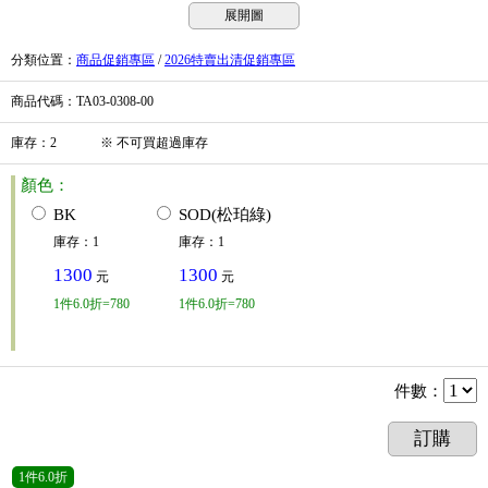
展開圖
分類位置
：
商品促銷專區
/
2026特賣出清促銷專區
商品代碼
：TA03-0308-00
庫存
：
2
※
不可買超過庫存
顏色：
BK
SOD(松珀綠)
庫存
：
1
庫存
：
1
1300
1300
元
元
1
件
6.0折=780
1
件
6.0折=780
件數
：
訂購
1
件
6.0折