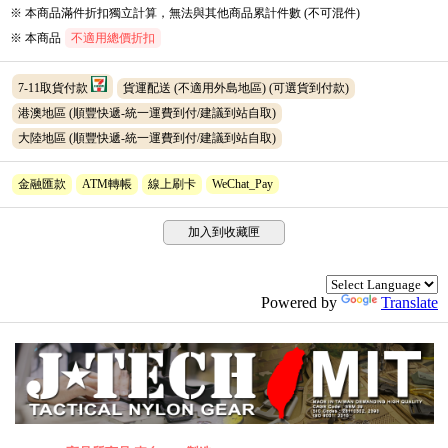
※ 本商品滿件折扣獨立計算，無法與其他商品累計件數 (不可混件)
※ 本商品
不適用總價折扣
7-11取貨付款
貨運配送 (不適用外島地區)
(可選貨到付款)
港澳地區 (順豐快遞-統一運費到付/建議到站自取)
大陸地區 (順豐快遞-統一運費到付/建議到站自取)
金融匯款
ATM轉帳
線上刷卡
WeChat_Pay
加入到收藏匣
Powered by
Translate