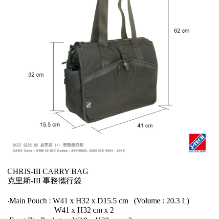
CHRIS-III CARRY BAG
克里斯-III 事務攜行袋
‧Main Pouch : W41 x H32 x D15.5 cm (Volume : 20.3 L)
W41 x H32 cm x 2