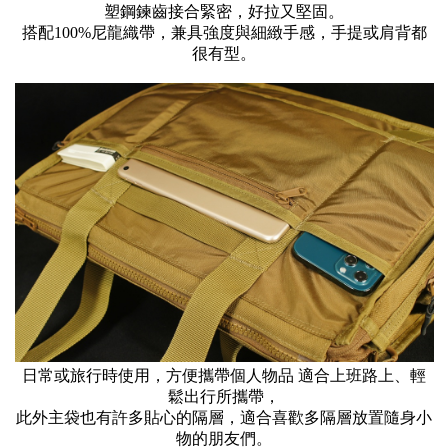
塑鋼鍊齒接合緊密，好拉又堅固。
搭配100%尼龍織帶，兼具強度與細緻手感，手提或肩背都
很有型。
日常或旅行時使用，方便攜帶個人物品 適合上班路上、輕
鬆出行所攜帶，
此外主袋也有許多貼心的隔層，適合喜歡多隔層放置隨身小
物的朋友們。