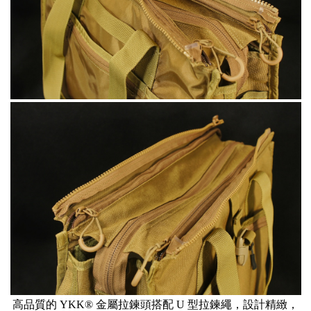
高品質的 YKK® 金屬拉鍊頭搭配 U 型拉鍊繩，設計精緻，