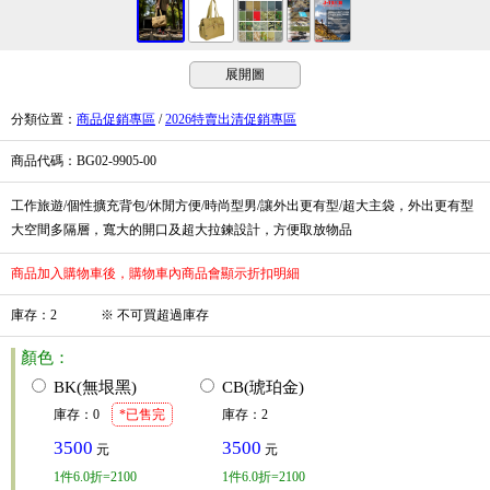
展開圖
分類位置
：
商品促銷專區
/
2026特賣出清促銷專區
商品代碼
：BG02-9905-00
工作旅遊/個性擴充背包/休閒方便/時尚型男/讓外出更有型/超大主袋，外出更有型
大空間多隔層，寬大的開口及超大拉鍊設計，方便取放物品
商品加入購物車後，購物車內商品會顯示折扣明細
庫存
：
2
※
不可買超過庫存
顏色：
BK(無垠黑)
CB(琥珀金)
庫存
：
0
*已售完
庫存
：
2
3500
3500
元
元
1
件
6.0折=2100
1
件
6.0折=2100