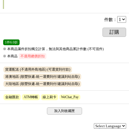
件數
：
訂購
1
件
6.0折
※ 本商品滿件折扣獨立計算，無法與其他商品累計件數 (不可混件)
※ 本商品
不適用總價折扣
貨運配送 (不適用外島地區)
(可選貨到付款)
港澳地區 (順豐快遞-統一運費到付/建議到站自取)
大陸地區 (順豐快遞-統一運費到付/建議到站自取)
金融匯款
ATM轉帳
線上刷卡
WeChat_Pay
加入到收藏匣