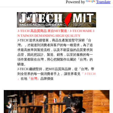
Powered by
Translate
J-TECH 高品質商品 來自MIT製造 / J-TECH MADE I
N TAIWAN DEMANDING HIGH QUALITY
J-TECH 追求永續發展，商品生產製造堅守深耕『台
灣』，才能達到消費者與客戶的每一種需求，為了追
求最高效率與製造流程，以及不願妥協的品質要求與
品管，因此把設計、製造、銷售，以至於服務的每一
項作業都留在台灣，用心把關製作出屬於『台灣』的
驕傲。
J-TECH 繼續堅持，把MIT品質與品牌，從『台灣』帶
到全世界的每一個消費者手上， 讓世界看見
『 J-TECH
』
在地
『台灣』
品牌價值