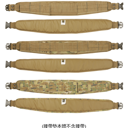
(腰帶墊本體不含腰帶)