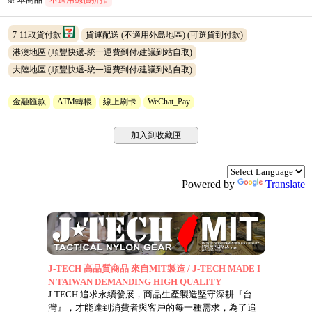
※ 本商品
不適用總價折扣
7-11取貨付款
貨運配送 (不適用外島地區)
(可選貨到付款)
港澳地區 (順豐快遞-統一運費到付/建議到站自取)
大陸地區 (順豐快遞-統一運費到付/建議到站自取)
金融匯款
ATM轉帳
線上刷卡
WeChat_Pay
加入到收藏匣
Powered by
Translate
J-TECH 高品質商品 來自MIT製造 / J-TECH MADE I
N TAIWAN DEMANDING HIGH QUALITY
J-TECH 追求永續發展，商品生產製造堅守深耕『台
灣』，才能達到消費者與客戶的每一種需求，為了追