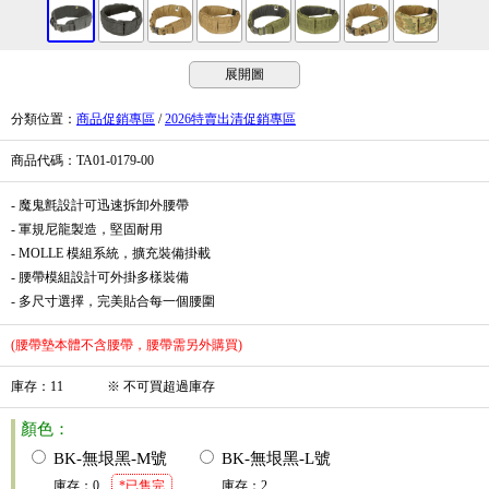
展開圖
分類位置
：
商品促銷專區
/
2026特賣出清促銷專區
商品代碼
：TA01-0179-00
- 魔鬼氈設計可迅速拆卸外腰帶
- 軍規尼龍製造，堅固耐用
- MOLLE 模組系統，擴充裝備掛載
- 腰帶模組設計可外掛多樣裝備
- 多尺寸選擇，完美貼合每一個腰圍
(腰帶墊本體不含腰帶，腰帶需另外購買)
庫存
：
11
※
不可買超過庫存
顏色：
BK-無垠黑-M號
BK-無垠黑-L號
庫存
：
0
*已售完
庫存
：
2