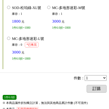
SOD-松珀綠-XL號
MC-多地形迷彩-M號
庫存
：
1
庫存
：
1
1800
3000
元
元
1
件
6.0折=1080
1
件
6.0折=1800
MC-多地形迷彩-L號
庫存
：
0
*已售完
3000
元
1
件
6.0折=1800
件數
：
訂購
1
件
6.0折
※ 本商品滿件折扣獨立計算，無法與其他商品累計件數 (不可混件)