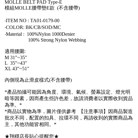
MOLLE BELT PAD Type-E
模組MOLLE腰帶墊E款
(不含腰帶)
‧ITEM NO : TA01-0179-00
‧COLOR: BK/CB/SOD/MC
‧Material :
100%Nylon 1000Denier
100% Strong Nylon Webbing
適用腰圍:
M 31"~35"
L 35"~43"
XL 43"~51"
內側現為止滑皮樣式(不含腰帶)
*產品拍攝可能因為角度、環境、氣候、螢幕設定、燈光明
暗等因素，因而產生些許色差，故請消費者以實際收到貨品
為準。*
*商品以實物為準，圖片僅供參考 【注意事項】因商品製造
批次不同，配置的扣具、拉環不同，再請收到的實際商品為
主，其他功能皆相同。*
★翔穩店長貼心提醒您★