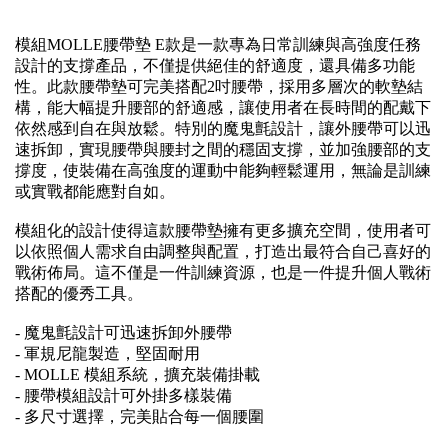
模組MOLLE腰帶墊 E款是一款專為日常訓練與高強度任務
設計的支撐產品，不僅提供絕佳的舒適度，還具備多功能
性。此款腰帶墊可完美搭配2吋腰帶，採用多層次的軟墊結
構，能大幅提升腰部的舒適感，讓使用者在長時間的配戴下
依然感到自在與放鬆。特別的魔鬼氈設計，讓外腰帶可以迅
速拆卸，實現腰帶與腰封之間的穩固支撐，並加強腰部的支
撐度，使裝備在高強度的運動中能夠輕鬆運用，無論是訓練
或實戰都能應對自如。
模組化的設計使得這款腰帶墊擁有更多擴充空間，使用者可
以依照個人需求自由調整與配置，打造出最符合自己喜好的
戰術佈局。這不僅是一件訓練資源，也是一件提升個人戰術
搭配的優秀工具。
- 魔鬼氈設計可迅速拆卸外腰帶
- 軍規尼龍製造，堅固耐用
- MOLLE 模組系統，擴充裝備掛載
- 腰帶模組設計可外掛多樣裝備
- 多尺寸選擇，完美貼合每一個腰圍