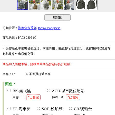
展開圖
分類位置
：
戰術背包系列(Tactical Backpacks)
商品代碼
：PA02-2802-00
不論你是正準備出發去遠足、前往購物，還是進行短途旅行，克雷格休閒雙肩背
包都是您外出必備之選!
商品加入購物車後，購物車內商品會顯示折扣明細
庫存
：
17
※
不可買超過庫存
顏色：
BK-無垠黑
ACU-城市數位迷彩
庫存
：
0
*已售完
庫存
：
0
*已售完
FG-海軍灰
SOD-松珀綠
CB-琥珀金