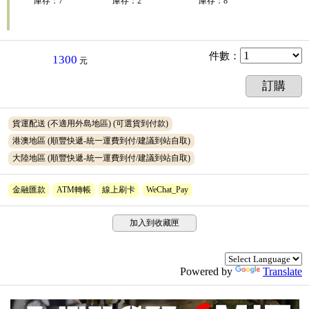
庫存
：
7
庫存
：
2
庫存
：
8
件數
：
1300
元
訂購
貨運配送 (不適用外島地區)
(可選貨到付款)
港澳地區 (順豐快遞-統一運費到付/建議到站自取)
大陸地區 (順豐快遞-統一運費到付/建議到站自取)
金融匯款
ATM轉帳
線上刷卡
WeChat_Pay
加入到收藏匣
Powered by
Translate