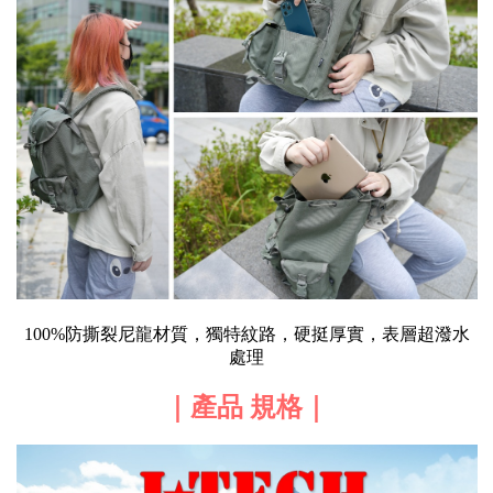
100%防撕裂尼龍材質，獨特紋路，硬挺厚實，表層超潑水
處理
｜產品 規格｜