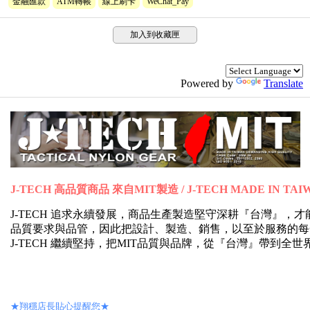
金融匯款
ATM轉帳
線上刷卡
WeChat_Pay
加入到收藏匣
Powered by
Translate
J-TECH 高品質商品 來自MIT製造 / J-TECH MADE IN TAI
J-TECH 追求永續發展，商品生產製造堅守深耕『台灣』
品質要求與品管，因此把設計、製造、銷售，以至於服務的每
J-TECH 繼續堅持，把MIT品質與品牌，從『台灣』帶到全
★翔穩店長貼心提醒您★