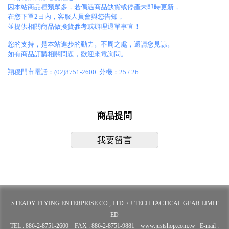
因本站商品種類眾多，若偶遇商品缺貨或停產未即時更新，
在您下單2日內，客服人員會與您告知，
並提供相關商品做換貨參考或辦理退單事宜！
您的支持，是本站進步的動力。不周之處，還請您見諒。
如有商品訂購相關問題，歡迎來電詢問。
翔穩門市電話：(02)8751-2600 分機：25 / 26
商品提問
我要留言
STEADY FLYING ENTERPRISE CO., LTD. / J-TECH TACTICAL GEAR LIMIT
ED
TEL : 886-2-8751-2600 FAX : 886-2-8751-9881 www.justshop.com.tw E-mail :