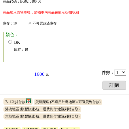
商品代碼
：BG02-0100-00
商品加入購物車後，購物車內商品會顯示折扣明細
庫存
：
10
※
不可買超過庫存
顏色：
BK
庫存
：
10
件數
：
1600
元
訂購
7-11取貨付款
貨運配送 (不適用外島地區)
(可選貨到付款)
港澳地區 (順豐快遞-統一運費到付/建議到站自取)
大陸地區 (順豐快遞-統一運費到付/建議到站自取)