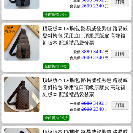
一般價
元
訂購
2600
2340
會員價
元
全館折扣
9.0折
頂級版本 LV胸包 路易威登男包 路易威
登斜挎包 采用進口頂級原版皮 高端複
刻版本 配送禮品袋發票
3880
3492
一般價
元
訂購
2600
2340
會員價
元
全館折扣
9.0折
頂級版本 LV胸包 路易威登男包 路易威
登斜挎包 采用進口頂級原版皮 高端複
刻版本 配送禮品袋發票
3880
3492
一般價
元
訂購
2600
2340
會員價
元
全館折扣
9.0折
頂級版本 LV胸包 路易威登男包 路易威