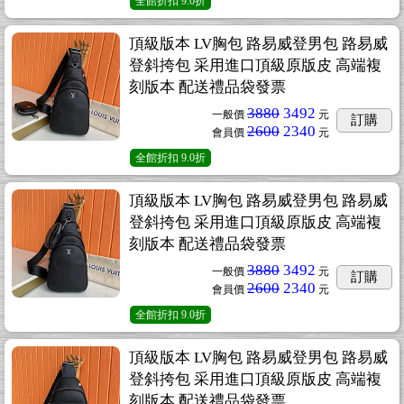
全館折扣
9.0折
頂級版本 LV胸包 路易威登男包 路易威
登斜挎包 采用進口頂級原版皮 高端複
刻版本 配送禮品袋發票
3880
3492
一般價
元
訂購
2600
2340
會員價
元
全館折扣
9.0折
頂級版本 LV胸包 路易威登男包 路易威
登斜挎包 采用進口頂級原版皮 高端複
刻版本 配送禮品袋發票
3880
3492
一般價
元
訂購
2600
2340
會員價
元
全館折扣
9.0折
頂級版本 LV胸包 路易威登男包 路易威
登斜挎包 采用進口頂級原版皮 高端複
刻版本 配送禮品袋發票