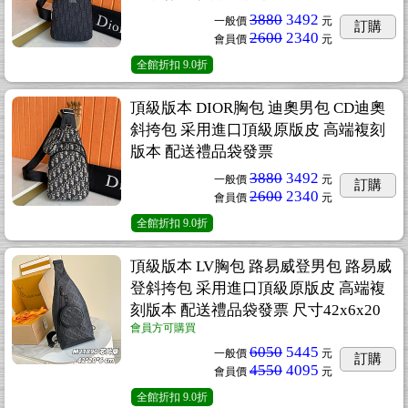
3880
3492
一般價
元
訂購
2600
2340
會員價
元
全館折扣
9.0折
頂級版本 DIOR胸包 迪奧男包 CD迪奧
斜挎包 采用進口頂級原版皮 高端複刻
版本 配送禮品袋發票
3880
3492
一般價
元
訂購
2600
2340
會員價
元
全館折扣
9.0折
頂級版本 LV胸包 路易威登男包 路易威
登斜挎包 采用進口頂級原版皮 高端複
刻版本 配送禮品袋發票 尺寸42x6x20
會員方可購買
6050
5445
一般價
元
訂購
4550
4095
會員價
元
全館折扣
9.0折