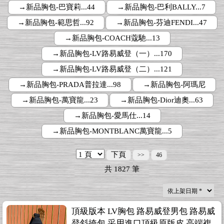
→新品胸包-巴寶莉...44
→新品胸包-巴利BALLY...7
→新品胸包-範思哲...92
→新品胸包-芬迪FENDI...47
→新品胸包-COACH蔻馳...13
→新品胸包-LV路易威登（一）...170
→新品胸包-LV路易威登（二）...121
→新品胸包-PRADA普拉達...98
→新品胸包-阿瑪尼
→新品胸包-萬寶龍...23
→新品胸包-Dior迪奧...63
→新品胸包-愛馬仕...14
→新品胸包-MONTBLANC萬寶龍...5
下頁
>>
46
共
1827
筆
頂級版本 LV胸包 路易威登男包 路易威
登斜挎包 采用進口頂級原版皮 高端複