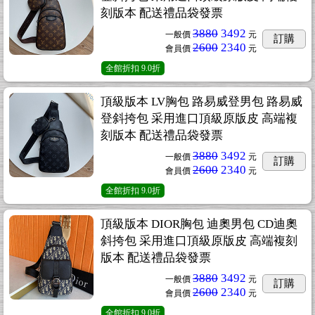
刻版本 配送禮品袋發票
3880
3492
一般價
元
訂購
2600
2340
會員價
元
全館折扣
9.0折
頂級版本 LV胸包 路易威登男包 路易威
登斜挎包 采用進口頂級原版皮 高端複
刻版本 配送禮品袋發票
3880
3492
一般價
元
訂購
2600
2340
會員價
元
全館折扣
9.0折
頂級版本 DIOR胸包 迪奧男包 CD迪奧
斜挎包 采用進口頂級原版皮 高端複刻
版本 配送禮品袋發票
3880
3492
一般價
元
訂購
2600
2340
會員價
元
全館折扣
9.0折