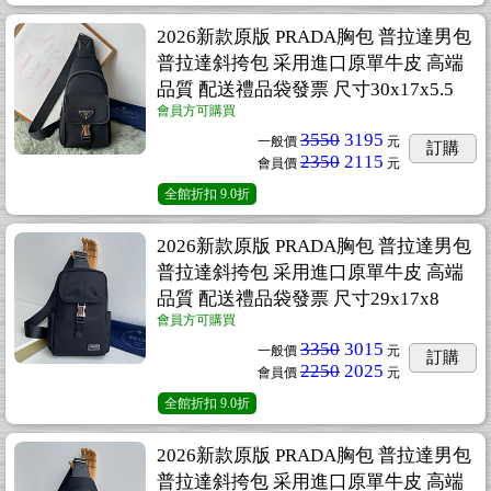
2026新款原版 PRADA胸包 普拉達男包
普拉達斜挎包 采用進口原單牛皮 高端
品質 配送禮品袋發票 尺寸30x17x5.5
會員方可購買
3550
3195
一般價
元
訂購
2350
2115
會員價
元
全館折扣
9.0折
2026新款原版 PRADA胸包 普拉達男包
普拉達斜挎包 采用進口原單牛皮 高端
品質 配送禮品袋發票 尺寸29x17x8
會員方可購買
3350
3015
一般價
元
訂購
2250
2025
會員價
元
全館折扣
9.0折
2026新款原版 PRADA胸包 普拉達男包
普拉達斜挎包 采用進口原單牛皮 高端