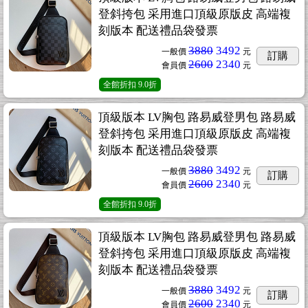
登斜挎包 采用進口頂級原版皮 高端複
刻版本 配送禮品袋發票
3880
3492
一般價
元
訂購
2600
2340
會員價
元
全館折扣
9.0折
頂級版本 LV胸包 路易威登男包 路易威
登斜挎包 采用進口頂級原版皮 高端複
刻版本 配送禮品袋發票
3880
3492
一般價
元
訂購
2600
2340
會員價
元
全館折扣
9.0折
頂級版本 LV胸包 路易威登男包 路易威
登斜挎包 采用進口頂級原版皮 高端複
刻版本 配送禮品袋發票
3880
3492
一般價
元
訂購
2600
2340
會員價
元