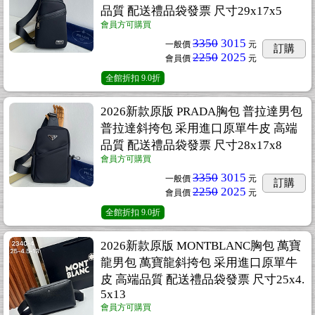
品質 配送禮品袋發票 尺寸29x17x5
會員方可購買
3350
3015
一般價
元
訂購
2250
2025
會員價
元
全館折扣
9.0折
2026新款原版 PRADA胸包 普拉達男包
普拉達斜挎包 采用進口原單牛皮 高端
品質 配送禮品袋發票 尺寸28x17x8
會員方可購買
3350
3015
一般價
元
訂購
2250
2025
會員價
元
全館折扣
9.0折
2026新款原版 MONTBLANC胸包 萬寶
龍男包 萬寶龍斜挎包 采用進口原單牛
皮 高端品質 配送禮品袋發票 尺寸25x4.
5x13
會員方可購買