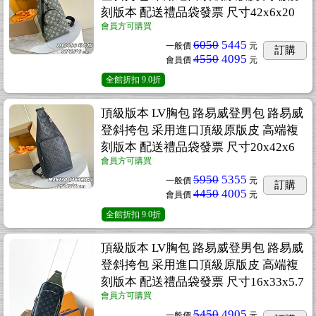
刻版本 配送禮品袋發票 尺寸42x6x20
會員方可購買
6050
5445
一般價
元
訂購
4550
4095
會員價
元
全館折扣
9.0折
頂級版本 LV胸包 路易威登男包 路易威
登斜挎包 采用進口頂級原版皮 高端複
刻版本 配送禮品袋發票 尺寸20x42x6
會員方可購買
5950
5355
一般價
元
訂購
4450
4005
會員價
元
全館折扣
9.0折
頂級版本 LV胸包 路易威登男包 路易威
登斜挎包 采用進口頂級原版皮 高端複
刻版本 配送禮品袋發票 尺寸16x33x5.7
會員方可購買
5450
4905
一般價
元