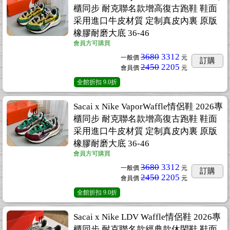
櫃同步 耐克聯名款增高復古跑鞋 鞋面
采用進口牛皮材質 定制真皮內裏 原版
橡膠耐磨大底 36-46
會員方可購買
3680
3312
一般價
元
訂購
2450
2205
會員價
元
全館折扣
9.0折
Sacai x Nike VaporWaffle情侶鞋 2026專
櫃同步 耐克聯名款增高復古跑鞋 鞋面
采用進口牛皮材質 定制真皮內裏 原版
橡膠耐磨大底 36-46
會員方可購買
3680
3312
一般價
元
訂購
2450
2205
會員價
元
全館折扣
9.0折
Sacai x Nike LDV Waffle情侶鞋 2026專
櫃同步 耐克聯名款經典款休閑鞋 鞋面