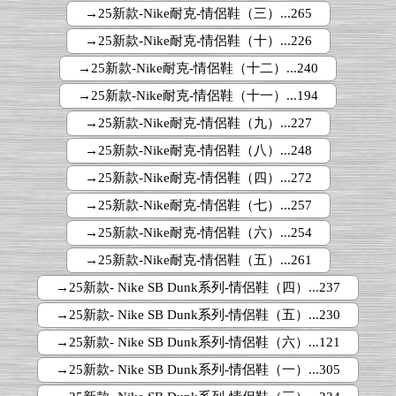
→25新款-Nike耐克-情侶鞋（三）...265
→25新款-Nike耐克-情侶鞋（十）...226
→25新款-Nike耐克-情侶鞋（十二）...240
→25新款-Nike耐克-情侶鞋（十一）...194
→25新款-Nike耐克-情侶鞋（九）...227
→25新款-Nike耐克-情侶鞋（八）...248
→25新款-Nike耐克-情侶鞋（四）...272
→25新款-Nike耐克-情侶鞋（七）...257
→25新款-Nike耐克-情侶鞋（六）...254
→25新款-Nike耐克-情侶鞋（五）...261
→25新款- Nike SB Dunk系列-情侶鞋（四）...237
→25新款- Nike SB Dunk系列-情侶鞋（五）...230
→25新款- Nike SB Dunk系列-情侶鞋（六）...121
→25新款- Nike SB Dunk系列-情侶鞋（一）...305