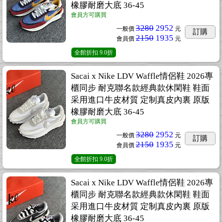
橡膠耐磨大底 36-45
會員方可購買
3280
2952
一般價
元
訂購
2150
1935
會員價
元
全館折扣
9.0折
Sacai x Nike LDV Waffle情侶鞋 2026專
櫃同步 耐克聯名款經典款休閑鞋 鞋面
采用進口牛皮材質 定制真皮內裏 原版
橡膠耐磨大底 36-45
會員方可購買
3280
2952
一般價
元
訂購
2150
1935
會員價
元
全館折扣
9.0折
Sacai x Nike LDV Waffle情侶鞋 2026專
櫃同步 耐克聯名款經典款休閑鞋 鞋面
采用進口牛皮材質 定制真皮內裏 原版
橡膠耐磨大底 36-45