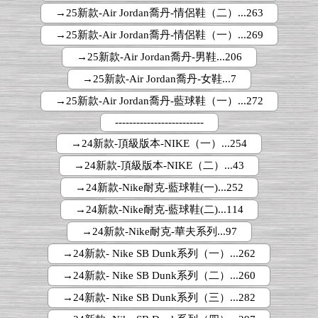
→25新款-Air Jordan喬丹-情侶鞋（二）...263
→25新款-Air Jordan喬丹-情侶鞋（一）...269
→25新款-Air Jordan喬丹-男鞋...206
→25新款-Air Jordan喬丹-女鞋...7
→25新款-Air Jordan喬丹-藍球鞋（一）...272
-------------------------
→24新款-頂級版本-NIKE（一）...254
→24新款-頂級版本-NIKE（二）...43
→24新款-Nike耐克-藍球鞋(一)...252
→24新款-Nike耐克-藍球鞋(二)...114
→24新款-Nike耐克-華夫系列...97
→24新款- Nike SB Dunk系列（一）...262
→24新款- Nike SB Dunk系列（二）...260
→24新款- Nike SB Dunk系列（三）...282