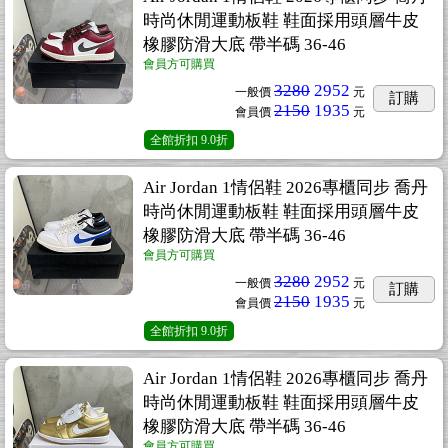
時尚休閒運動板鞋 鞋面採用頭層牛皮
橡膠防滑大底 帶半碼 36-46
會員方可購買
3280
2952
一般價
元
訂購
2150
1935
會員價
元
全館折扣
9.0折
Air Jordan 1情侶鞋 2026專櫃同步 喬丹
時尚休閒運動板鞋 鞋面採用頭層牛皮
橡膠防滑大底 帶半碼 36-46
會員方可購買
3280
2952
一般價
元
訂購
2150
1935
會員價
元
全館折扣
9.0折
Air Jordan 1情侶鞋 2026專櫃同步 喬丹
時尚休閒運動板鞋 鞋面採用頭層牛皮
橡膠防滑大底 帶半碼 36-46
會員方可購買