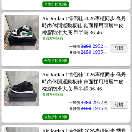
全館折扣
9.0折
Air Jordan 1情侶鞋 2026專櫃同步 喬丹
時尚休閒運動板鞋 鞋面採用頭層牛皮
橡膠防滑大底 帶半碼 36-46
會員方可購買
3280
2952
一般價
元
訂購
2150
1935
會員價
元
全館折扣
9.0折
Air Jordan 1情侶鞋 2026專櫃同步 喬丹
時尚休閒運動板鞋 鞋面採用頭層牛皮
橡膠防滑大底 帶半碼 36-46
會員方可購買
3280
2952
一般價
元
訂購
2150
1935
會員價
元
全館折扣
9.0折
Air Jordan 1情侶鞋 2026專櫃同步 喬丹