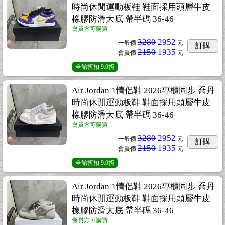
時尚休閒運動板鞋 鞋面採用頭層牛皮
橡膠防滑大底 帶半碼 36-46
會員方可購買
3280
2952
一般價
元
訂購
2150
1935
會員價
元
全館折扣
9.0折
Air Jordan 1情侶鞋 2026專櫃同步 喬丹
時尚休閒運動板鞋 鞋面採用頭層牛皮
橡膠防滑大底 帶半碼 36-46
會員方可購買
3280
2952
一般價
元
訂購
2150
1935
會員價
元
全館折扣
9.0折
Air Jordan 1情侶鞋 2026專櫃同步 喬丹
時尚休閒運動板鞋 鞋面採用頭層牛皮
橡膠防滑大底 帶半碼 36-46
會員方可購買