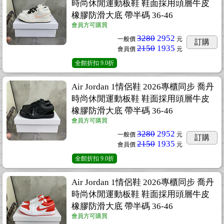
時尚休閒運動板鞋 鞋面採用頭層牛皮
橡膠防滑大底 帶半碼 36-46
會員方可購買
3280
2952
一般價
元
訂購
2150
1935
會員價
元
全館折扣
9.0折
Air Jordan 1情侶鞋 2026專櫃同步 喬丹
時尚休閒運動板鞋 鞋面採用頭層牛皮
橡膠防滑大底 帶半碼 36-46
會員方可購買
3280
2952
一般價
元
訂購
2150
1935
會員價
元
全館折扣
9.0折
Air Jordan 1情侶鞋 2026專櫃同步 喬丹
時尚休閒運動板鞋 鞋面採用頭層牛皮
橡膠防滑大底 帶半碼 36-46
會員方可購買