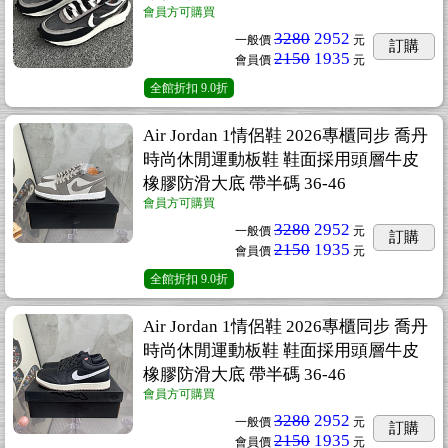
會員方可購買
3280
2952
一般價
元
訂購
2150
1935
會員價
元
全館折扣
9.0折
Air Jordan 1情侶鞋 2026專櫃同步 喬丹
時尚休閒運動板鞋 鞋面採用頭層牛皮
橡膠防滑大底 帶半碼 36-46
會員方可購買
3280
2952
一般價
元
訂購
2150
1935
會員價
元
全館折扣
9.0折
Air Jordan 1情侶鞋 2026專櫃同步 喬丹
時尚休閒運動板鞋 鞋面採用頭層牛皮
橡膠防滑大底 帶半碼 36-46
會員方可購買
3280
2952
一般價
元
訂購
2150
1935
會員價
元