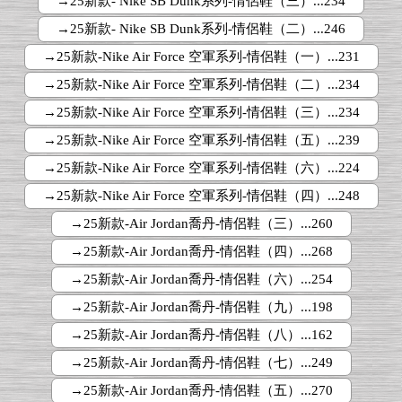
→25新款- Nike SB Dunk系列-情侶鞋（三）...234
→25新款- Nike SB Dunk系列-情侶鞋（二）...246
→25新款-Nike Air Force 空軍系列-情侶鞋（一）...231
→25新款-Nike Air Force 空軍系列-情侶鞋（二）...234
→25新款-Nike Air Force 空軍系列-情侶鞋（三）...234
→25新款-Nike Air Force 空軍系列-情侶鞋（五）...239
→25新款-Nike Air Force 空軍系列-情侶鞋（六）...224
→25新款-Nike Air Force 空軍系列-情侶鞋（四）...248
→25新款-Air Jordan喬丹-情侶鞋（三）...260
→25新款-Air Jordan喬丹-情侶鞋（四）...268
→25新款-Air Jordan喬丹-情侶鞋（六）...254
→25新款-Air Jordan喬丹-情侶鞋（九）...198
→25新款-Air Jordan喬丹-情侶鞋（八）...162
→25新款-Air Jordan喬丹-情侶鞋（七）...249
→25新款-Air Jordan喬丹-情侶鞋（五）...270