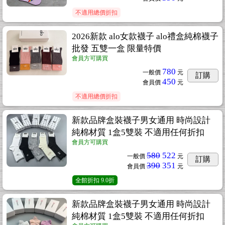
不適用總價折扣
2026新款 alo女款襪子 alo禮盒純棉襪子
批發 五雙一盒 限量特價
會員方可購買
780
一般價
元
訂購
450
會員價
元
不適用總價折扣
新款品牌盒裝襪子男女通用 時尚設計
純棉材質 1盒5雙裝 不適用任何折扣
會員方可購買
580
522
一般價
元
訂購
390
351
會員價
元
全館折扣
9.0折
新款品牌盒裝襪子男女通用 時尚設計
純棉材質 1盒5雙裝 不適用任何折扣