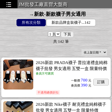
JM批發工廠直營大盤商
→新款-新款襪子男女通用
所有次分類
新款品牌盒裝襪子...142
▃▃▃▃▃
下頁
共
142
筆
2026新款 PRADA襪子 普拉達禮盒純棉
襪子批發 男女適用 五雙一盒 限量特價
會員方可購買
700
一般價
元
訂購
390
會員價
元
不適用總價折扣
2026新款 Nike襪子 耐克禮盒純棉襪子
批發 男女適用 五雙一盒 限量特價