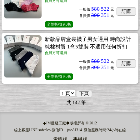
會員方可購買
580
522
一般價
元
訂購
390
351
會員價
元
全館折扣
9.0折
新款品牌盒裝襪子男女通用 時尚設計
純棉材質 1盒5雙裝 不適用任何折扣
會員方可購買
580
522
一般價
元
訂購
390
351
會員價
元
全館折扣
9.0折
下頁
共
142
筆
◆JM批發工廠◆版權所有 © 2012
線上客服LINE:sofeelco 微信ID：jmp81314 微信服務時間:24小時在線
電腦版
|
手機版