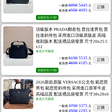
6050
5445
一般價
元
訂購
4550
4095
會員價
元
全館折扣
9.0折
頂級版本 PRADA郵差包 普拉達男包 普
拉達斜挎包 采用進口頂級原版皮 高端
複刻版本 配送禮品袋發票 尺寸20x25.5
x12
會員方可購買
6150
5535
一般價
元
訂購
4650
4185
會員價
元
全館折扣
9.0折
2026新款原版 VERSACE公文包 範思哲
男包 範思哲斜挎包 采用進口原單牛皮
高端品質 配送禮品袋發票 尺寸38x28x6
會員方可購買
3750
3375
一般價
元
訂購
2550
2295
會員價
元