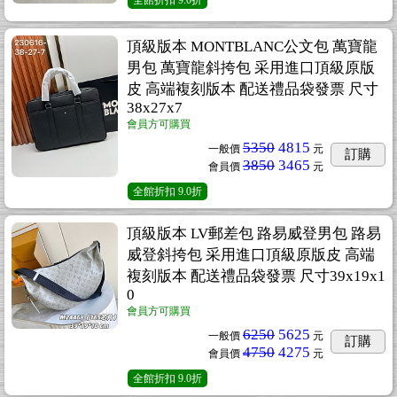
全館折扣
9.0折
頂級版本 MONTBLANC公文包 萬寶龍
男包 萬寶龍斜挎包 采用進口頂級原版
皮 高端複刻版本 配送禮品袋發票 尺寸
38x27x7
會員方可購買
5350
4815
一般價
元
訂購
3850
3465
會員價
元
全館折扣
9.0折
頂級版本 LV郵差包 路易威登男包 路易
威登斜挎包 采用進口頂級原版皮 高端
複刻版本 配送禮品袋發票 尺寸39x19x1
0
會員方可購買
6250
5625
一般價
元
訂購
4750
4275
會員價
元
全館折扣
9.0折