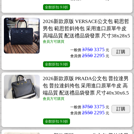
全館折扣
9.0折
2026新款原版 VERSACE公文包 範思哲
男包 範思哲斜挎包 采用進口原單牛皮
高端品質 配送禮品袋發票 尺寸38x28x5
會員方可購買
3750
3375
一般價
元
訂購
2550
2295
會員價
元
全館折扣
9.0折
2026新款原版 PRADA公文包 普拉達男
包 普拉達斜挎包 采用進口原單牛皮 高
端品質 配送禮品袋發票 尺寸40x30x6.5
會員方可購買
3750
3375
一般價
元
訂購
2550
2295
會員價
元
全館折扣
9.0折