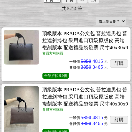
下頁
>>
131
共
5214
筆
頂級版本 PRADA公文包 普拉達男包 普
拉達斜挎包 采用進口頂級原版皮 高端
複刻版本 配送禮品袋發票 尺寸40x30x9
會員方可購買
5350
4815
一般價
元
訂購
3850
3465
會員價
元
全館折扣
9.0折
頂級版本 PRADA公文包 普拉達男包 普
拉達斜挎包 采用進口頂級原版皮 高端
複刻版本 配送禮品袋發票 尺寸40x30x9
會員方可購買
5350
4815
一般價
元
訂購
3850
3465
會員價
元