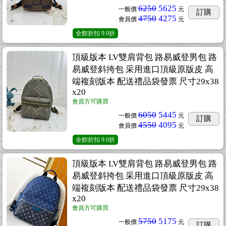
6250
5625
一般價
元
訂購
4750
4275
會員價
元
全館折扣
9.0折
頂級版本 LV雙肩背包 路易威登男包 路
易威登斜挎包 采用進口頂級原版皮 高
端複刻版本 配送禮品袋發票 尺寸29x38
x20
會員方可購買
6050
5445
一般價
元
訂購
4550
4095
會員價
元
全館折扣
9.0折
頂級版本 LV雙肩背包 路易威登男包 路
易威登斜挎包 采用進口頂級原版皮 高
端複刻版本 配送禮品袋發票 尺寸29x38
x20
會員方可購買
5750
5175
一般價
元
訂購