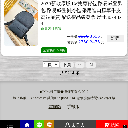
2026新款原版 LV雙肩背包 路易威登男
包 路易威登斜挎包 采用進口原單牛皮
高端品質 配送禮品袋發票 尺寸30x43x1
4
會員方可購買
3950
3555
一般價
元
訂購
2750
2475
會員價
元
全館折扣
9.0折
下頁
>>
131
共
5214
筆
◆JM批發工廠◆版權所有 © 2012
線上客服LINE:sofeelco 微信ID：jmp81314 微信服務時間:24小時在線
電腦版
|
手機版
未登入
結帳
0