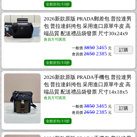
全館折扣
9.0折
2026新款原版 PRADA郵差包 普拉達男
包 普拉達斜挎包 采用進口原單牛皮 高
端品質 配送禮品袋發票 尺寸30x24x9
會員方可購買
3850
3465
一般價
元
訂購
2650
2385
會員價
元
全館折扣
9.0折
2026新款原版 PRADA手機包 普拉達男
包 普拉達斜挎包 采用進口原單牛皮 高
端品質 配送禮品袋發票 尺寸14x18x5
會員方可購買
3850
3465
一般價
元
訂購
2650
2385
會員價
元
全館折扣
9.0折