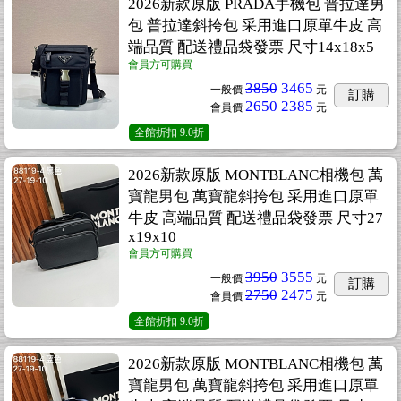
2026新款原版 PRADA手機包 普拉達男
包 普拉達斜挎包 采用進口原單牛皮 高
端品質 配送禮品袋發票 尺寸14x18x5
會員方可購買
3850
3465
一般價
元
訂購
2650
2385
會員價
元
全館折扣
9.0折
2026新款原版 MONTBLANC相機包 萬
寶龍男包 萬寶龍斜挎包 采用進口原單
牛皮 高端品質 配送禮品袋發票 尺寸27
x19x10
會員方可購買
3950
3555
一般價
元
訂購
2750
2475
會員價
元
全館折扣
9.0折
2026新款原版 MONTBLANC相機包 萬
寶龍男包 萬寶龍斜挎包 采用進口原單