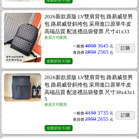
全館折扣
9.0折
2026新款原版 LV雙肩背包 路易威登男
包 路易威登斜挎包 采用進口原單牛皮
高端品質 配送禮品袋發票 尺寸41x33
會員方可購買
4050
3645
一般價
元
訂購
2850
2565
會員價
元
全館折扣
9.0折
2026新款原版 LV雙肩背包 路易威登男
包 路易威登斜挎包 采用進口原單牛皮
高端品質 配送禮品袋發票 尺寸38x43x1
5
會員方可購買
4150
3735
一般價
元
訂購
2950
2655
會員價
元
全館折扣
9.0折