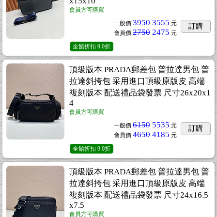
x15x10
會員方可購買
3950
3555
一般價
元
訂購
2750
2475
會員價
元
全館折扣
9.0折
頂級版本 PRADA郵差包 普拉達男包 普
拉達斜挎包 采用進口頂級原版皮 高端
複刻版本 配送禮品袋發票 尺寸26x20x1
4
會員方可購買
6150
5535
一般價
元
訂購
4650
4185
會員價
元
全館折扣
9.0折
頂級版本 PRADA郵差包 普拉達男包 普
拉達斜挎包 采用進口頂級原版皮 高端
複刻版本 配送禮品袋發票 尺寸24x16.5
x7.5
會員方可購買