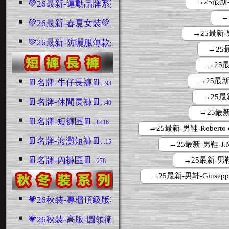
→25最新-男
💚26最新-運動品牌系列💚
...990
→
💚26最新-春夏女裝💚
...579
→25最新-
💚26最新-防曬服薄款外套💚
...95
→25最
→25最
→25最新
👖名牌-牛仔長褲👖
...9398
→25最
👖名牌-休閒長褲👖
...4045
→25最新
👖名牌-短褲區👖
...8416
→25最新-男鞋-Roberto cav
👖名牌-海灘短褲👖
...1508
→25最新-男鞋-J.M
👖名牌-內褲區👖
→25最新-男鞋-T
...278
→25最新-男鞋-Giuseppe Z
💗26秋裝-專櫃頂級版本區💗
...1016
💗26秋裝-高版-圓領衛衣區💗
...2280