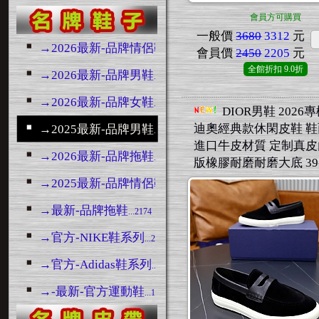
會員方可購買
一般價
3680
3312
元
→2026最新-品牌情侶鞋
...3133
會員價
2450
2205
元
全館折扣
9.0折
→2026最新-品牌男鞋
...10490
→2026最新-品牌女鞋
...5157
DIOR男鞋 2026
迪奧經典款休閑皮鞋 
→2025最新-品牌男鞋
...14776
進口牛皮材質 定制真皮
→2026最新-品牌拖鞋
...6846
版橡膠耐磨耐磨大底 39-
→2025最新-品牌情侶鞋
...3445
→最新-品牌拖鞋
...2174
→官方-NIKE鞋系列
...23038
→官方-Adidas鞋系列
...1217
→-最新-官方運動鞋
...13292