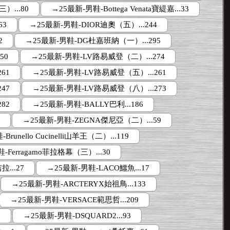
）...80
→25最新-男鞋-Bottega Venata寶緹嘉...33
63
→25最新-男鞋-DIOR迪奧（五）...244
2
→25最新-男鞋-DG杜嘉班納（一）...295
50
→25最新-男鞋-LV路易威登（二）...274
61
→25最新-男鞋-LV路易威登（五）...261
47
→25最新-男鞋-LV路易威登（八）...273
82
→25最新-男鞋-BALLY巴利...186
5
→25最新-男鞋-ZEGNA傑尼亞（二）...59
runello Cucinelli山羊王（二）...119
-Ferragamo菲拉格幕（三）...30
...27
→25最新-男鞋-LACO鱷魚...17
→25最新-男鞋-ARCTERYX始祖鳥...133
→25最新-男鞋-VERSACE範思哲...209
2
→25最新-男鞋-DSQUARD2...93