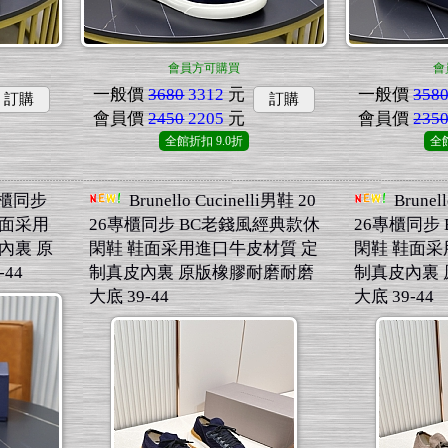
會員方可購買
會
一般價
3680
3312
元
一般價
358
訂購
訂購
會員價
2450
2205
元
會員價
235
全館折扣
9.0折
全
專櫃同步
Brunello Cucinelli男鞋 20
Brunel
鞋面采用
26專櫃同步 BC老錢風經典款休
26專櫃同步
內裏 原
閑鞋 鞋面采用進口牛皮材質 定
閑鞋 鞋面采
44
制真皮內裏 原版橡膠耐磨耐磨
制真皮內裏
大底 39-44
大底 39-44