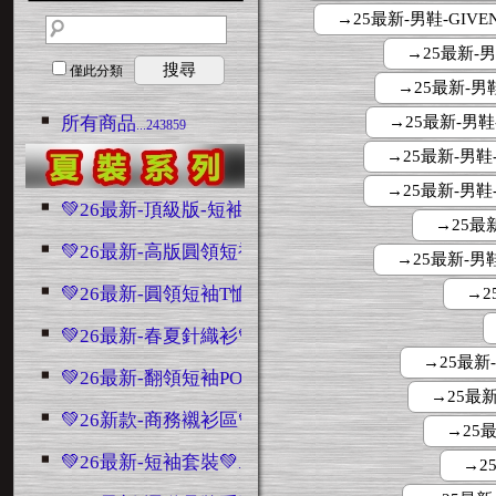
→25最新-男鞋-GIVE
→25最新-男
搜尋
僅此分類
→25最新-男鞋
所有商品
→25最新-男鞋
...243859
→25最新-男鞋-
→25最新-男鞋-
💚26最新-頂級版-短袖💚
...4846
→25最新
💚26最新-高版圓領短袖💚
...7464
→25最新-男鞋
💚26最新-圓領短袖T恤💚
→25
...5938
💚26最新-春夏針織衫💚
...622
→25最新-
💚26最新-翻領短袖POLO💚
...2396
→25最新
💚26新款-商務襯衫區💚
...2686
→25最
💚26最新-短袖套裝💚
...3115
→25