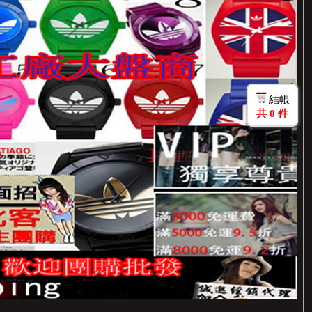
結帳
共
0
件