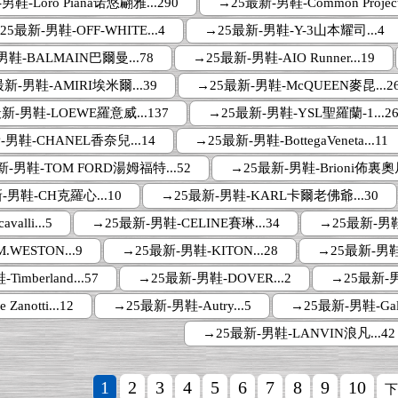
鞋-Loro Piana诺悠翩雅...290
→25最新-男鞋-Common Projects
25最新-男鞋-OFF-WHITE...4
→25最新-男鞋-Y-3山本耀司...4
男鞋-BALMAIN巴爾曼...78
→25最新-男鞋-AIO Runner...19
新-男鞋-AMIRI埃米爾...39
→25最新-男鞋-McQUEEN麥昆...2
新-男鞋-LOEWE羅意威...137
→25最新-男鞋-YSL聖羅蘭-1...26
-男鞋-CHANEL香奈兒...14
→25最新-男鞋-BottegaVeneta...11
新-男鞋-TOM FORD湯姆福特...52
→25最新-男鞋-Brioni佈裏奧尼
-男鞋-CH克羅心...10
→25最新-男鞋-KARL卡爾老佛爺...30
alli...5
→25最新-男鞋-CELINE賽琳...34
→25最新-男鞋-
.WESTON...9
→25最新-男鞋-KITON...28
→25最新-男鞋-bi
imberland...57
→25最新-男鞋-DOVER...2
→25最新-男鞋
anotti...12
→25最新-男鞋-Autry...5
→25最新-男鞋-Galia
→25最新-男鞋-LANVIN浪凡...42
1
2
3
4
5
6
7
8
9
10
下