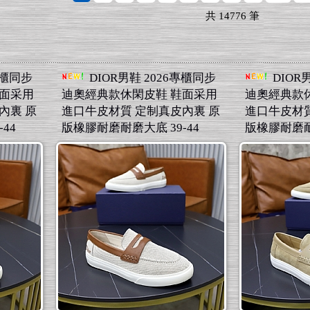
共
14776
筆
專櫃同步
DIOR男鞋 2026專櫃同步
DIOR
鞋面采用
迪奧經典款休閑皮鞋 鞋面采用
迪奧經典款
內裏 原
進口牛皮材質 定制真皮內裏 原
進口牛皮材質
44
版橡膠耐磨耐磨大底 39-44
版橡膠耐磨耐磨