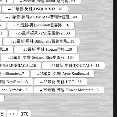
...1
→25最新-男鞋-santori桑托裏...61
→25最新-男鞋-DSQUARD2...18
→25最新-男鞋-PREMIATA普瑞米亞達...49
6
→25最新-男鞋-dunhill登喜路...16
1
→25最新-男鞋-YSL聖羅蘭-2...33
→25最新-男鞋-3illionaire百萬富翁...19
...8
→25最新-男鞋-Hogan霍根...20
→25最新-男鞋-Stefano Ricc史蒂芬...184
BALENCIAGA...26
→25最新-男鞋-DOUCALS...11
llionaire...7
→25最新-男鞋-Acne Studios...4
-NewRock...3
→25最新-男鞋-UGG...38
no Nemesis...8
→25最新-男鞋-Flower Mountain...3
>>
370
頁