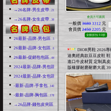
→26名牌-男生皮帶
...2188
會員方可購買
→26名牌-女生皮帶
...380
一般價
3680
3312
元
會員價
2450
2205
元
全館折扣
9.0折
26最新-品牌-男包區
...5190
26最新-品牌-女包區
...6685
DIOR男鞋 2026
迪奧經典款豆豆皮鞋 
26最新-促銷包包區
...4426
進口牛皮材質 定制真皮
2024最新-品牌-男包區
版橡膠耐磨耐磨大底 39-
...3128
2024最新-品牌-女包區
...6748
-最新-品牌-手拿包
...1403
-最新-品牌-胸包區
...1788
→26品牌-錢包皮夾區
...1519