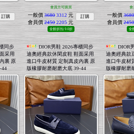
會員方可購買
會
一般價
3680
3312
元
一般價
368
訂購
訂購
會員價
2450
2205
元
會員價
245
全館折扣
9.0折
全
專櫃同步
DIOR男鞋 2026專櫃同步
DIOR
鞋面采用
迪奧經典款休閑皮鞋 鞋面采用
迪奧經典款
內裏 原
進口牛皮材質 定制真皮內裏 原
進口牛皮材質
44
版橡膠耐磨耐磨大底 39-44
版橡膠耐磨耐磨