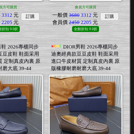
員方可購買
會員方可購買
0
3312
元
一般價
3680
3312
元
訂購
訂購
0
2205
元
會員價
2450
2205
元
館折扣
9.0折
全館折扣
9.0折
男鞋 2026專櫃同步
DIOR男鞋 2026專櫃同步
豆豆皮鞋 鞋面采用
迪奧經典款豆豆皮鞋 鞋面采用
 定制真皮內裏 原
進口牛皮材質 定制真皮內裏 原
大底 39-44
版橡膠耐磨耐磨大底 39-44