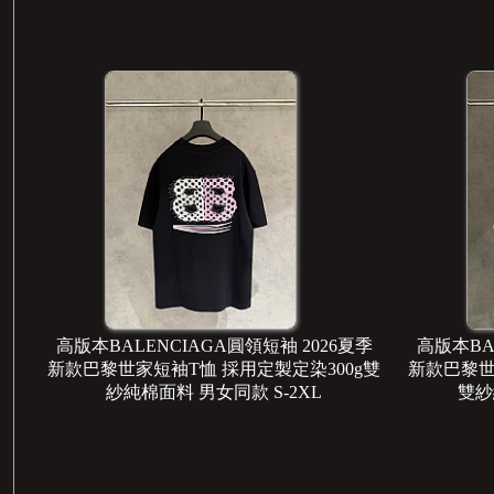
季
高版本BALENCIAGA圓領短袖 2026夏季
高版本BA
g
新款巴黎世家短袖T恤 採用定製定染300g雙
新款巴黎世
紗純棉面料 男女同款 S-2XL
雙紗