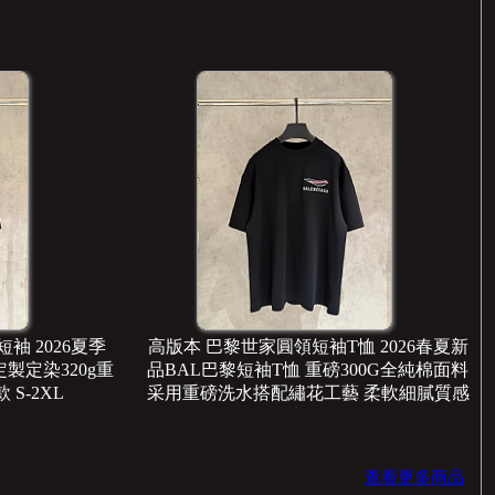
短袖 2026夏季
高版本 巴黎世家圓領短袖T恤 2026春夏新
製定染320g重
品BAL巴黎短袖T恤 重磅300G全純棉面料
S-2XL
采用重磅洗水搭配繡花工藝 柔軟細膩質感
尺寸-S-XL
查看更多商品