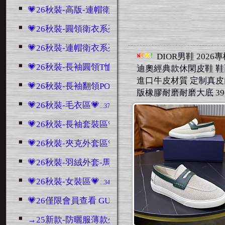
💗26秋裝-高版-連帽衛衣區💗
...1186
💗26秋裝-圓領衛衣系列💗
...2482
💗26秋裝-連帽衛衣系列💗
...768
DIOR男鞋 2026
💗26秋裝-長袖圓領T恤💗
迪奧經典款休閑皮鞋 
...1379
進口牛皮材質 定制真皮
💗26秋裝-長袖翻領POLO衫💗
...287
版橡膠耐磨耐磨大底 39-
💗26秋裝-毛衣區💗
...3707
💗26秋裝-長袖套裝區💗
...3046
💗26秋裝-夾克外套區💗
...4432
💗26秋裝-羽絨外套-馬甲區💗
...1489
💗26秋裝-女裝區💗
...345
💗26僅限會員查看 GUCCI系列💗
...10801
→25新款-防曬服薄款外套
...196