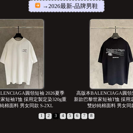
→2026最新-品牌男鞋
LENCIAGA圓領短袖 2026夏季
高版本BALENCIAGA圓領
家短袖T恤 採用定製定染320g重
新款巴黎世家短袖T恤 採用定
純棉面料 男女同款 S-2XL
雙紗純棉面料 男女同款 
1
2
3
4
5
6
7
8