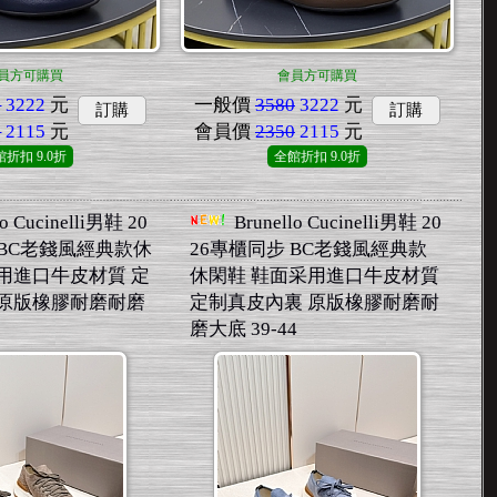
員方可購買
會員方可購買
0
3222
元
一般價
3580
3222
元
訂購
訂購
0
2115
元
會員價
2350
2115
元
館折扣
9.0折
全館折扣
9.0折
lo Cucinelli男鞋 20
Brunello Cucinelli男鞋 20
 BC老錢風經典款休
26專櫃同步 BC老錢風經典款
用進口牛皮材質 定
休閑鞋 鞋面采用進口牛皮材質
 原版橡膠耐磨耐磨
定制真皮內裏 原版橡膠耐磨耐
磨大底 39-44