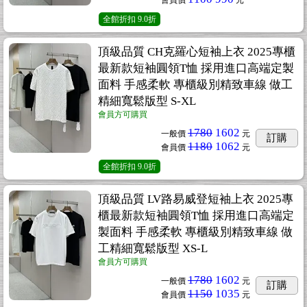
會員價
元
全館折扣
9.0折
頂級品質 CH克羅心短袖上衣 2025專櫃
最新款短袖圓領T恤 採用進口高端定製
面料 手感柔軟 專櫃級別精致車線 做工
精細寬鬆版型 S-XL
會員方可購買
1780
1602
一般價
元
訂購
1180
1062
會員價
元
全館折扣
9.0折
頂級品質 LV路易威登短袖上衣 2025專
櫃最新款短袖圓領T恤 採用進口高端定
製面料 手感柔軟 專櫃級別精致車線 做
工精細寬鬆版型 XS-L
會員方可購買
1780
1602
一般價
元
訂購
1150
1035
會員價
元