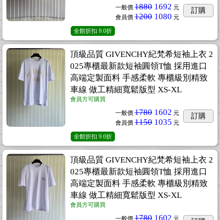
1880
1692
一般價
元
訂購
1200
1080
會員價
元
全館折扣
9.0折
頂級品質 GIVENCHY紀梵希短袖上衣 2
025專櫃最新款短袖圓領T恤 採用進口
高端定製面料 手感柔軟 專櫃級別精致
車線 做工精細寬鬆版型 XS-XL
會員方可購買
1780
1602
一般價
元
訂購
1150
1035
會員價
元
全館折扣
9.0折
頂級品質 GIVENCHY紀梵希短袖上衣 2
025專櫃最新款短袖圓領T恤 採用進口
高端定製面料 手感柔軟 專櫃級別精致
車線 做工精細寬鬆版型 XS-XL
會員方可購買
1780
1602
一般價
元