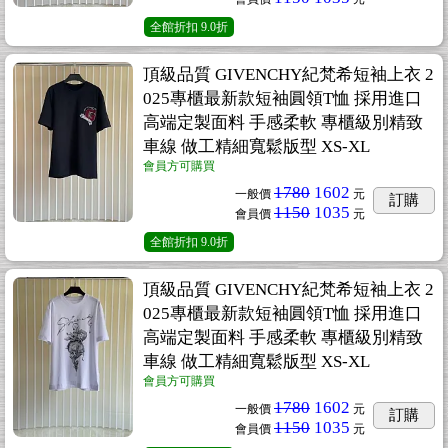
全館折扣
9.0折
頂級品質 GIVENCHY紀梵希短袖上衣 2
025專櫃最新款短袖圓領T恤 採用進口
高端定製面料 手感柔軟 專櫃級別精致
車線 做工精細寬鬆版型 XS-XL
會員方可購買
1780
1602
一般價
元
訂購
1150
1035
會員價
元
全館折扣
9.0折
頂級品質 GIVENCHY紀梵希短袖上衣 2
025專櫃最新款短袖圓領T恤 採用進口
高端定製面料 手感柔軟 專櫃級別精致
車線 做工精細寬鬆版型 XS-XL
會員方可購買
1780
1602
一般價
元
訂購
1150
1035
會員價
元