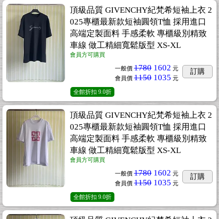
頂級品質 GIVENCHY紀梵希短袖上衣 2
025專櫃最新款短袖圓領T恤 採用進口
高端定製面料 手感柔軟 專櫃級別精致
車線 做工精細寬鬆版型 XS-XL
會員方可購買
1780
1602
一般價
元
訂購
1150
1035
會員價
元
全館折扣
9.0折
頂級品質 GIVENCHY紀梵希短袖上衣 2
025專櫃最新款短袖圓領T恤 採用進口
高端定製面料 手感柔軟 專櫃級別精致
車線 做工精細寬鬆版型 XS-XL
會員方可購買
1780
1602
一般價
元
訂購
1150
1035
會員價
元
全館折扣
9.0折