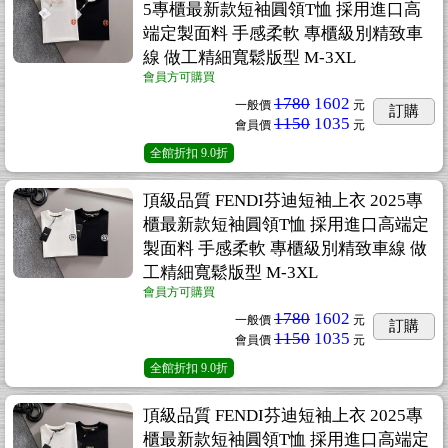
5專櫃最新款短袖圓領T恤 採用進口高
端定製面料 手感柔軟 專櫃級別精致車
線 做工精細寬鬆版型 M-3XL
會員方可購買
1780
1602
一般價
元
訂購
1150
1035
會員價
元
全館折扣
9.0折
頂級品質 FENDI芬迪短袖上衣 2025專
櫃最新款短袖圓領T恤 採用進口高端定
製面料 手感柔軟 專櫃級別精致車線 做
工精細寬鬆版型 M-3XL
會員方可購買
1780
1602
一般價
元
訂購
1150
1035
會員價
元
全館折扣
9.0折
頂級品質 FENDI芬迪短袖上衣 2025專
櫃最新款短袖圓領T恤 採用進口高端定