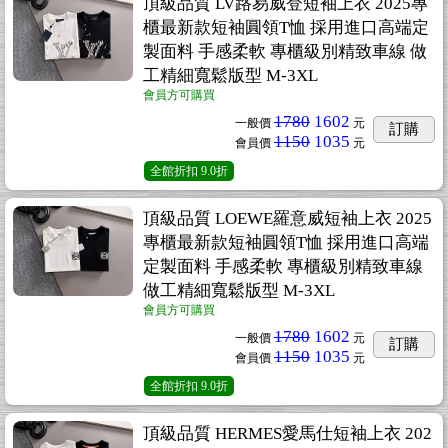
頂級品質 LV路易威登短袖上衣 2025專
櫃最新款短袖圓領T恤 採用進口高端定
製面料 手感柔軟 專櫃級別精致車線 做
工精細寬鬆版型 M-3XL
會員方可購買
1780
1602
一般價
元
訂購
1150
1035
會員價
元
全館折扣
9.0折
頂級品質 LOEWE羅意威短袖上衣 2025
專櫃最新款短袖圓領T恤 採用進口高端
定製面料 手感柔軟 專櫃級別精致車線
做工精細寬鬆版型 M-3XL
會員方可購買
1780
1602
一般價
元
訂購
1150
1035
會員價
元
全館折扣
9.0折
頂級品質 HERMES愛馬仕短袖上衣 202