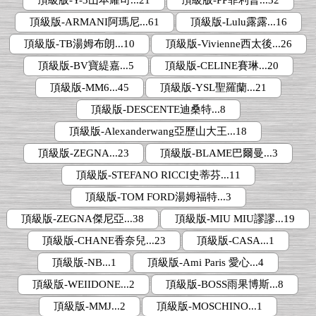
頂級版-Y-3山本耀司...21
頂級版-PP菲利普...32
頂級版-ARMANI阿瑪尼...61
頂級版-Lulu露露...16
頂級版-TB湯姆布朗...10
頂級版-Vivienne西太後...26
頂級版-BV寶緹嘉...5
頂級版-CELINE賽琳...20
頂級版-MM6...45
頂級版-YSL聖羅蘭...21
頂級版-DESCENTE迪桑特...8
頂級版-Alexanderwang亞歷山大王...18
頂級版-ZEGNA...23
頂級版-BLAME巴爾曼...3
頂級版-STEFANO RICCI史蒂芬...11
頂級版-TOM FORD湯姆福特...3
頂級版-ZEGNA傑尼亞...38
頂級版-MIU MIU謬謬...19
頂級版-CHANE香奈兒...23
頂級版-CASA...1
頂級版-NB...1
頂級版-Ami Paris 愛心...4
頂級版-WEIIDONE...2
頂級版-BOSS雨果博斯...8
頂級版-MMJ...2
頂級版-MOSCHINO...1