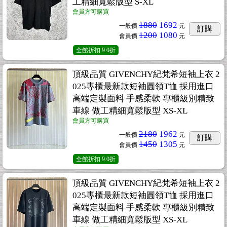
工精細寬鬆版型 S-XL
會員方可購買
1880
1692
一般價
元
訂購
1200
1080
會員價
元
全館折扣
9.0折
頂級品質 GIVENCHY紀梵希短袖上衣 2
025專櫃最新款短袖圓領T恤 採用進口
高端定製面料 手感柔軟 專櫃級別精致
車線 做工精細寬鬆版型 XS-XL
會員方可購買
2180
1962
一般價
元
訂購
1450
1305
會員價
元
全館折扣
9.0折
頂級品質 GIVENCHY紀梵希短袖上衣 2
025專櫃最新款短袖圓領T恤 採用進口
高端定製面料 手感柔軟 專櫃級別精致
車線 做工精細寬鬆版型 XS-XL