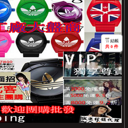
結帳
共
0
件