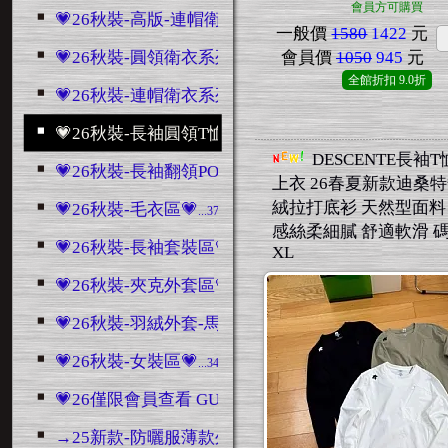
會員方可購買
💗26秋裝-高版-連帽衛衣區💗
...1186
一般價
1580
1422
元
💗26秋裝-圓領衛衣系列💗
會員價
1050
945
元
...2482
全館折扣
9.0折
💗26秋裝-連帽衛衣系列💗
...768
💗26秋裝-長袖圓領T恤💗
...1379
DESCENTE長袖
💗26秋裝-長袖翻領POLO衫💗
...287
上衣 26春夏新款迪桑
絨拉打底衫 天然型面料
💗26秋裝-毛衣區💗
...3707
感絲柔細膩 舒適軟滑 碼
💗26秋裝-長袖套裝區💗
...3046
XL
💗26秋裝-夾克外套區💗
...4432
💗26秋裝-羽絨外套-馬甲區💗
...1489
💗26秋裝-女裝區💗
...345
💗26僅限會員查看 GUCCI系列💗
...10800
→25新款-防曬服薄款外套
...196