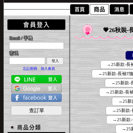
💗26秋裝
Email / 手機
密碼
登入
→25新款-長袖
忘記密碼
加入會員
→25新款-長袖T恤-
→25新款-長
→25新款-長袖T恤-
→25新款
查訂單
→25新款-
→25新款-
→25新