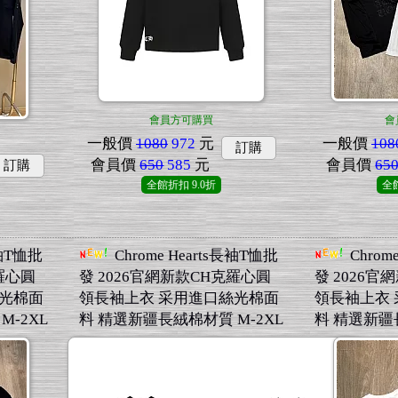
會員方可購買
會
一般價
1080
972
元
一般價
108
訂購
會員價
650
585
元
會員價
65
訂購
全館折扣
9.0折
全
長袖T恤批
Chrome Hearts長袖T恤批
Chrom
羅心圓
發 2026官網新款CH克羅心圓
發 2026
絲光棉面
領長袖上衣 采用進口絲光棉面
領長袖上衣
-2XL
料 精選新疆長絨棉材質 M-2XL
料 精選新疆