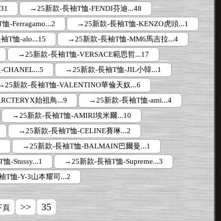
31
→25新款-長袖T恤-FENDI芬迪...48
Ferragamo...2
→25新款-長袖T恤-KENZO虎頭...1
T恤-alo...15
→25新款-長袖T恤-MM6馬吉拉...4
→25新款-長袖T恤-VERSACE範思哲...17
CHANEL...5
→25新款-長袖T恤-JIL小韓...1
→25新款-長袖T恤-VALENTINO華倫天奴...6
RCTERYX始祖鳥...9
→25新款-長袖T恤-ami...4
→25新款-長袖T恤-AMIRI埃米爾...10
→25新款-長袖T恤-CELINE賽琳...2
1
→25新款-長袖T恤-BALMAIN巴爾曼...1
Stussy...1
→25新款-長袖T恤-Supreme...3
T恤-Y-3山本耀司...2
>>
35
下頁