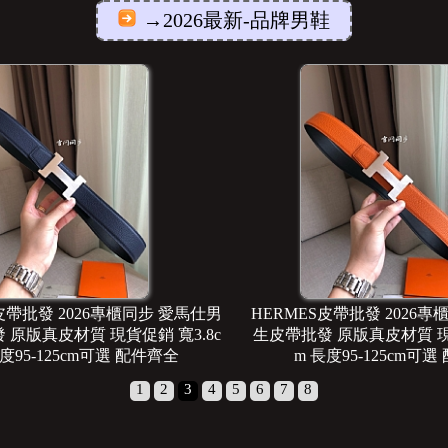
→2026最新-品牌男鞋
皮帶批發 2026專櫃同步 愛馬仕男
HERMES皮帶批發 2026
 原版真皮材質 現貨促銷 寬3.8c
生皮帶批發 原版真皮材質 現貨
長度95-125cm可選 配件齊全
m 長度95-125cm可
1
2
3
4
5
6
7
8