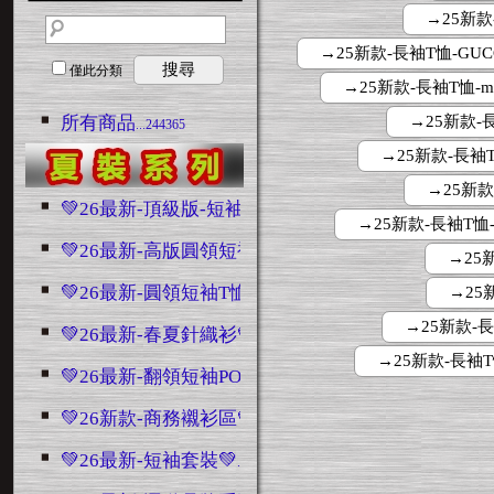
→25新款
→25新款-長袖T恤-GUCCI
搜尋
僅此分類
→25新款-長袖T恤-mium
所有商品
→25新款-長袖T
...244365
→25新款-長袖T恤
→25新款
💚26最新-頂級版-短袖💚
...4845
→25新款-長袖T恤-
💚26最新-高版圓領短袖💚
...7566
→25新
💚26最新-圓領短袖T恤💚
→25
...5938
→25新款-長袖T
💚26最新-春夏針織衫💚
...622
→25新款-長袖T恤-
💚26最新-翻領短袖POLO💚
...2433
💚26新款-商務襯衫區💚
...2688
💚26最新-短袖套裝💚
...3130