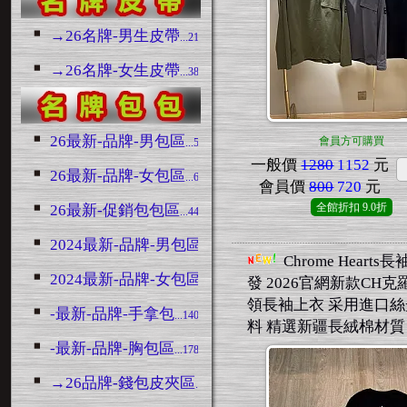
→26名牌-男生皮帶
...2188
→26名牌-女生皮帶
...380
26最新-品牌-男包區
會員方可購買
...5190
一般價
1280
1152
元
26最新-品牌-女包區
...6748
會員價
800
720
元
全館折扣
9.0折
26最新-促銷包包區
...4426
2024最新-品牌-男包區
...3128
Chrome Hearts
2024最新-品牌-女包區
...6748
發 2026官網新款CH克
領長袖上衣 采用進口
-最新-品牌-手拿包
...1403
料 精選新疆長絨棉材質 M
-最新-品牌-胸包區
...1788
→26品牌-錢包皮夾區
...1519