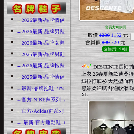
→2026最新-品牌情侶鞋
...3133
會員方可購買
→2026最新-品牌男鞋
...10568
一般價
1280
1152
元
會員價
800
720
元
→2026最新-品牌女鞋
...5157
全館折扣
9.0折
→2025最新-品牌男鞋
...14776
→2026最新-品牌拖鞋
...6846
DESCENTE長袖
上衣 26春夏新款迪桑
→2025最新-品牌情侶鞋
...3445
絨拉打底衫 天然型面料
→最新-品牌拖鞋
感絲柔細膩 舒適軟滑 碼數
...2174
XL
→官方-NIKE鞋系列
...23057
→官方-Adidas鞋系列
...1236
→-最新-官方運動鞋
...13354