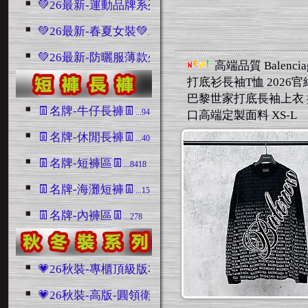
💚26最新-運動品牌系列💚
...990
💚26最新-春夏女裝💚
...579
💚26最新-防曬服薄款外套💚
...95
高端品質 Balenci
打底衫長袖T恤 2026
巴黎世家打底長袖上衣
👖名牌-牛仔長褲👖
...9403
口高端定製面料 XS-L
👖名牌-休閒長褲👖
...4045
👖名牌-短褲區👖
...8418
👖名牌-海灘短褲👖
...1508
👖名牌-內褲區👖
...278
💗26秋裝-專櫃頂級版本區💗
...1016
💗26秋裝-高版-圓領衛衣區💗
...2280