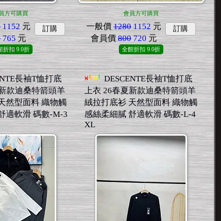
員方可購買
會員方可購買
0
1152
元
一般價
1280
1152
元
訂購
訂購
0
765
元
會員價
800
720
元
館折扣
9.0折
全館折扣
9.0折
ENTE長袖T恤打底
DESCENTE長袖T恤打底
夏新款迪桑特箭頭羊
上衣 26春夏新款迪桑特箭頭羊
天然型面料 織物觸
絨拉打底衫 天然型面料 織物觸
舒適軟滑 碼數-M-3
感絲柔細膩 舒適軟滑 碼數-L-4
XL