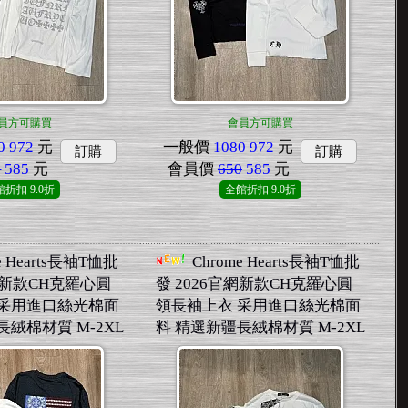
員方可購買
會員方可購買
0
972
元
一般價
1080
972
元
訂購
訂購
0
585
元
會員價
650
585
元
館折扣
9.0折
全館折扣
9.0折
e Hearts長袖T恤批
Chrome Hearts長袖T恤批
官網新款CH克羅心圓
發 2026官網新款CH克羅心圓
 采用進口絲光棉面
領長袖上衣 采用進口絲光棉面
長絨棉材質 M-2XL
料 精選新疆長絨棉材質 M-2XL