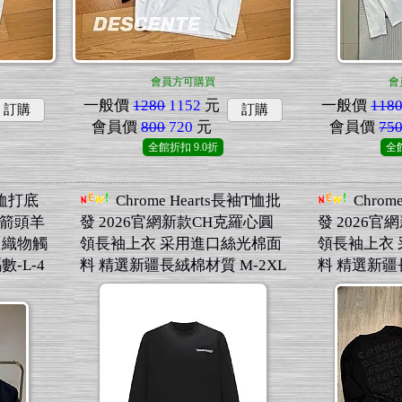
會員方可購買
會
一般價
1280
1152
元
一般價
118
訂購
訂購
會員價
800
720
元
會員價
75
全館折扣
9.0折
全
T恤打底
Chrome Hearts長袖T恤批
Chrom
特箭頭羊
發 2026官網新款CH克羅心圓
發 2026
 織物觸
領長袖上衣 采用進口絲光棉面
領長袖上衣
-L-4
料 精選新疆長絨棉材質 M-2XL
料 精選新疆