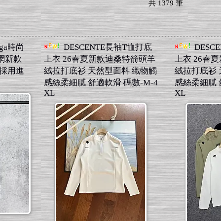
共
1379
筆
aga時尚
DESCENTE長袖T恤打底
DESC
官網新款
上衣 26春夏新款迪桑特箭頭羊
上衣 26春
 採用進
絨拉打底衫 天然型面料 織物觸
絨拉打底衫 
感絲柔細膩 舒適軟滑 碼數-M-4
感絲柔細膩 
XL
XL