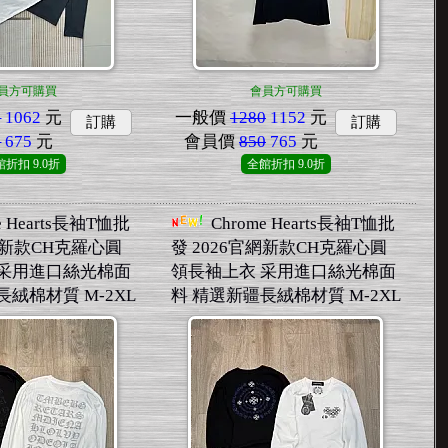
員方可購買
會員方可購買
0
1062
元
一般價
1280
1152
元
訂購
訂購
0
675
元
會員價
850
765
元
館折扣
9.0折
全館折扣
9.0折
e Hearts長袖T恤批
Chrome Hearts長袖T恤批
官網新款CH克羅心圓
發 2026官網新款CH克羅心圓
 采用進口絲光棉面
領長袖上衣 采用進口絲光棉面
長絨棉材質 M-2XL
料 精選新疆長絨棉材質 M-2XL