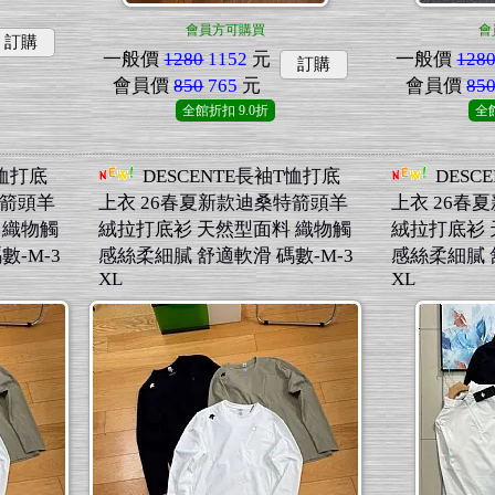
會員方可購買
會
訂購
一般價
1280
1152
元
一般價
128
訂購
會員價
850
765
元
會員價
85
全館折扣
9.0折
全
T恤打底
DESCENTE長袖T恤打底
DESC
特箭頭羊
上衣 26春夏新款迪桑特箭頭羊
上衣 26春
 織物觸
絨拉打底衫 天然型面料 織物觸
絨拉打底衫 
數-M-3
感絲柔細膩 舒適軟滑 碼數-M-3
感絲柔細膩 
XL
XL