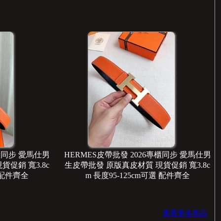
專櫃同步 愛馬仕男
HERMES皮帶批發 2026專櫃同步 愛馬仕男
促銷 寬3.8c
生皮帶批發 原版真皮材質 現貨促銷 寬3.8c
選 配件齊全
m 長度95-125cm可選 配件齊全
查看更多商品