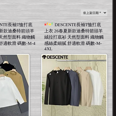
ENTE長袖T恤打底
DESCENTE長袖T恤打底
夏新款迪桑特箭頭羊
上衣 26春夏新款迪桑特箭頭羊
天然型面料 織物觸
絨拉打底衫 天然型面料 織物觸
舒適軟滑 碼數-M-4
感絲柔細膩 舒適軟滑 碼數-M-
4XL