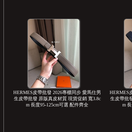
仕男
HERMES皮帶批發 2026專櫃同步 愛馬仕男
HERMES
8c
生皮帶批發 原版真皮材質 現貨促銷 寬3.8c
生皮帶批發
m 長度95-125cm可選 配件齊全
m 