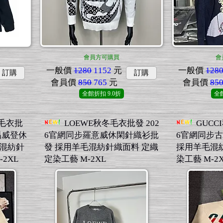
會員方可購買
會
一般價
1280
1152
元
一般價
128
訂購
訂購
會員價
850
765
元
會員價
85
全館折扣
9.0折
全
秋冬毛衣批
LOEWE秋冬毛衣批發 202
GUCC
易威登休
6官網同步羅意威休閑針織衫批
6官網同步
毛混紡針
發 採用羊毛混紡針織面料 定織
採用羊毛混
2XL
定染工藝 M-2XL
染工藝 M-2