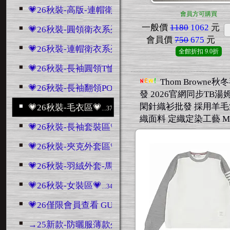
💗26秋裝-高版-連帽衛衣區💗
...1186
會員方可購買
一般價
1180
1062
元
💗26秋裝-圓領衛衣系列💗
...2482
會員價
750
675
元
💗26秋裝-連帽衛衣系列💗
...768
全館折扣
9.0折
💗26秋裝-長袖圓領T恤💗
...1379
Thom Browne
💗26秋裝-長袖翻領POLO衫💗
...287
發 2026官網同步TB
閑針織衫批發 採用羊
💗26秋裝-毛衣區💗
...3707
織面料 定織定染工藝 M-
💗26秋裝-長袖套裝區💗
...3046
💗26秋裝-夾克外套區💗
...4432
💗26秋裝-羽絨外套-馬甲區💗
...1489
💗26秋裝-女裝區💗
...345
💗26僅限會員查看 GUCCI系列💗
...10800
→25新款-防曬服薄款外套
...196