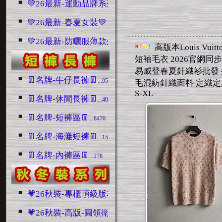
💚26最新-運動品牌系列💚
...992
💚26最新-春夏女裝💚
...579
💚26最新-防曬服薄款外套💚
...95
高版本Louis Vuit
短袖毛衣 2026官網同步
易威登春夏針織衫批發
👖名牌-牛仔長褲👖
...9500
毛混紡針織面料 定織
S-XL
👖名牌-休閒長褲👖
...4045
👖名牌-短褲區👖
...8470
👖名牌-海灘短褲👖
...1511
👖名牌-內褲區👖
...278
💗26秋裝-專櫃頂級版本區💗
...1016
💗26秋裝-高版-圓領衛衣區💗
...2280