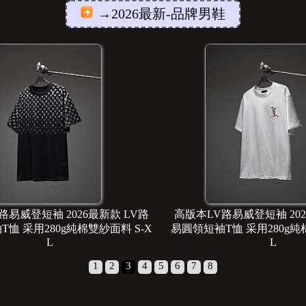
→2026最新-品牌男鞋
袖 2026最新款 LV路
高版本LV路易威登短袖 2026最新款 
80g純棉雙紗面料 S-X
易圓領短袖T恤 采用280g純棉雙紗面料 
L
L
1
2
3
4
5
6
7
8