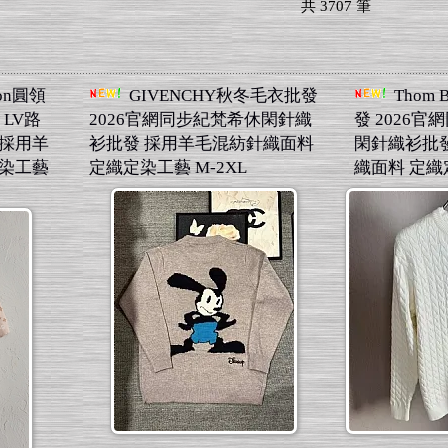
共
3707
筆
ton圓領
GIVENCHY秋冬毛衣批發
Thom
 LV路
2026官網同步紀梵希休閑針織
發 2026
 採用羊
衫批發 採用羊毛混紡針織面料
閑針織衫批
定染工藝
定織定染工藝 M-2XL
織面料 定織定