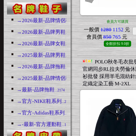
→2026最新-品牌情侶鞋
...3169
會員方可購買
一般價
1280
1152
元
→2026最新-品牌男鞋
...10875
會員價
850
765
元
→2026最新-品牌女鞋
全館折扣
9.0折
...5157
→2025最新-品牌男鞋
...14776
POLO秋冬毛衣批發 
→2026最新-品牌拖鞋
...6909
官網同步RL拉夫勞倫
衫批發 採用羊毛混紡
→2025最新-品牌情侶鞋
...3445
定織定染工藝 M-2XL
→最新-品牌拖鞋
...2174
→官方-NIKE鞋系列
...23145
→官方-Adidas鞋系列
...1263
→-最新-官方運動鞋
...13467