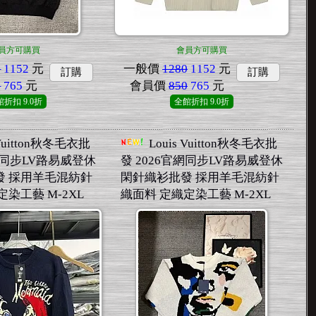
員方可購買
會員方可購買
0
1152
元
一般價
1280
1152
元
訂購
訂購
0
765
元
會員價
850
765
元
館折扣
9.0折
全館折扣
9.0折
 Vuitton秋冬毛衣批
Louis Vuitton秋冬毛衣批
官網同步LV路易威登休
發 2026官網同步LV路易威登休
發 採用羊毛混紡針
閑針織衫批發 採用羊毛混紡針
染工藝 M-2XL
織面料 定織定染工藝 M-2XL