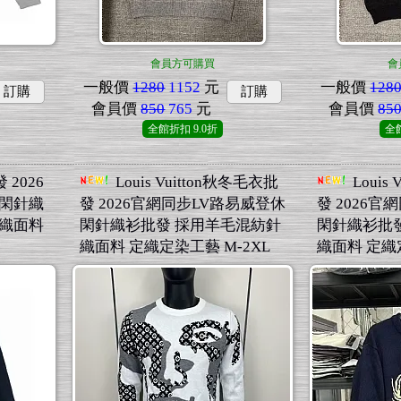
會員方可購買
會
一般價
1280
1152
元
一般價
128
訂購
訂購
會員價
850
765
元
會員價
85
全館折扣
9.0折
全
2026
Louis Vuitton秋冬毛衣批
Louis
休閑針織
發 2026官網同步LV路易威登休
發 2026
針織面料
閑針織衫批發 採用羊毛混紡針
閑針織衫批
織面料 定織定染工藝 M-2XL
織面料 定織定