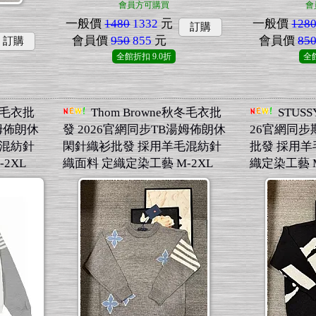
會員方可購買
會
一般價
1480
1332
元
一般價
128
訂購
會員價
950
855
元
會員價
85
訂購
全館折扣
9.0折
全
秋冬毛衣批
Thom Browne秋冬毛衣批
STUS
湯姆佈朗休
發 2026官網同步TB湯姆佈朗休
26官網同
毛混紡針
閑針織衫批發 採用羊毛混紡針
批發 採用羊
2XL
織面料 定織定染工藝 M-2XL
織定染工藝 M