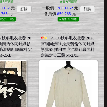
員方可購買
會員方可購買
0
1152
元
一般價
1280
1152
元
訂購
訂購
0
765
元
會員價
850
765
元
館折扣
9.0折
全館折扣
9.0折
SY秋冬毛衣批發 20
POLO秋冬毛衣批發 2026
步斯圖西休閑針織衫
官網同步RL拉夫勞倫休閑針織
毛混紡針織面料 定
衫批發 採用羊毛混紡針織面料
-2XL
定織定染工藝 M-2XL