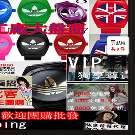
結帳
共
0
件