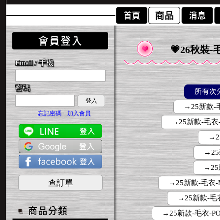
💗26秋裝-
Email / 手機
密碼
所有次
登入
→25新款-毛
忘記密碼
加入會員
→25新款-毛衣-
→2
→25
→25新
查訂單
→25新款-毛衣-
→25新款-毛衣
→25新款-毛衣-PO