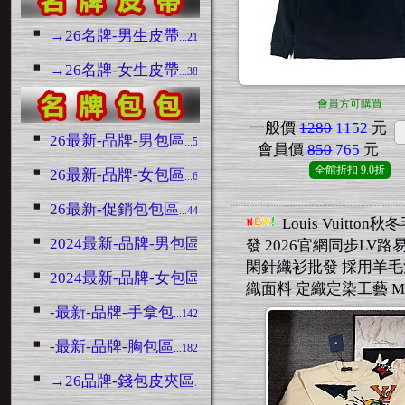
→26名牌-男生皮帶
...2188
→26名牌-女生皮帶
...380
會員方可購買
一般價
1280
1152
元
26最新-品牌-男包區
...5214
會員價
850
765
元
全館折扣
9.0折
26最新-品牌-女包區
...6814
26最新-促銷包包區
...4426
Louis Vuitton
2024最新-品牌-男包區
發 2026官網同步LV路
...3128
閑針織衫批發 採用羊
2024最新-品牌-女包區
...6748
織面料 定織定染工藝 M-
-最新-品牌-手拿包
...1422
-最新-品牌-胸包區
...1827
→26品牌-錢包皮夾區
...1519