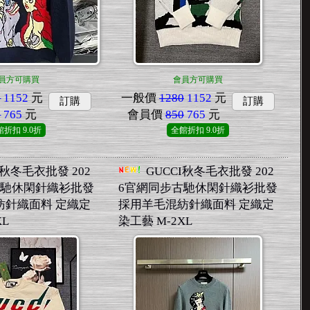
員方可購買
會員方可購買
0
1152
元
一般價
1280
1152
元
訂購
訂購
0
765
元
會員價
850
765
元
館折扣
9.0折
全館折扣
9.0折
I秋冬毛衣批發 202
GUCCI秋冬毛衣批發 202
古馳休閑針織衫批發
6官網同步古馳休閑針織衫批發
紡針織面料 定織定
採用羊毛混紡針織面料 定織定
XL
染工藝 M-2XL