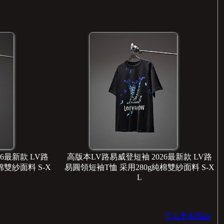
LV路
高版本LV路易威登短袖 2026最新款 LV路
高版本L
S-X
易圓領短袖T恤 采用350g純棉雙紗面料 S-X
易圓領短
L
查看更多商品