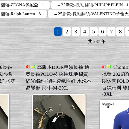
翻領-ZEGNA傑尼亞...1
→25新款-長袖翻領-PHILIPP PLEIN...1
-Ralph Lauren...8
→25新款-長袖翻領-VALENTINO華倫天奴
1
2
3
4
5
6
7
8
共
287
筆
翻領長袖
高版本DIOR翻領長袖 迪
Thom
珠地棉
奧長袖POLO衫 採用珠地棉質
批發 2026
好 水洗
絲光纖維面料 透氣性好 水洗不
朗休閑POL
易變形 尺寸-M-3XL
百純棉料 雙
-3XL