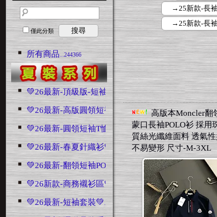
→25新款-長袖
→25新款-長袖翻領
搜尋
僅此分類
所有商品
...244366
💚26最新-頂級版-短袖💚
...4846
💚26最新-高版圓領短袖💚
...7566
高版本Moncler
蒙口長袖POLO衫 採用
💚26最新-圓領短袖T恤💚
...5938
質絲光纖維面料 透氣性
💚26最新-春夏針織衫💚
不易變形 尺寸-M-3XL
...622
💚26最新-翻領短袖POLO💚
...2433
💚26新款-商務襯衫區💚
...2688
💚26最新-短袖套裝💚
...3130