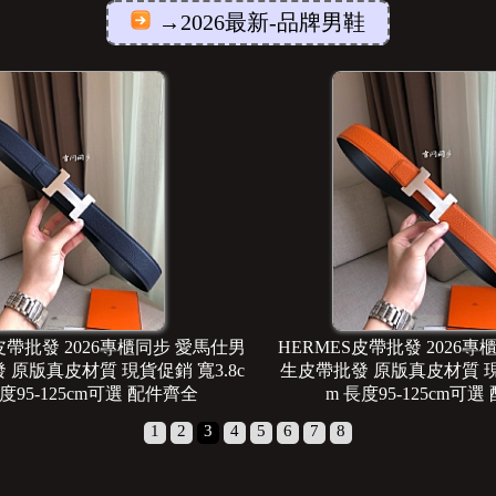
→2026最新-品牌男鞋
皮帶批發 2026專櫃同步 愛馬仕男
HERMES皮帶批發 2026
 原版真皮材質 現貨促銷 寬3.8c
生皮帶批發 原版真皮材質 現貨
長度95-125cm可選 配件齊全
m 長度95-125cm可
1
2
3
4
5
6
7
8