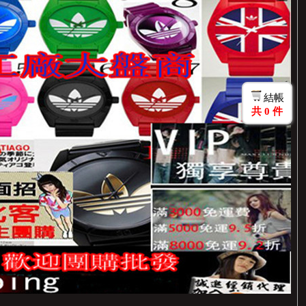
結帳
共
0
件