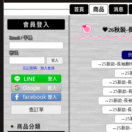
💗26秋裝
Email / 手機
密碼
登入
→25新款-長袖翻領-
忘記密碼
加入會員
→25
→25新款-長
→25新款-長
→25新款-長袖
查訂單
→25新款-長
→25
→25新款-長