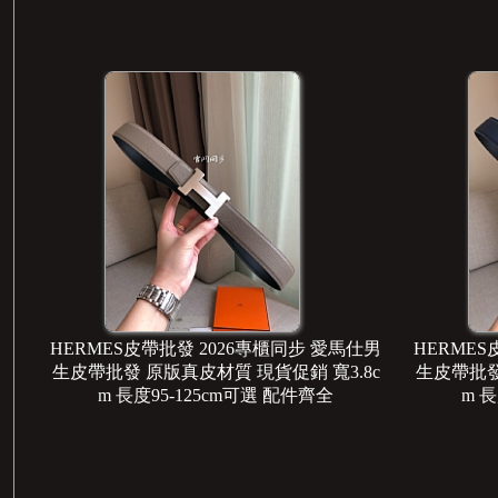
仕男
HERMES皮帶批發 2026專櫃同步 愛馬仕男
HERMES
8c
生皮帶批發 原版真皮材質 現貨促銷 寬3.8c
生皮帶批發
m 長度95-125cm可選 配件齊全
m 