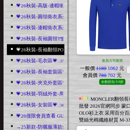
💗26秋裝-高版-連帽衛衣區💗
...1186
💗26秋裝-圓領衛衣系列💗
...2482
💗26秋裝-連帽衛衣系列💗
...768
💗26秋裝-長袖圓領T恤💗
...1379
💗26秋裝-長袖翻領POLO衫💗
...287
💗26秋裝-毛衣區💗
會員方可購買
...3707
一般價
1180
1062
元
💗26秋裝-長袖套裝區💗
...3046
會員價
780
702
元
全館折扣
9.0折
💗26秋裝-夾克外套區💗
...4432
💗26秋裝-羽絨外套-馬甲區💗
...1489
MONCLER翻領長
💗26秋裝-女裝區💗
...345
批發 2026官網同步 蒙
OLO衫上衣 采用百分
💗26僅限會員查看 GUCCI系列💗
...10801
雙絲光棉纖維材質 M-3
→25新款-防曬服薄款外套
...196