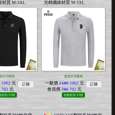
材質 M-3XL
光棉纖維材質 M-3XL
員方可購買
會員方可購買
0
1062
元
一般價
1180
1062
元
訂購
訂購
0
702
元
會員價
780
702
元
館折扣
9.0折
全館折扣
9.0折