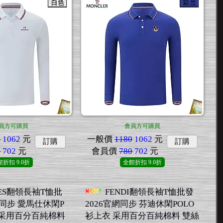
員方可購買
會員方可購買
0
1062
元
一般價
1180
1062
元
訂購
訂購
0
702
元
會員價
780
702
元
館折扣
9.0折
全館折扣
9.0折
MES翻領長袖T恤批
FENDI翻領長袖T恤批發
網同步 愛馬仕休閑P
2026官網同步 芬迪休閑POLO
 采用百分百純棉料
衫上衣 采用百分百純棉料 雙絲