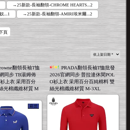
→25新款-長袖翻領-CHROME HEARTS...2
...1
→25新款-長袖翻領-AMIRI埃米爾...2
下頁
Browne翻領長袖T恤
PRADA翻領長袖T恤批發
官網同步 TB湯姆佈
2026官網同步 普拉達休閑POL
O衫上衣 采用百分
O衫上衣 采用百分百純棉料 雙
絲光棉纖維材質 M
絲光棉纖維材質 M-3XL