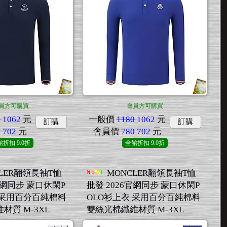
員方可購買
會員方可購買
0
1062
元
一般價
1180
1062
元
訂購
訂購
0
702
元
會員價
780
702
元
館折扣
9.0折
全館折扣
9.0折
LER翻領長袖T恤
MONCLER翻領長袖T恤
官網同步 蒙口休閑P
批發 2026官網同步 蒙口休閑P
 采用百分百純棉料
OLO衫上衣 采用百分百純棉料
材質 M-3XL
雙絲光棉纖維材質 M-3XL