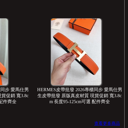
專櫃同步 愛馬仕男
HERMES皮帶批發 2026專櫃同步 愛馬仕男
促銷 寬3.8c
生皮帶批發 原版真皮材質 現貨促銷 寬3.8c
選 配件齊全
m 長度95-125cm可選 配件齊全
查看更多商品