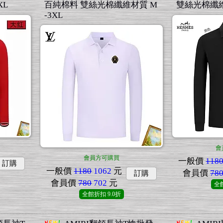
XL
百純棉料 雙絲光棉纖維材質 M
雙絲光棉纖維
-3XL
會
會員方可購買
一般價
118
訂購
一般價
1180
1062
元
會員價
78
訂購
會員價
780
702
元
全
全館折扣
9.0折