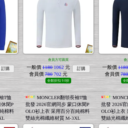
會員方可購買
會
一般價
1180
1062
元
一般價
118
訂購
訂購
會員價
780
702
元
會員價
78
全館折扣
9.0折
全
袖T恤
MONCLER翻領長袖T恤
MONC
口休閑P
批發 2026官網同步 蒙口休閑P
批發 2026
百純棉料
OLO衫上衣 采用百分百純棉料
OLO衫上衣
XL
雙絲光棉纖維材質 M-3XL
雙絲光棉纖維