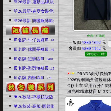
💚26最新-運動品牌系列💚
...990
💚26最新-春夏女裝💚
...579
💚26最新-防曬服薄款外套💚
...95
會員方可購買
👖名牌-牛仔長褲👖
...9403
一般價
1880
1692
元
會員價
1280
1152
元
👖名牌-休閒長褲👖
...4045
全館折扣
9.0折
👖名牌-短褲區👖
...8418
👖名牌-海灘短褲👖
...1508
PRADA翻領長袖
👖名牌-內褲區👖
...278
2026官網同步 普拉達休
O衫上衣 采用百分百純
絲光棉纖維材質 M-3XL
💗26秋裝-專櫃頂級版本區💗
...1016
💗26秋裝-高版-圓領衛衣區💗
...2280