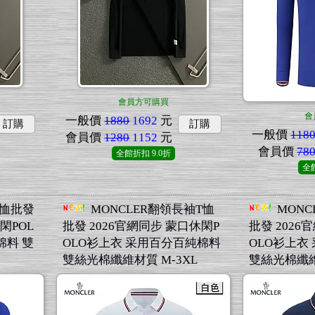
會員方可購買
會
一般價
1880
1692
元
訂購
訂購
一般價
118
會員價
1280
1152
元
會員價
78
全館折扣
9.0折
全
T恤批發
MONCLER翻領長袖T恤
MONC
閑POL
批發 2026官網同步 蒙口休閑P
批發 2026
棉料 雙
OLO衫上衣 采用百分百純棉料
OLO衫上衣
雙絲光棉纖維材質 M-3XL
雙絲光棉纖維