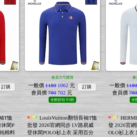
會員方可購買
會
一般價
1180
1062
元
一般價
118
訂購
訂購
會員價
780
702
元
會員價
78
全館折扣
9.0折
全
袖T恤
LouisVuitton翻領長袖T恤
HER
口休閑P
批發 2026官網同步 LV路易威
發 2026官
百純棉料
登休閑POLO衫上衣 采用百分
OLO衫上衣