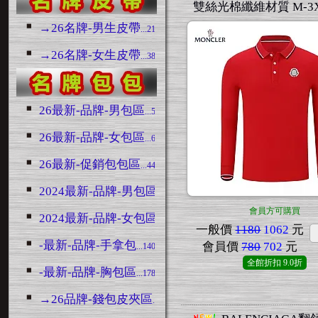
雙絲光棉纖維材質 M-3
→26名牌-男生皮帶
...2188
→26名牌-女生皮帶
...380
26最新-品牌-男包區
...5190
26最新-品牌-女包區
...6748
26最新-促銷包包區
...4426
2024最新-品牌-男包區
...3128
會員方可購買
2024最新-品牌-女包區
...6748
一般價
1180
1062
元
-最新-品牌-手拿包
會員價
780
702
元
...1403
全館折扣
9.0折
-最新-品牌-胸包區
...1788
→26品牌-錢包皮夾區
...1519