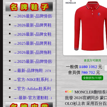
→2026最新-品牌情侶鞋
...3133
→2026最新-品牌男鞋
...10568
→2026最新-品牌女鞋
...5157
→2025最新-品牌男鞋
...14776
→2026最新-品牌拖鞋
...6846
會員方可購買
→2025最新-品牌情侶鞋
...3445
一般價
1180
1062
元
→最新-品牌拖鞋
...2174
會員價
780
702
元
全館折扣
9.0折
→官方-NIKE鞋系列
...23057
→官方-Adidas鞋系列
...1236
MONCLER翻領長
→-最新-官方運動鞋
批發 2026官網同步 蒙
...13354
OLO衫上衣 采用百分