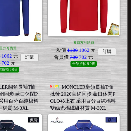
會員方可購買
員方可購買
一般價
1180
1062
元
訂購
0
1062
元
會員價
780
702
元
訂購
0
702
元
全館折扣
9.0折
館折扣
9.0折
LER翻領長袖T恤
MONCLER翻領長袖T恤
官網同步 蒙口休閑P
批發 2026官網同步 蒙口休閑P
 采用百分百純棉料
OLO衫上衣 采用百分百純棉料
材質 M-3XL
雙絲光棉纖維材質 M-3XL