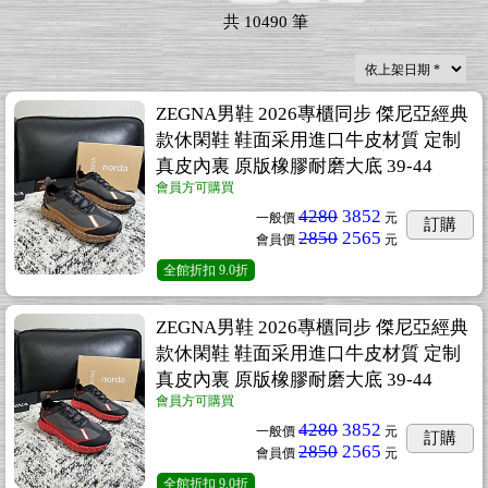
共
10490
筆
ZEGNA男鞋 2026專櫃同步 傑尼亞經典
款休閑鞋 鞋面采用進口牛皮材質 定制
真皮內裏 原版橡膠耐磨大底 39-44
會員方可購買
4280
3852
一般價
元
訂購
2850
2565
會員價
元
全館折扣
9.0折
ZEGNA男鞋 2026專櫃同步 傑尼亞經典
款休閑鞋 鞋面采用進口牛皮材質 定制
真皮內裏 原版橡膠耐磨大底 39-44
會員方可購買
4280
3852
一般價
元
訂購
2850
2565
會員價
元
全館折扣
9.0折