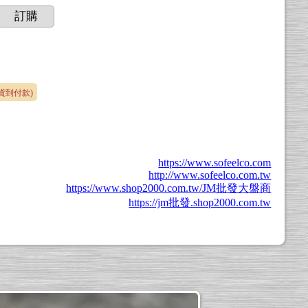
訂購
(貨到付款)
https://www.sofeelco.com
http://www.sofeelco.com.tw
https://www.shop2000.com.tw/JM批發大盤商
https://jm批發.shop2000.com.tw