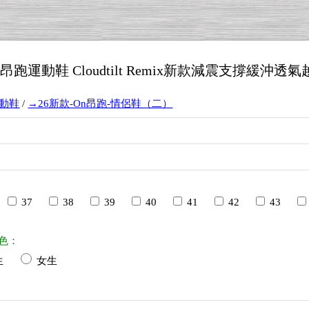
n昂跑運動鞋 Cloudtilt Remix新款減震支撐緩沖透氣
運動鞋
/
→26新款-On昂跑-情侶鞋（二）
3
37
38
39
40
41
42
43
色：
生
女生