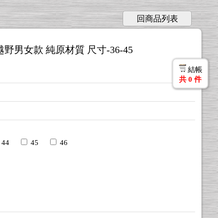
回商品列表
越野男女款 純原材質 尺寸-36-45
結帳
共
0
件
44
45
46