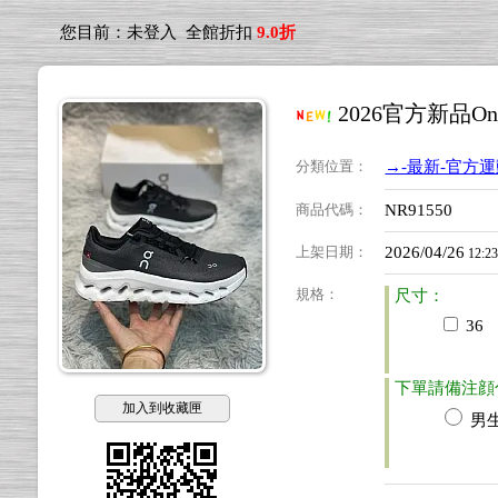
您目前：
未登入
全館折扣
9.0折
2026官方新品O
分類位置
：
→-最新-官方
商品代碼
：
NR91550
上架日期
：
2026/04/26
12:2
規格
：
尺寸：
36
下單請備注顔
加入到收藏匣
男