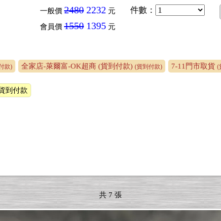
2480
2232
件數
：
一般價
元
1550
1395
會員價
元
全家店-萊爾富-OK超商 (貨到付款)
7-11門市取貨
付款)
(貨到付款)
貨到付款
共 7 張