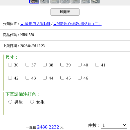
展開圖
分類位置
：
→-最新-官方運動鞋
/
→26新款-On昂跑-情侶鞋（二）
商品代碼
：NR91550
上架日期
：2026/04/26
12:23
尺寸：
36
37
38
39
40
41
42
43
44
45
46
下單請備注顔色：
男生
女生
件數
：
2480
2232
一般價
元