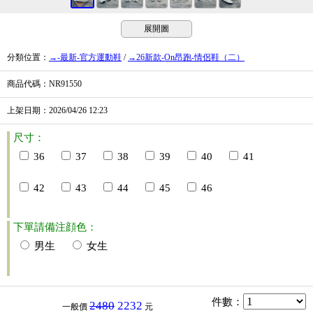
展開圖
分類位置
：
→-最新-官方運動鞋
/
→26新款-On昂跑-情侶鞋（二）
商品代碼
：NR91550
上架日期
：2026/04/26
12:23
尺寸：
36
37
38
39
40
41
42
43
44
45
46
下單請備注顔色：
男生
女生
件數
：
2480
2232
一般價
元