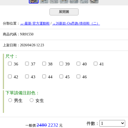
展開圖
分類位置
：
→-最新-官方運動鞋
/
→26新款-On昂跑-情侶鞋（二）
商品代碼
：NR91550
上架日期
：2026/04/26
12:23
尺寸：
36
37
38
39
40
41
42
43
44
45
46
下單請備注顔色：
男生
女生
件數
：
2480
2232
一般價
元