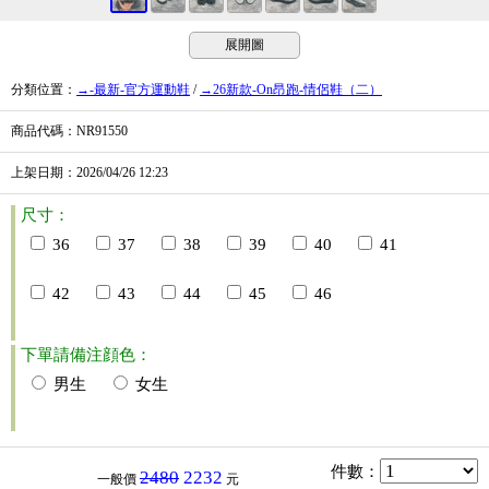
展開圖
分類位置
：
→-最新-官方運動鞋
/
→26新款-On昂跑-情侶鞋（二）
商品代碼
：NR91550
上架日期
：2026/04/26
12:23
尺寸：
36
37
38
39
40
41
42
43
44
45
46
下單請備注顔色：
男生
女生
件數
：
2480
2232
一般價
元