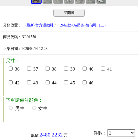
展開圖
分類位置
：
→-最新-官方運動鞋
/
→26新款-On昂跑-情侶鞋（二）
商品代碼
：NR91550
上架日期
：2026/04/26
12:23
尺寸：
36
37
38
39
40
41
42
43
44
45
46
下單請備注顔色：
男生
女生
件數
：
2480
2232
一般價
元