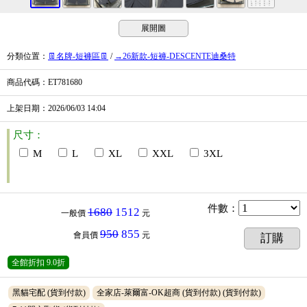
展開圖
分類位置
：
👖名牌-短褲區👖
/
→26新款-短褲-DESCENTE迪桑特
商品代碼
：ET781680
上架日期
：2026/06/03
14:04
尺寸：
M
L
XL
XXL
3XL
件數
：
1680
1512
一般價
元
950
855
會員價
元
訂購
全館折扣
9.0折
黑貓宅配
(貨到付款)
全家店-萊爾富-OK超商 (貨到付款)
(貨到付款)