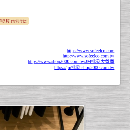
門市取貨
(貨到付款)
https://www.sofeelco.com
http://www.sofeelco.com.tw
https://www.shop2000.com.tw/JM批發大盤商
https://jm批發.shop2000.com.tw