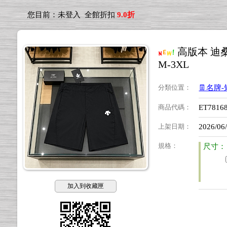
您目前：
未登入
全館折扣
9.0折
高版本 迪
M-3XL
分類位置
：
👖名牌-
商品代碼
：
ET7816
上架日期
：
2026/06
規格
：
尺寸：
加入到收藏匣