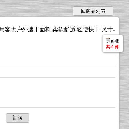
回商品列表
 采用客供户外速干面料 柔软舒适 轻便快干 尺寸-
結帳
共
0
件
訂購