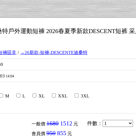
桑特戶外運動短褲 2026春夏季新款DESCENT短裤
短褲區👖
/
→26新款-短褲-DESCENTE迪桑特
80
/03
14:04
M
L
XL
XXL
3XL
1680
1512
件數
：
一般價
元
950
855
會員價
元