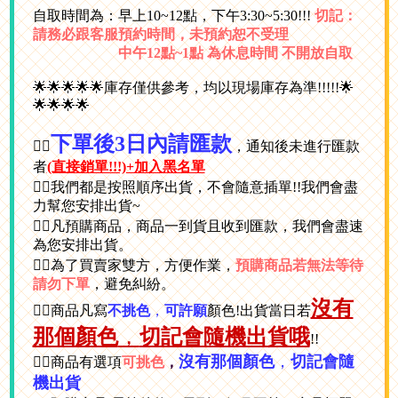
自取時間為：早上10~12點，下午3:30~5:30!!!
切記：
請務必跟客服預約時間，未預約恕不受理
中午12點~1點 為休息時間 不開放自取
🌟🌟🌟🌟🌟庫存僅供參考，均以現場庫存為準!!!!!🌟
🌟🌟🌟🌟
下單後3日內請匯款
👉🏻
，通知後未進行匯款
者
(直接銷單!!!)+加入黑名單
👉🏻我們都是按照順序出貨，不會隨意插單!!我們會盡
力幫您安排出貨~
👉🏻凡預購商品，商品一到貨且收到匯款，我們會盡速
為您安排出貨。
👉🏻為了買賣家雙方，方便作業，
預購商品若無法等待
請勿下單
，避免糾紛。
沒有
👉🏻商品凡寫
不挑色
，
可許願
顏色!出貨當日若
那個顏色
，
切記會隨機出貨哦
!!
沒有那個顏色
，
切記會隨
👉🏻商品有選項
可挑色
，
機出貨