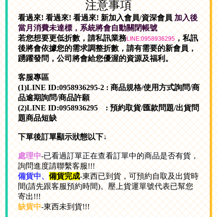
注意事項
看過來!
看過來!
看過來! 新加入會員/資深會員
加入後
當月消費未達標，系統將會自動關閉帳號
若您想要更低折數，請私訊業務
，私訊
LINE:0958936295
後將會依據您的需求調整折數，請有需要的新會員，
踴躍發問，公司將會給您優渥的資源及福利。
客服專區
(1)LINE ID:0958936295-2 : 商品規格/使用方式詢問/商
品逾期詢問/商品許願
(2)LINE ID:0958936295 : 預約取貨/匯款問題/出貨問
題商品短缺
下單後訂單顯示狀態以下↓
處理中
-
已看過訂單正在查看訂單中的商品是否有貨
，
詢問進度請聯繫客服!!!
備貨中、
備貨完成
-東西已到貨，可預約自取及出貨時
間(請先跟客服預約時間)。壓上貨運單號代表已幫您
寄出!!!
缺貨中
-東西未到貨!!!