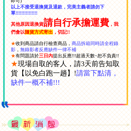
即可)
以上不接受退換貨及退款，完美主義者請勿下
單!!!!!!!!!!!!!!!
請自行承擔運費
其他原因退換貨
，我
們會以
隨貨方式寄出
，切記!!
★
收到商品請自行檢查商品，
商品拆箱同時請全程錄
影
，
無錄影者反應缺件一律不補
★
有問題請於
三日內
提出反應!!!超過天數~恕不負責!!
★
現場自取的客人，請3天前告知取
貨【以免白跑一趟】!
請當下點清，
缺件一概不補!!!