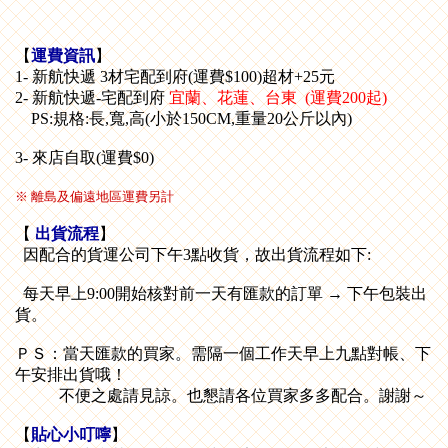
【
運費資訊
】
1- 新航快遞 3材宅配到府(運費$100)超材+25元
2- 新航快遞-宅配到府
宜蘭、花蓮、台東 (運費200起)
PS:規格:長,寬,高(小於150CM,重量20公斤以內)
3- 來店自取(運費$0)
※ 離島及偏遠地區運費另計
【
出貨流程
】
因配合的貨運公司下午3點收貨，故出貨流程如下:
每天早上9:00開始核對前一天有匯款的訂單 → 下午包裝出
貨。
ＰＳ：當天匯款的買家。需隔一個工作天早上九點對帳、下
午安排出貨哦！
不便之處請見諒。也懇請各位買家多多配合。謝謝～
【
貼心小叮嚀
】