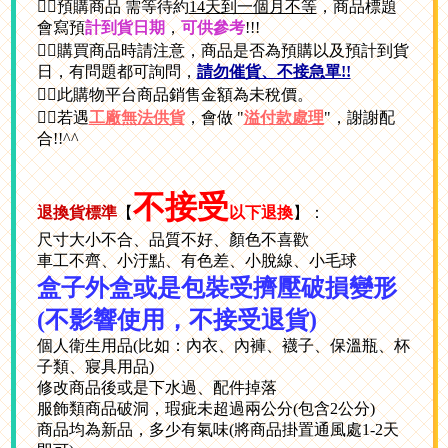
👉🏻預購商品 需等待約
14天到一個月不等
，商品標題
會寫預
計到貨日期
，
可供參考
!!!
👉🏻購買商品時請注意，商品是否為預購以及預計到貨
日，有問題都可詢問，
請勿催貨、不接急單!!
👉🏻此購物平台商品銷售金額為未稅價。
👉🏻若遇
工廠無法供貨
，會做 "
溢付款處理
"，謝謝配
合!!^^
不接受
退換貨標準
【
以下退換
】：
尺寸大小不合、品質不好、顏色不喜歡
車工不齊、小汙點、有色差、小脫線、小毛球
盒子外盒或是包裝受擠壓破損變形
(不影響使用，不接受退貨)
個人衛生用品(比如：內衣、內褲、襪子、保溫瓶、杯
子類、寢具用品)
修改商品後或是下水過、配件掉落
服飾類商品破洞，瑕疵未超過兩公分(包含2公分)
商品均為新品，多少有氣味(將商品掛置通風處1-2天