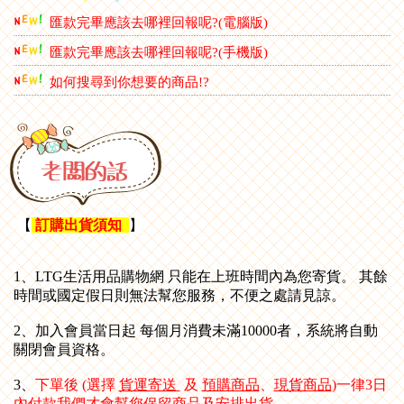
匯款完畢應該去哪裡回報呢?(電腦版)
匯款完畢應該去哪裡回報呢?(手機版)
如何搜尋到你想要的商品!?
【
訂購出貨須知
】
1、LTG生活用品購物網 只能在上班時間內為您寄貨。 其餘
時間或國定假日則無法幫您服務，不便之處請見諒。
2、加入會員當日起 每個月消費未滿10000者，系統將自動
關閉會員資格
。
3、
下單後 (選擇
貨運寄送
及
預購商品
、
現貨商品
)一律3日
內付款我們才會幫您保留商品及安排出貨，