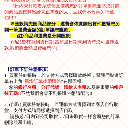
3日內未付款者系統會直接將您的訂單刪除
並將您訂購
的商品直接釋出給真正需要的人，且我們不會再另行通
知!!!!!
※匯款請先匯商品部分，運費會依實際出貨件數幫您另
開一筆運費金額的訂單讓您匯款。
(註
:商品和運費是分開匯款)
(
商品皆有寫到貨日期,當超過日期未到貨時您可選擇退
款,我們將全額退費給您^^
)
【
訂單下訂注意事項
】
1- 買家於結帳時，若支付方式選擇匯款轉帳
，
幫我們點選訂
單右上角"
新增訂單後續聯絡
"在那回報
您的
銀行名稱
、
分行代號
、
匯款人名稱
以及最重要的
帳戶
後五碼!!
不然我們會查不到帳哦^^懇請配合!!
2- (自取) 買家於結帳時，若運輸方式選擇到本商店自行取
貨，支付方式請同樣選擇到店自取
請務必7日內到公司取貨，7日未取貨一樣會將您的訂單
刪除並釋出唷。