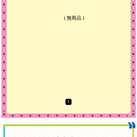
( 無商品 )
1