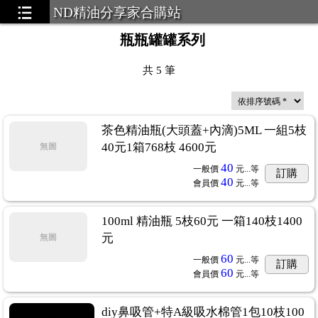
ND精油分享家合購站
瓶瓶罐罐系列
共
5
筆
茶色精油瓶(大頭蓋+內滴)5ML 一組5枝
40元1箱768枝 4600元
無圖
40
一般價
元...
等
訂購
40
會員價
元...
等
100ml 精油瓶 5枝60元 一箱140枝1400
元
無圖
60
一般價
元...
等
訂購
60
會員價
元...
等
diy鼻吸管+特A級吸水棉管1包10枝100