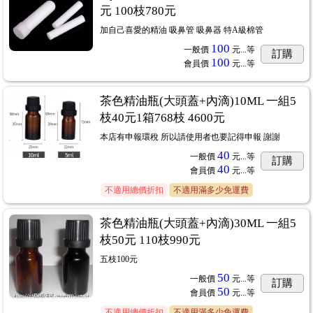
元 100枝780元
加自己喜愛的精油 吸鼻管 吸鼻器 特A級棉管
100
一般價
元...
等
訂購
100
會員價
元...
等
茶色精油瓶(大頭蓋+內滴)10ML 一組5
枝40元1箱768枝 4600元
本店有申報環稅 所以請使用者也要記得申報 謝謝
40
一般價
元...
等
訂購
40
會員價
元...
等
不適用總價折扣
不適用滿多少免運費
茶色精油瓶(大頭蓋+內滴)30ML 一組5
枝50元 110枝990元
五枝100元
50
一般價
元...
等
訂購
50
會員價
元...
等
不適用總價折扣
不適用滿多少免運費