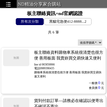
ND精油分享家合購站
板主聯絡資訊+nd官網認證
所有次分類
黑貓宅急便412-8888...2
共
6
筆
板主聯絡資料購物車系統很清楚也很方
便 善用板面 我賣妳買交易快速又便利
無圖
line id 065850066
電話0989390435
購物車系統很清楚也很方便 善用板面 我賣妳買交易快
速又便利
0
一般價
元
0
會員價
元
貨到付款訂單---請務必在確認以便寄出
不確認不寄出
無圖