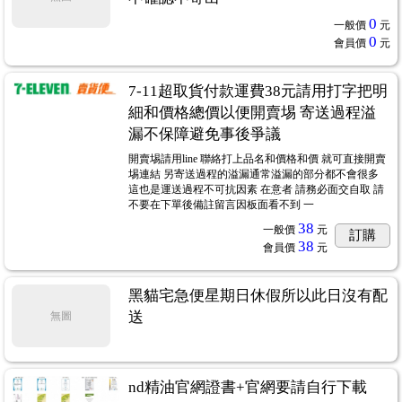
0
一般價
元
0
會員價
元
7-11超取貨付款運費38元請用打字把明
細和價格總價以便開賣埸 寄送過程溢
漏不保障避免事後爭議
開賣埸請用line 聯絡打上品名和價格和價 就可直接開賣
埸連結 另寄送過程的溢漏通常溢漏的部分都不會很多
這也是運送過程不可抗因素 在意者 請務必面交自取 請
不要在下單後備註留言因板面看不到 一
38
一般價
元
訂購
38
會員價
元
黑貓宅急便星期日休假所以此日沒有配
送
無圖
nd精油官網證書+官網要請自行下載